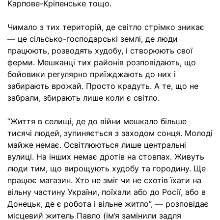
Карпове-Кріпенське тощо.
Чимало з тих територій, де світло стрімко зникає
— це сільсько-господарські землі, де люди
працюють, розводять худобу, і створюють свої
ферми. Мешканці тих районів розповідають, що
бойовики регулярно приїжджають до них і
забирають врожай. Просто крадуть. А те, що не
забрали, збирають лише коли є світло.
“Життя в селищі, де до війни мешкало більше
тисячі людей, зупиняється з заходом сонця. Молоді
майже немає. Освітлюються лише центральні
вулиці. На інших немає дротів на стовпах. Живуть
люди тим, що вирощують худобу та городину. Ще
працює магазин. Хто не зміг чи не схотів їхати на
вільну частину України, поїхали або до Росії, або в
Донецьк, де є робота і вільне житло”, — розповідає
місцевий житель Павло (ім’я замінили задля