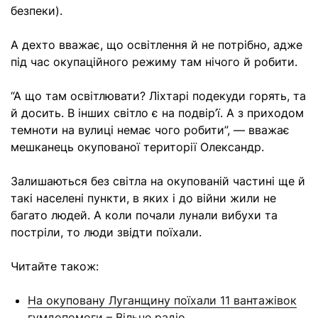
безпеки).
А дехто вважає, що освітлення й не потрібно, адже
під час окупаційного режиму там нічого й робити.
“А що там освітлювати? Ліхтарі подекуди горять, та
й досить. В інших світло є на подвір’ї. А з приходом
темноти на вулиці немає чого робити”, — вважає
мешканець окупованої території Олександр.
Залишаються без світла на окупованій частині ще й
такі населені пункти, в яких і до війни жили не
багато людей. А коли почали лунали вибухи та
постріли, то люди звідти поїхали.
Читайте також:
На окуповану Луганщину поїхали 11 вантажівок
гумдопомоги – Вільне радіо