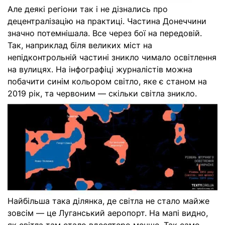
Але деякі регіони так і не дізнались про
децентралізацію на практиці. Частина Донеччини
значно потемнішала. Все через бої на передовій.
Так, наприклад біля великих міст на
непідконтрольній частині зникло чимало освітлення
на вулицях. На інфографіці журналістів можна
побачити синім кольором світло, яке є станом на
2019 рік, та червоним — скільки світла зникло.
Найбільша така ділянка, де світла не стало майже
зовсім — це Луганський аеропорт. На мапі видно,