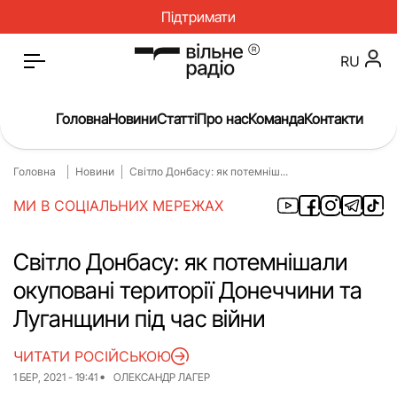
Підтримати
RU
Головна
Новини
Статті
Про нас
Команда
Контакти
Головна
Новини
Світло Донбасу: як потемніш...
Головна
Новини
МИ В СОЦІАЛЬНИХ МЕРЕЖАХ
Статті
Окупація
Про нас
Війна
Світло Донбасу: як потемнішали
окуповані території Донеччини та
Гроші
Освіта
Луганщини під час війни
Інструкції
Медицина
ЧИТАТИ РОСІЙСЬКОЮ
ЖКГ
Історія
1 БЕР, 2021 - 19:41
ОЛЕКСАНДР ЛАГЕР
Культура
Інтерв’ю