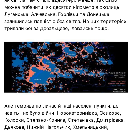
як світла там стало вдесятеро менше. Так само
можна побачити, як десятки кілометрів околиць
Луганська, Алчевська, Горлівки та Донецька
залишились повністю без світла. На цих територіях
тривали бої за Дебальцеве, Іловайськ тощо.
Але темрява поглинає й інші населені пункти, де
навіть і не було війни: Новокатеринівка, Осикове,
Колоски, Степано-Кринка, Степанівка, Дмитрієвка,
Дьякове, Нижній Нагольчик, Хмельницький,