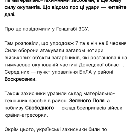
та матеріально-технічними засобами, а ще живу
силу окупантів. Що відомо про ці удари — читайте
далі.
Про це
повідомили
у Генштабі ЗСУ.
Там розповіли, що упродовж 7 та в ніч на 8 червня
Сили оборони атакували загалом чотири
військових обʼєкти загарбників, які розташовані на
тимчасово окупованій частині Донецької області.
Серед них — пункт управління БпЛА у районі
Воскресенки
.
Також захисники уразили склад матеріально-
технічних засобів в районі
Зеленого Поля
, а
поблизу
Свободного
— склад боєприпасів військ
країни-агресорки.
Окрім цього, українські захисники били по