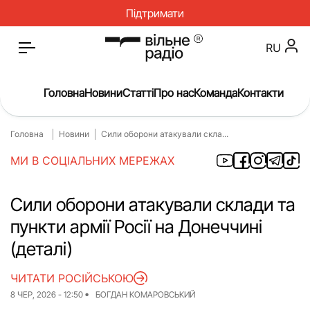
Підтримати
RU
Головна
Новини
Статті
Про нас
Команда
Контакти
Головна
Новини
Сили оборони атакували скла...
Головна
Новини
МИ В СОЦІАЛЬНИХ МЕРЕЖАХ
Статті
Окупація
Про нас
Війна
Сили оборони атакували склади та
пункти армії Росії на Донеччині
Гроші
Освіта
(деталі)
Інструкції
Медицина
ЧИТАТИ РОСІЙСЬКОЮ
ЖКГ
Історія
8 ЧЕР, 2026 - 12:50
БОГДАН КОМАРОВСЬКИЙ
Культура
Інтерв’ю