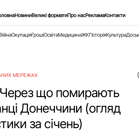
оловна
Новини
Великі формати
Про нас
Реклама
Контакти
Війна
Окупація
Гроші
Освіта
Медицина
ЖКГ
Історія
Культура
Дось
ЬНИХ МЕРЕЖАХ
. Через що помирають
нці Донеччини (огляд
тики за січень)