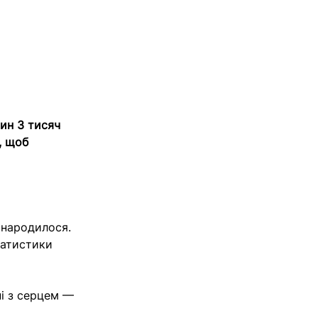
ин 3 тисяч
, щоб
 народилося.
татистики
і з серцем —