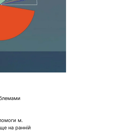
облемами
помоги м.
ще на ранній