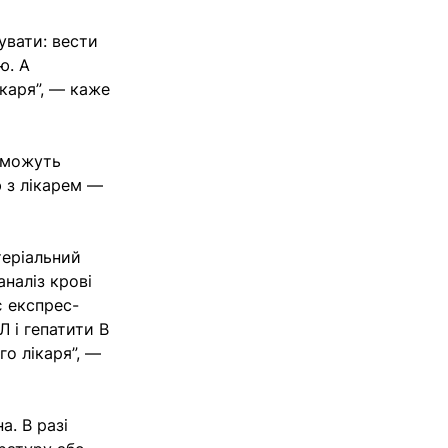
тувати: вести
ю. А
каря”, — каже
 зможуть
ю з лікарем —
теріальний
наліз крові
є експрес-
Л і гепатити В
го лікаря”, —
а. В разі