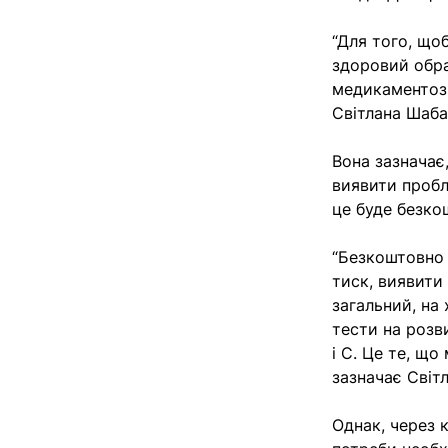
“Для того, що
здоровий обра
медикаментозн
Світлана Шаба
Вона зазначає,
виявити пробл
це буде безко
“Безкоштовно 
тиск, виявити
загальний, на
тести на розви
і С. Це те, що
зазначає Світ
Однак, через 