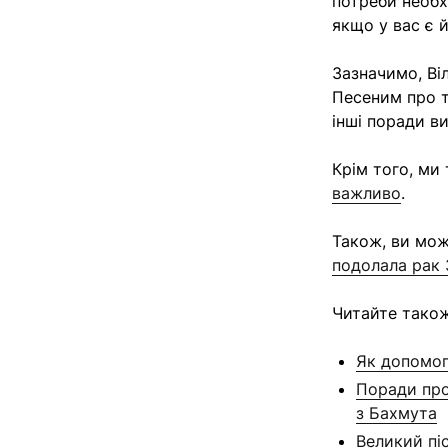
потреби необх
якщо у вас є 
Зазначимо, Ві
Песеним про т
інші поради в
Крім того, ми
важливо
.
Також, ви мо
подолала рак 3
Читайте також
Як допомог
Поради про
з Бахмута
Великий пі