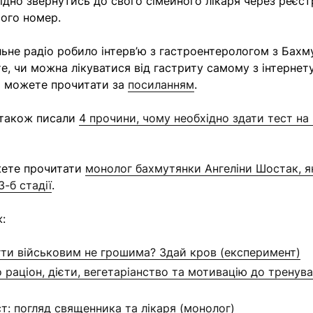
ідно звернутись до свого сімейного лікаря через реєст
його номер.
льне радіо робило інтерв’ю з гастроентерологом з Бах
е, чи можна лікуватися від гастриту самому з інтернету
и можете прочитати за
посиланням
.
 також писали
4 прочини, чому необхідно здати тест на 
жете прочитати
монолог бахмутянки Ангеліни Шостак, я
-б стадії
.
:
ти військовим не грошима? Здай кров (експеримент)
 раціон, дієти, вегетаріанство та мотивацію до тренува
ст: погляд священника та лікаря (монолог)