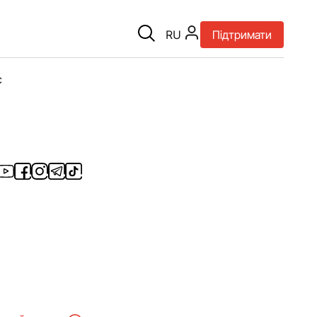
RU
Підтримати
є