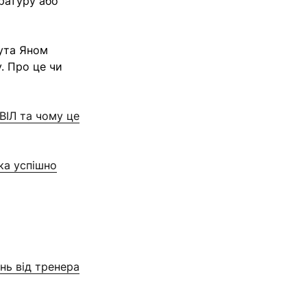
ратуру або
мута Яном
. Про це чи
ВІЛ та чому це
ка успішно
нь від тренера