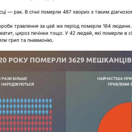
сці — рак. В січні померли 487 хворих з таким діагнозо
вороби травлення за цей же період померли 164 людини.
еатит, цироз печінки тощо. У 42 людей, які померли в с
или грип та пневмонію.