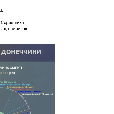
м.
 Серед них і
ічні, причиною