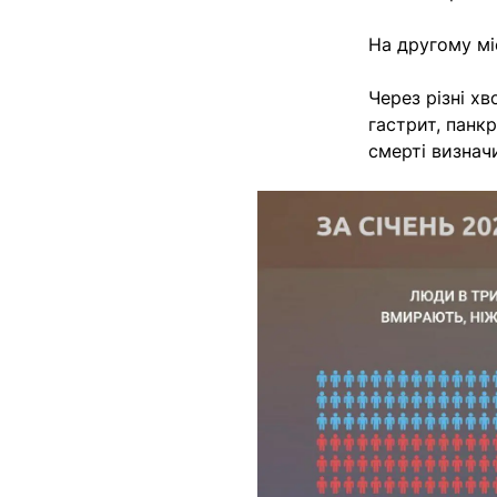
На другому мі
Через різні х
гастрит, панкр
смерті визнач