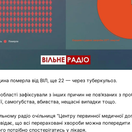
ина померла від ВІЛ, ще 22 — через туберкульоз.
 області зафіксували з інших причин не пов’язаних з пр
ії, самогубства, вбивства, нещасні випадки тощо.
ільному радіо очільниця “Центру первинної медичної до
відає, що всі перераховані хвороби можна попередити 
ого потрібно спостерігатись у лікаря.