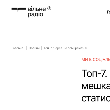
Г
Головна
Новини
Топ-7. Через що помирають м...
МИ В СОЦІАЛ
Топ-7
мешка
статис