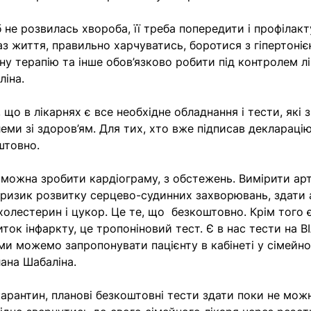
б не розвилась хвороба, її треба попередити і профілак
з життя, правильно харчуватись, боротися з гіпертоніє
у терапію та інше обов’язково робити під контролем лі
ліна.
 що в лікарнях є все необхідне обладнання і тести, які
еми зі здоров’ям. Для тих, хто вже підписав деклараці
штовно.
можна зробити кардіограму, з обстежень. Вимірити ар
 ризик розвитку серцево-судинних захворювань, здати а
 холестерин і цукор. Це те, що безкоштовно. Крім того 
ток інфаркту, це тропоніновий тест. Є в нас тести на ВІ
 ми можемо запропонувати пацієнту в кабінеті у сімейно
лана Шабаліна.
карантин, планові безкоштовні тести здати поки не можн