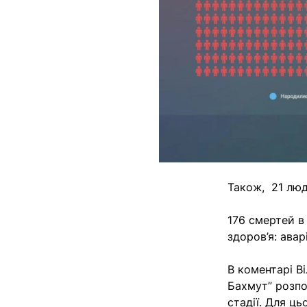
Також, 21 люд
176 смертей в
здоров’я: авар
В коментарі В
Бахмут” розпо
стадії. Для ць