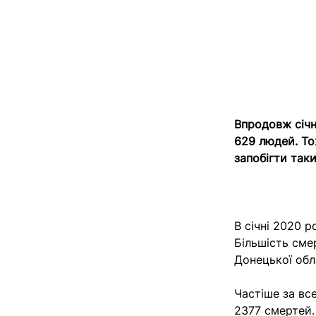
Впродовж січн
629 людей. То
запобігти таки
В січні 2020 
Більшість сме
Донецької обл
Частіше за вс
2377 смертей.