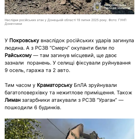
Наслідки російських атак у Донецькій області 19 липня 2025 року. Фото: ГУНП
Донеччини
У
Покровську
внаслідок російських ударів загинула
людина. А з РСЗВ “Смерч” окупанти били по
Райському
— там загинув місцевий, ще двоє
зазнали поранень. У селищі фіксували руйнування
9 осель, гаража та 2 авто.
Тим часом у
Краматорську
БпЛА зруйнували
багатоповерхівку та нежитлове приміщення. Також
Лиман
загарбники атакували з РСЗВ “Ураган” —
пошкодили 6 будинків.