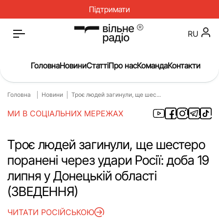
Підтримати
RU
Головна
Новини
Статті
Про нас
Команда
Контакти
Головна
Новини
Троє людей загинули, ще шес...
Головна
Новини
МИ В СОЦІАЛЬНИХ МЕРЕЖАХ
Статті
Окупація
Про нас
Війна
Троє людей загинули, ще шестеро
поранені через удари Росії: доба 19
Гроші
Освіта
липня у Донецькій області
Інструкції
Медицина
(ЗВЕДЕННЯ)
ЖКГ
Історія
ЧИТАТИ РОСІЙСЬКОЮ
Культура
Інтерв’ю