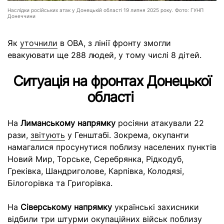
Наслідки російських атак у Донецькій області 19 липня 2025 року. Фото: ГУНП
Донеччини
Як
уточнили
в ОВА, з лінії фронту змогли
евакуювати ще 288 людей, у тому числі 8 дітей.
Ситуація на фронтах Донецької
області
На
Лиманському напрямку
росіяни атакували 22
рази,
звітують
у Генштабі. Зокрема, окупанти
намагалися просунутися поблизу населених пунктів
Новий Мир, Торське, Серебрянка, Рідкодуб,
Греківка, Шандриголове, Карпівка, Колодязі,
Білогорівка та Григорівка.
На
Сіверському напрямку
українські захисники
відбили три штурми окупаційних військ поблизу