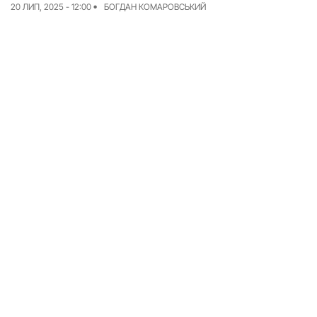
20 ЛИП, 2025 - 12:00
БОГДАН КОМАРОВСЬКИЙ
Досьє
Репортажі
Блог
Проєкти
Команда
Реклама
Редакційна політика