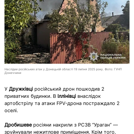
Наслідки російських атак у Донецькій області 19 липня 2025 року. Фото: ГУНП
Донеччини
У
Дружківці
російський дрон пошкодив 2
приватних будинки. В
Іллінівці
внаслідок
артобстрілу та атаки FPV-дрона постраждало 2
оселі.
Дробишеве
росіяни накрили з РСЗВ “Ураган” —
зруйнували нежитлове приміщення. Крім того,