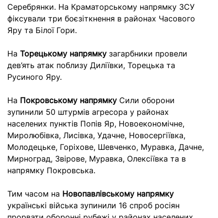
Серебрянки. На Краматорському напрямку ЗСУ
фіксували три боєзіткнення в районах Часового
Яру та Білої Гори.
На
Торецькому напрямку
загарбники провели
дев’ять атак поблизу Диліївки, Торецька та
Русиного Яру.
На
Покровському напрямку
Сили оборони
зупинили 50 штурмів агресора у районах
населених пунктів Попів Яр, Новоекономічне,
Миролюбівка, Лисівка, Удачне, Новосергіївка,
Молодецьке, Горіхове, Шевченко, Муравка, Дачне,
Мирноград, Звірове, Муравка, Олексіївка та в
напрямку Покровська.
Тим часом на
Новопавлівському напрямку
українські війська зупинили 16 спроб росіян
прорвати оборонні рубежі у районах населених