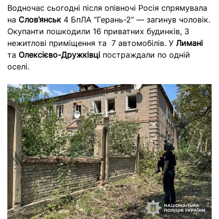
Водночас сьогодні після опівночі Росія спрямувала
на
Слов’янськ
4 БпЛА “Герань-2” — загинув чоловік.
Окупанти пошкодили 16 приватних будинків, 3
нежитлові приміщення та 7 автомобілів. У
Лимані
та
Олексієво-Дружківці
постраждали по одній
оселі.