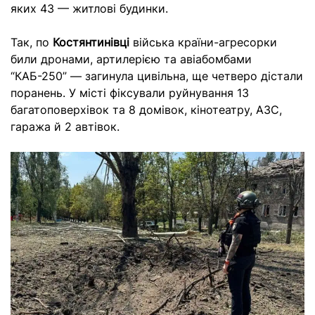
яких 43 — житлові будинки.
Так, по
Костянтинівці
війська країни-агресорки
били дронами, артилерією та авіабомбами
“КАБ-250” — загинула цивільна, ще четверо дістали
поранень. У місті фіксували руйнування 13
багатоповерхівок та 8 домівок, кінотеатру, АЗС,
гаража й 2 автівок.