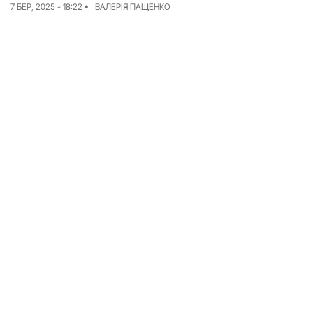
7 БЕР, 2025 - 18:22
ВАЛЕРІЯ ПАЩЕНКО
Досьє
Репортажі
Блог
Проєкти
Команда
Реклама
Редакційна політика