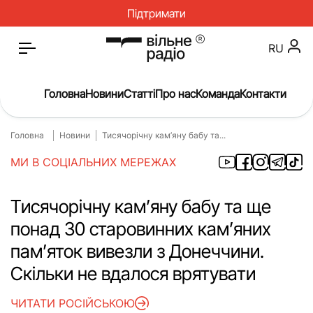
Підтримати
RU
Головна
Новини
Статті
Про нас
Команда
Контакти
Головна
Новини
Тисячорічну кам’яну бабу та...
Головна
Новини
МИ В СОЦІАЛЬНИХ МЕРЕЖАХ
Статті
Окупація
Про нас
Війна
Тисячорічну кам’яну бабу та ще
понад 30 старовинних кам’яних
Гроші
Освіта
пам’яток вивезли з Донеччини.
Інструкції
Медицина
Скільки не вдалося врятувати
ЖКГ
Історія
ЧИТАТИ РОСІЙСЬКОЮ
Культура
Інтерв’ю