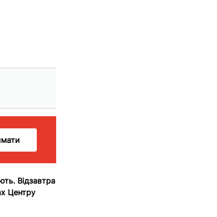
имати
ють. Відзавтра
ах Центру