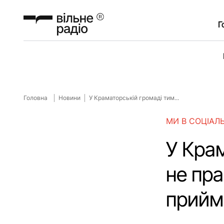
Г
Головна
Новини
У Краматорській громаді тим...
МИ В СОЦІАЛ
У Кра
не пр
прийма