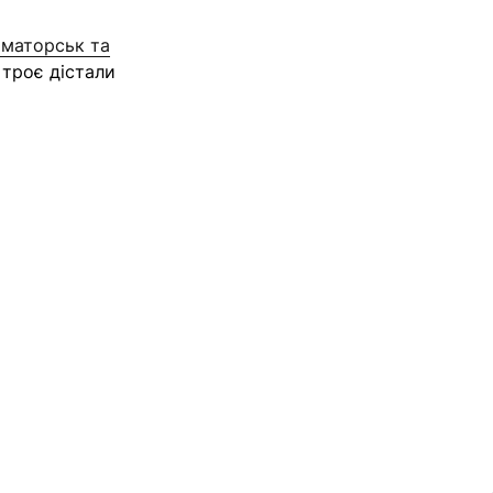
аматорськ та
 троє дістали