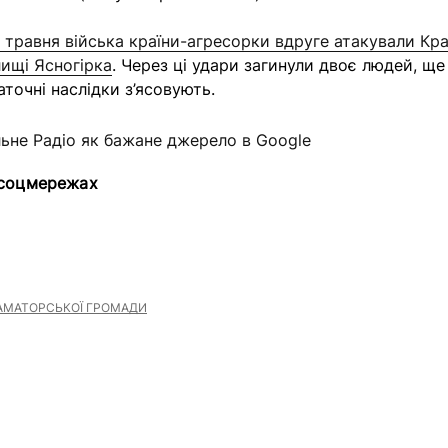
 травня війська країни-агресорки вдруге атакували Кр
лищі Ясногірка
. Через ці удари загинули двоє людей, ще
точні наслідки з’ясовують.
льне Радіо як бажане джерело в Google
 соцмережах
АМАТОРСЬКОЇ ГРОМАДИ