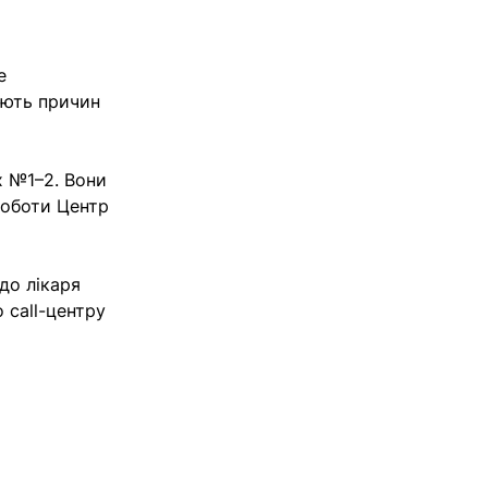
е
юють причин
х №1–2. Вони
роботи Центр
до лікаря
 call-центру