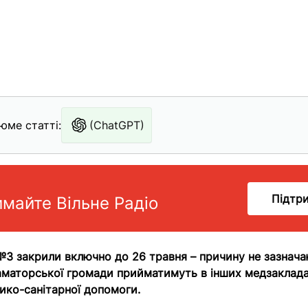
юме статті:
(ChatGPT)
Підтр
имайте Вільне Радіо
3 закрили включно до 26 травня – причину не зазнача
аматорської громади прийматимуть в інших медзаклад
ико-санітарної допомоги.