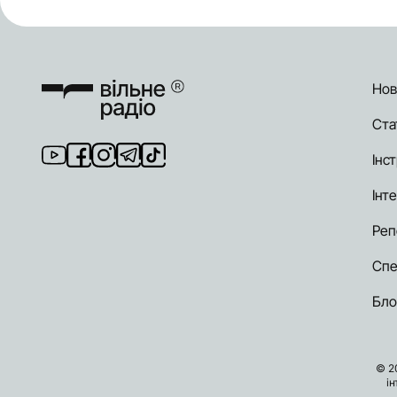
Нов
Ста
Інст
Інт
Реп
Спе
Бло
© 2
і