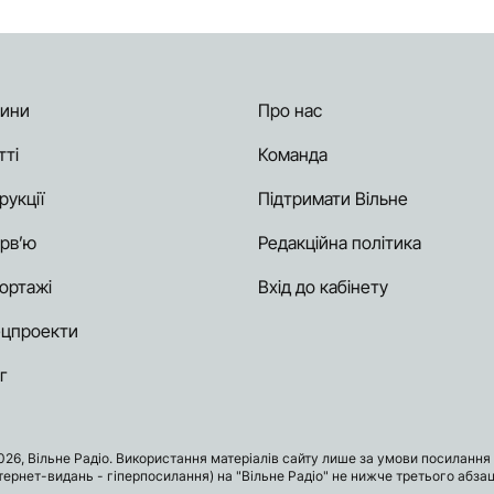
ини
Про нас
тті
Команда
рукції
Підтримати Вільне
ерв’ю
Редакційна політика
ортажі
Вхід до кабінету
цпроекти
г
026, Вільне Радіо. Використання матеріалів сайту лише за умови посилання 
нтернет-видань - гіперпосилання) на "Вільне Радіо" не нижче третього абзац