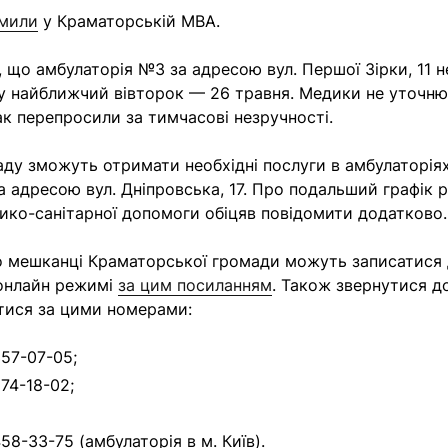
омили
у Краматорській МВА.
, що амбулаторія №3 за адресою вул. Першої Зірки, 11 н
у найближчий вівторок — 26 травня. Медики не уточн
ак перепросили за тимчасові незручності.
аду зможуть отримати необхідні послуги в амбулаторія
а адресою вул. Дніпровська, 17. Про подальший графік 
ико-санітарної допомоги обіцяв повідомити додатково.
 мешканці Краматорської громади можуть записатися 
 онлайн режимі
за цим посиланням
. Також звернутися до
тися за цими номерами:
357-07-05;
74-18-02;
58-33-75 (амбулаторія в м. Київ).