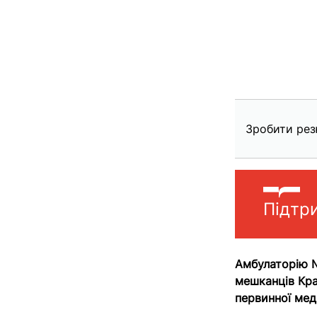
Зробити рез
Підтр
Амбулаторію №
мешканців Кр
первинної мед