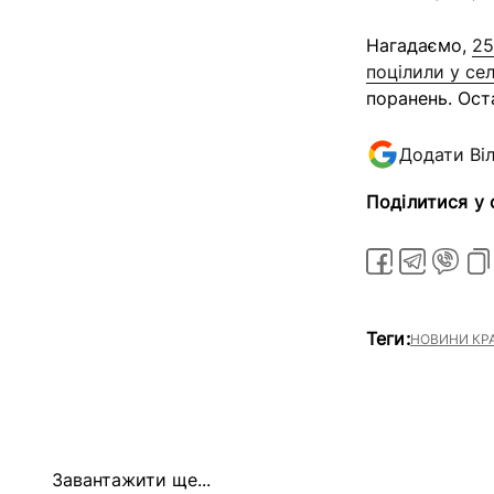
Нагадаємо,
25
поцілили у се
поранень. Оста
Додати Ві
Поділитися у
Теги:
НОВИНИ КР
Завантажити ще...