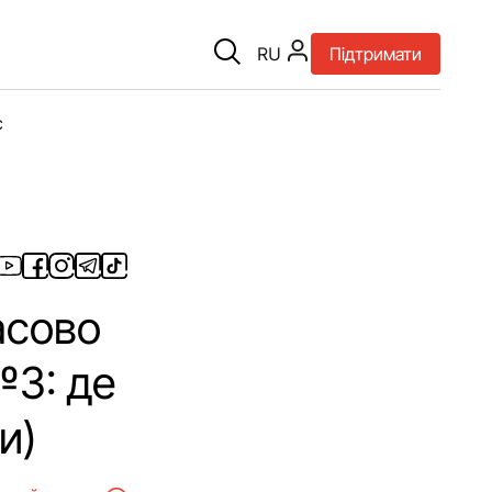
RU
Підтримати
є
асово
№3: де
и)