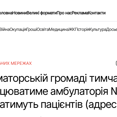
оловна
Новини
Великі формати
Про нас
Реклама
Контакти
Війна
Окупація
Гроші
Освіта
Медицина
ЖКГ
Історія
Культура
Дось
ЬНИХ МЕРЕЖАХ
маторській громаді тимч
ацюватиме амбулаторія 
тимуть пацієнтів (адрес