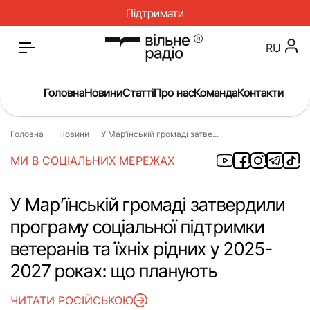
Підтримати
RU
Головна
Новини
Статті
Про нас
Команда
Контакти
Головна
Новини
У Мар’їнській громаді затве...
Головна
Новини
МИ В СОЦІАЛЬНИХ МЕРЕЖАХ
Статті
Окупація
Про нас
Війна
У Мар’їнській громаді затвердили
програму соціальної підтримки
Гроші
Освіта
ветеранів та їхніх рідних у 2025-
Інструкції
Медицина
2027 роках: що планують
ЖКГ
Історія
ЧИТАТИ РОСІЙСЬКОЮ
Культура
Інтерв’ю