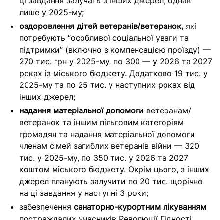
ці завдання залучать з інших джерел, однак
лише у 2025-му;
оздоровлення дітей ветеранів/ветеранок,
які
потребують “особливої соціальної уваги та
підтримки” (включно з компенсацією проїзду) —
270 тис. грн у 2025-му, по 300 — у 2026 та 2027
роках із міського бюджету. Додатково 19 тис. у
2025-му та по 25 тис. у наступних роках від
інших джерел;
надання матеріальної допомоги
ветеранам/
ветеранок та іншим пільговим категоріям
громадян та надання матеріальної допомоги
членам сімей загиблих ветеранів війни — 320
тис. у 2025-му, по 350 тис. у 2026 та 2027
коштом міського бюджету. Окрім цього, з інших
джерел планують залучити по 20 тис. щорічно
на ці завдання у наступні 3 роки;
забезпечення
санаторно-курортним лікуванням
постраждалих учасників Революції Гідності,