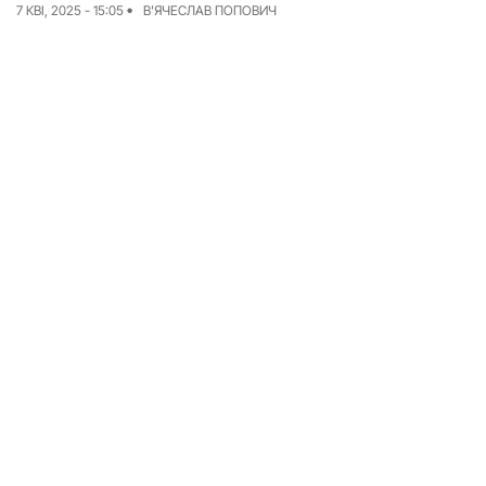
7 КВІ, 2025 - 15:05
В'ЯЧЕСЛАВ ПОПОВИЧ
Досьє
Репортажі
Блог
Проєкти
Команда
Реклама
Редакційна політика