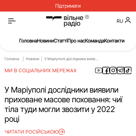
Підтримати
RU
Головна
Новини
Статті
Про нас
Команда
Контакти
Головна
Новини
У Маріуполі дослідники вияв...
Головна
Новини
МИ В СОЦІАЛЬНИХ МЕРЕЖАХ
Статті
Окупація
Про нас
Війна
У Маріуполі дослідники виявили
приховане масове поховання: чиї
Гроші
Освіта
тіла туди могли звозити у 2022
Інструкції
Медицина
році
ЖКГ
Історія
ЧИТАТИ РОСІЙСЬКОЮ
Культура
Інтерв’ю