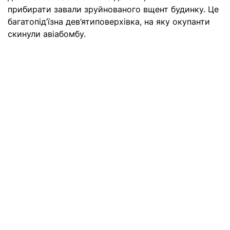
прибирати завали зруйнованого вщент будинку. Це
багатопід’їзна дев’ятиповерхівка, на яку окупанти
скинули авіабомбу.