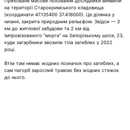
Приховане масове поховання дослідники виявили
на території Старокримського кладовища
(координати 47.135400 37.418000). Це ділянка у
низині, закрита природним рельєфом. Звідси — 3
км до житлової забудови та 2 км від
імпровізованого “морга” на Запорізькому шосе, 23,
куди загарбники звозили тіла загиблих у 2022
році.
Втім там немає жодних позначок про загиблих, а
сам пагорб зарослий травою без жодних стежок
до нього.