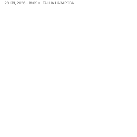
28 КВІ, 2026 - 18:09
ГАННА НАЗАРОВА
Досьє
Репортажі
Блог
Проєкти
Команда
Реклама
Редакційна політика