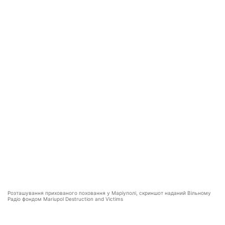
Розташування прихованого поховання у Маріуполі, скриншот наданий Вільному
Радіо фондом Mariupol Destruction and Victims