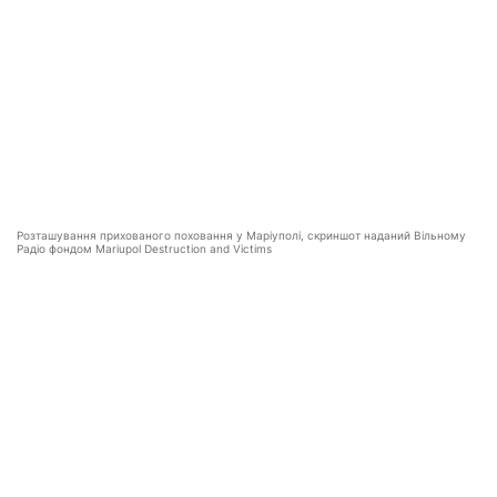
Розташування прихованого поховання у Маріуполі, скриншот наданий Вільному
Радіо фондом Mariupol Destruction and Victims