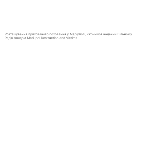
Розташування прихованого поховання у Маріуполі, скриншот наданий Вільному
Радіо фондом Mariupol Destruction and Victims