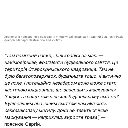
Хронологія прихованого поховання у Маріуполі, скриншот наданий Вільному Радіо
фондом Mariupol Destruction and Victims
“Там помітний насип, і білі крапки на мапі —
найімовірніше, фрагменти будівельного сміття. Це
територія Старокримського кладовища. Там не
було багатоповерхівок, будівництв тощо. Фактично
це поле, і потенційно незабаром воно може стати
частиною кладовища, що завершить маскування.
Звідки та нащо там взятися будівельному сміттю?
Будівельним або іншим сміттям камуфлюють
свіжезакопану могилу, доки не з’явиться інше
маскування — наприклад, виросте трава”,
—
пояснює Сергій.