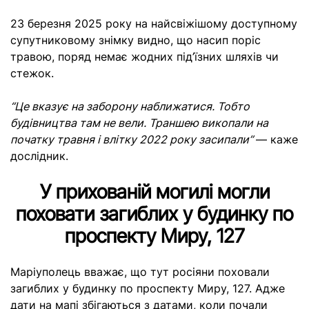
23 березня 2025 року на найсвіжішому доступному
супутниковому знімку видно, що насип поріс
травою, поряд немає жодних під’їзних шляхів чи
стежок.
“Це вказує на заборону наближатися. Тобто
будівництва там не вели. Траншею викопали на
початку травня і влітку 2022 року засипали”
— каже
дослідник.
У прихованій могилі могли
поховати загиблих у будинку по
проспекту Миру, 127
Маріуполець вважає, що тут росіяни поховали
загиблих у будинку по проспекту Миру, 127. Адже
дати на мапі збігаються з датами, коли почали