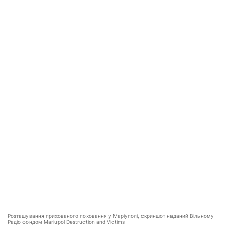
Розташування прихованого поховання у Маріуполі, скриншот наданий Вільному
Радіо фондом Mariupol Destruction and Victims