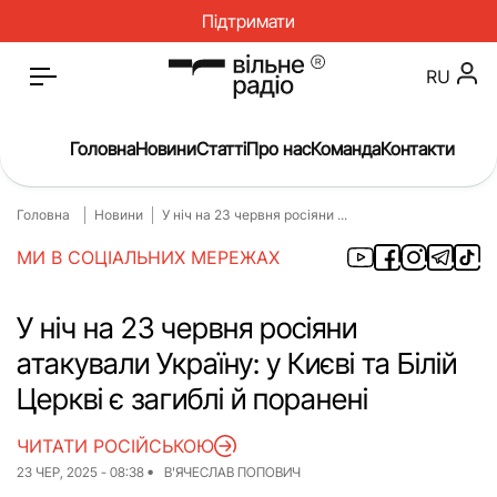
Підтримати
RU
Головна
Новини
Статті
Про нас
Команда
Контакти
Головна
Новини
У ніч на 23 червня росіяни ...
Головна
Новини
МИ В СОЦІАЛЬНИХ МЕРЕЖАХ
Статті
Окупація
Про нас
Війна
У ніч на 23 червня росіяни
атакували Україну: у Києві та Білій
Гроші
Освіта
Церкві є загиблі й поранені
Інструкції
Медицина
ЧИТАТИ РОСІЙСЬКОЮ
ЖКГ
Історія
23 ЧЕР, 2025 - 08:38
В'ЯЧЕСЛАВ ПОПОВИЧ
Культура
Інтерв’ю