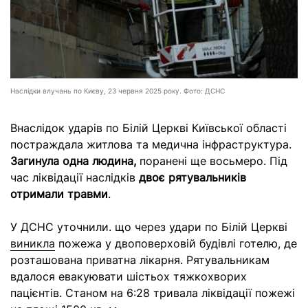
Наслідки влучань по Києву, 23 червня 2025 року. Фото: ДСНС
Внаслідок ударів по Білій Церкві Київської області
постраждала житлова та медична інфраструктура.
Загинула одна людина,
поранені ще восьмеро. Під
час ліквідації наслідків
двоє рятувальників
отримали травми
.
У ДСНС уточнили. що через удари по Білій Церкві
виникла
пожежа у двоповерховій будівлі готелю, де
розташована приватна лікарня. Рятувальникам
вдалося евакуювати шістьох тяжкохворих
пацієнтів. Станом на 6:28 тривала ліквідації пожежі