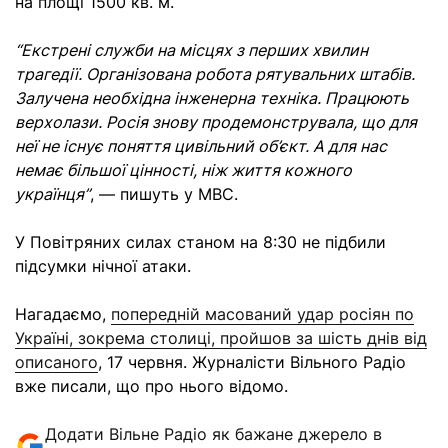
на площі 1500 кв. м.
“Екстрені служби на місцях з перших хвилин
трагедії. Організована робота рятувальних штабів.
Залучена необхідна інженерна техніка. Працюють
верхолази. Росія знову продемонструвала, що для
неї не існує поняття цивільний об’єкт. А для нас
немає більшої цінності, ніж життя кожного
українця”
, — пишуть у МВС.
У Повітряних силах станом на 8:30 не підбили
підсумки нічної атаки.
Нагадаємо,
попередній масований удар росіян по
Україні, зокрема столиці, пройшов за шість днів від
описаного
, 17 червня. Журналісти Вільного Радіо
вже писали, що про нього відомо.
Додати Вільне Радіо як бажане джерело в