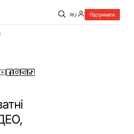
RU
Підтримати
є
атні
ДЕО,