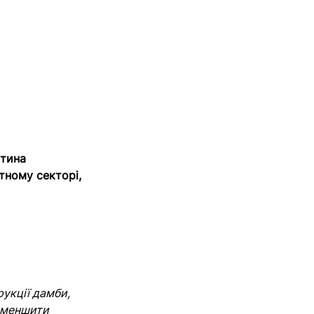
стина
тному секторі,
укції дамби,
 зменшити