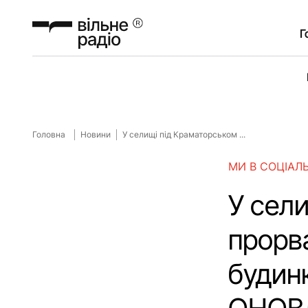
Г
Головна
Новини
У селищі під Краматорськом ...
МИ В СОЦІАЛ
У сел
прорв
будин