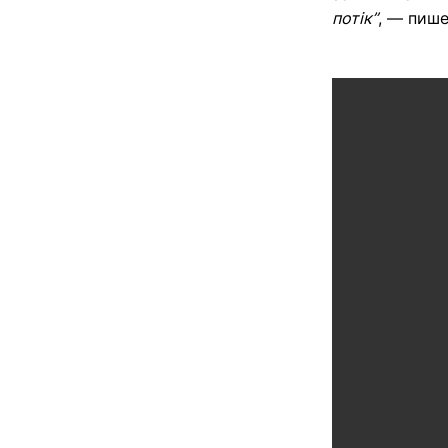
потік”
,
— пише