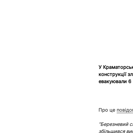
У Краматорсь
конструкції з
евакуювали 6 
Про це
повід
“Березневий с
збільшився ви