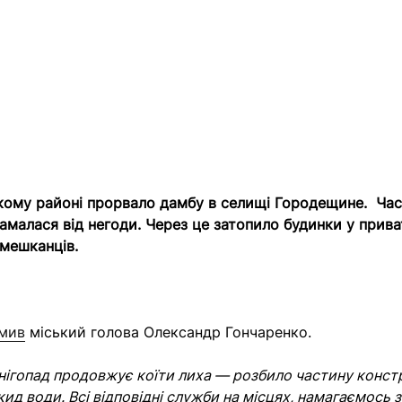
кому районі прорвало дамбу в селищі Городещине. Ча
ламалася від негоди. Через це затопило будинки у прива
мешканців.
омив
міський голова Олександр Гончаренко.
нігопад продовжує коїти лиха
—
розбило частину констр
кид води. Всі відповідні служби на місцях, намагаємось