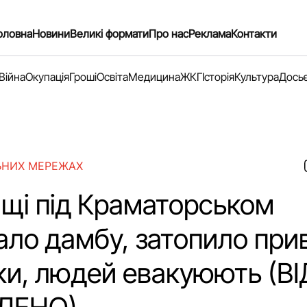
оловна
Новини
Великі формати
Про нас
Реклама
Контакти
Війна
Окупація
Гроші
Освіта
Медицина
ЖКГ
Історія
Культура
Дось
ЬНИХ МЕРЕЖАХ
ищі під Краматорськом
ало дамбу, затопило прив
ки, людей евакуюють (ВІ