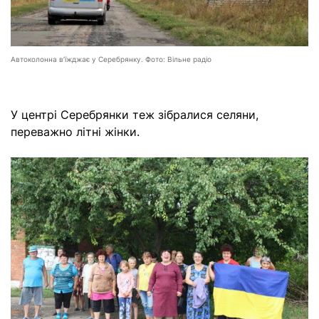
Автоколонна в’їжджає у Серебрянку. Фото: Вільне радіо
У центрі Серебрянки теж зібралися селяни,
переважно літні жінки.