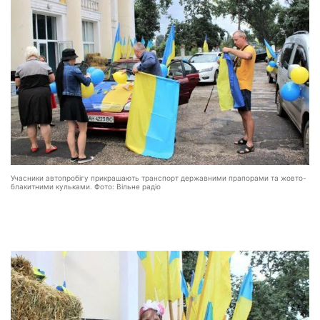
Учасники автопробігу прикрашають транспорт державними прапорами та жовто-
блакитними кульками. Фото: Вільне радіо