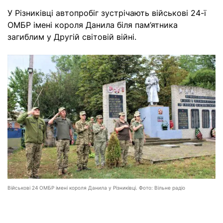
У Різниківці автопробіг зустрічають військові 24-ї
ОМБР імені короля Данила біля пам’ятника
загиблим у Другій світовій війні.
Військові 24 ОМБР імені короля Данила у Різниківці. Фото: Вільне радіо