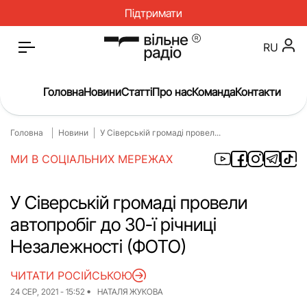
Підтримати
RU
Головна
Новини
Статті
Про нас
Команда
Контакти
Головна
Новини
У Сіверській громаді провел...
Головна
Новини
МИ В СОЦІАЛЬНИХ МЕРЕЖАХ
Статті
Окупація
Про нас
Війна
У Сіверській громаді провели
автопробіг до 30-ї річниці
Гроші
Освіта
Незалежності (ФОТО)
Інструкції
Медицина
ЧИТАТИ РОСІЙСЬКОЮ
ЖКГ
Історія
24 СЕР, 2021 - 15:52
НАТАЛЯ ЖУКОВА
Культура
Інтерв’ю