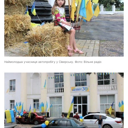
Наймолодша учасниця автопробігу у Сіверську. Фото: Вільне радіо