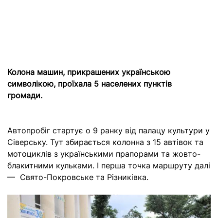
Колона машин, прикрашених українською
символікою, проїхала 5 населених пунктів
громади.
Автопробіг стартує о 9 ранку від палацу культури у
Сіверську. Тут збирається колонна з 15 автівок та
мотоциклів з українськими прапорами та жовто-
блакитними кульками. І перша точка маршруту далі
— Свято-Покровське та Різниківка.