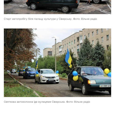
Старт автопробігу біля палацу культури у Сіверську. Фото: Вільне радіо
Святкова автоколонна їде вулицями Сіверська. Фото: Вільне радіо