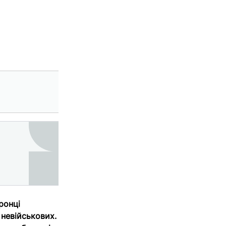
ронці
 невійськових.