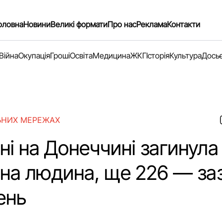
оловна
Новини
Великі формати
Про нас
Реклама
Контакти
Війна
Окупація
Гроші
Освіта
Медицина
ЖКГ
Історія
Культура
Дось
ЬНИХ МЕРЕЖАХ
ні на Донеччині загинула
ьна людина, ще 226 — за
ень