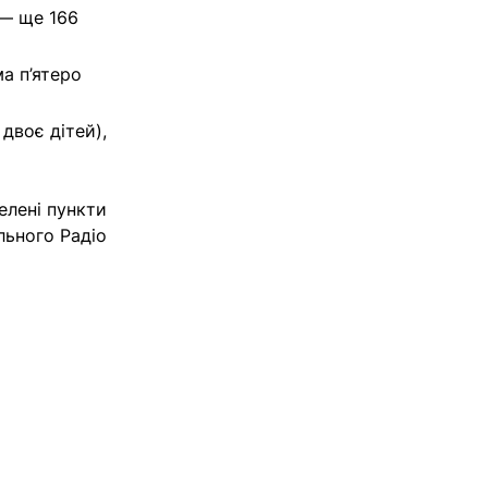
 — ще 166
а п’ятеро
двоє дітей),
елені пункти
льного Радіо