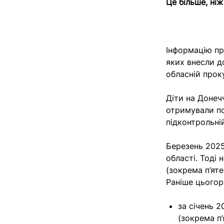
Це більше, ніж
Інформацію пр
яких внесли д
обласній прок
Діти на Донечч
отримували по
підконтрольній
Березень 2025
області. Тоді 
(зокрема п’ят
Раніше цьогорі
за січень 2
(зокрема п’