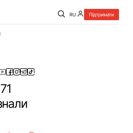
RU
Підтримати
є
 71
знали