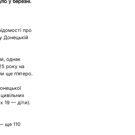
уло у березні.
відомості про
 у Донецькій
ли, однак
25 року на
ли ще п’ятеро.
Донецької
 цивільних
х 19 — діти).
 — ще 110