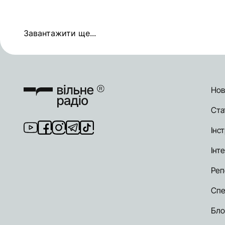
Завантажити ще...
Нов
Ста
Інст
Інт
Реп
Спе
Бло