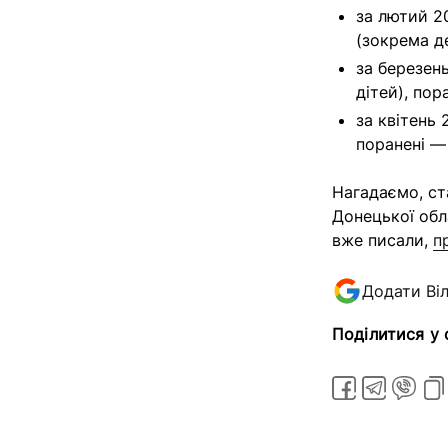
за лютий 2
(зокрема де
за березен
дітей), пор
за квітень 
поранені — 
Нагадаємо, ст
Донецької обл
вже писали,
п
Додати Ві
Поділитися у