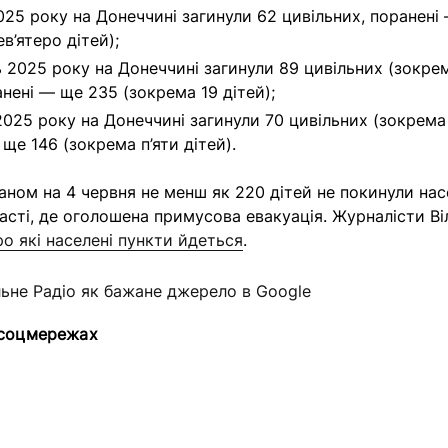
025 року на Донеччині загинули 62 цивільних, поранені
в’ятеро дітей);
ь 2025 року на Донеччині загинули 89 цивільних (зокрем
анені — ще 235 (зокрема 19 дітей);
2025 року на Донеччині загинули 70 цивільних (зокрема 
ще 146 (зокрема п’яти дітей).
аном на 4 червня
не менш як 220 дітей не покинули нас
асті, де оголошена примусова евакуація. Журналісти Ві
ро які населені пункти йдеться
.
льне Радіо як бажане джерело в Google
 соцмережах