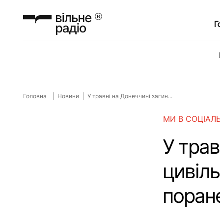
Г
Головна
Новини
У травні на Донеччині загин...
МИ В СОЦІАЛ
У трав
цивіл
поран