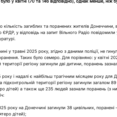
 було у квітні (70 та 146 відповідно), однак менше, ніж б
о кількість загиблих та поранених жителів Донеччини, 
о ЄРДР, у відповідь на запит Вільного Радіо повідомили
уратурі.
ині у травні 2025 року, згідно з даними поліції, не гину
ранення. Таких було семеро. Для порівняно: у квітні 20
 території регіону загинули дві дитини, поранень зазна
 року і надалі є найбільш трагічним місяцем року для 
на підконтрольній території регіону загинули загалом 89
еро дітей) а також ще 235 людей зазнали поранень (з ни
ч:
025 року на Донеччині загинули 38 цивільних, поранені
ятеро дітей);