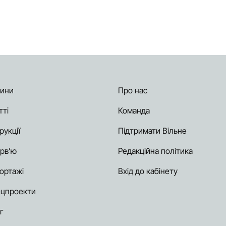
ини
Про нас
тті
Команда
рукції
Підтримати Вільне
ерв’ю
Редакційна політика
ортажі
Вхід до кабінету
цпроекти
г