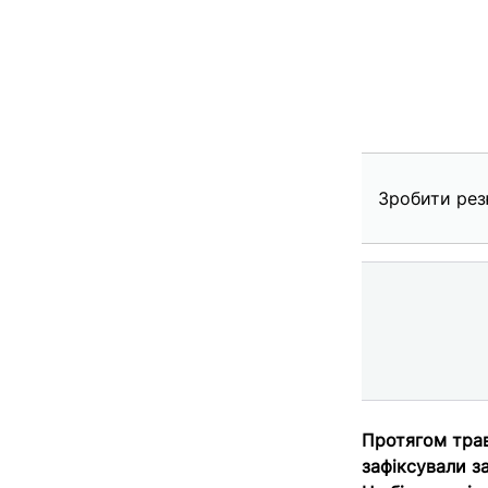
Зробити рез
Протягом трав
зафіксували з