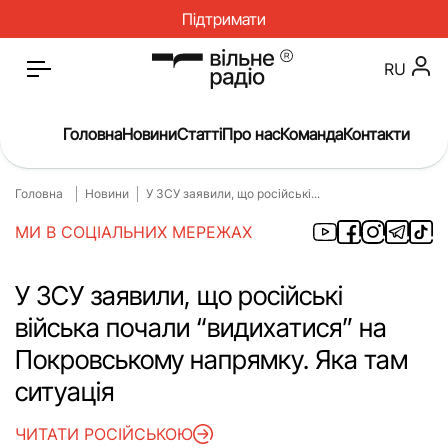
Підтримати
RU
Головна
Новини
Статті
Про нас
Команда
Контакти
Головна
Новини
У ЗСУ заявили, що російські...
Головна
Новини
МИ В СОЦІАЛЬНИХ МЕРЕЖАХ
Статті
Окупація
Про нас
Війна
У ЗСУ заявили, що російські
війська почали “видихатися” на
Гроші
Освіта
Покровському напрямку. Яка там
Інструкції
Медицина
ситуація
ЖКГ
Історія
ЧИТАТИ РОСІЙСЬКОЮ
Культура
Інтерв’ю