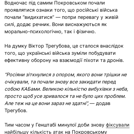
Водночас під самим Покровськом почали
проявлятися ознаки того, що російські війська
почали “видихатися” — попри перевагу у живій
силі, додає речник. Вони виснажуються як
морально-психологічно, так і фізично.
На думку Віктор Трегубова, це сталося внаслідок
того, що українські війська зуміли побудувати
ефективну оборону на взаємодії піхоти та дронів.
“Росіяни зіткнулися з опором, якого вони трішки не
очікували, та почали знову все закидати перед
собою КАБами. Великою кількістю вибухівки з неба,
просто щоб усе зривалося та не було цих проблем.
Але теж на це вони зараз не здатні”,
— додав
Трегубов.
Тим часом у Генштабі минулої доби знову
фіксували
найбільшу кількість атак
на Покровському