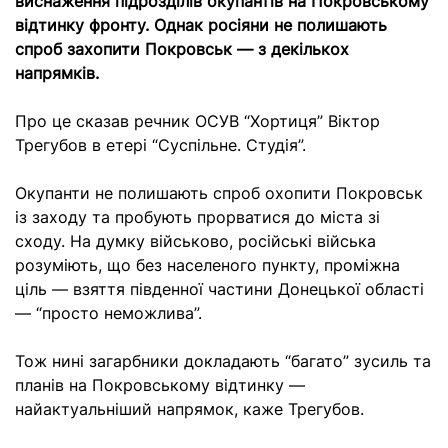
виснаження підрозділів окупантів на Покровському
відтинку фронту. Однак росіяни не полишають
спроб захопити Покровськ — з декількох
напрямків.
Про це сказав речник ОСУВ “Хортиця” Віктор
Трегубов в етері “Суспільне. Студія”.
Окупанти не полишають спроб охопити Покровськ
із заходу та пробують прорватися до міста зі
сходу. На думку військово, російські війська
розуміють, що без населеного пункту, проміжна
ціль — взяття південної частини Донецької області
— “просто неможлива”.
Тож нині загарбники докладають “багато” зусиль та
планів на Покровському відтинку —
найактуальніший напрямок, каже Трегубов.