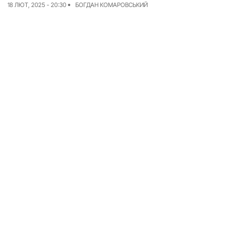
18 ЛЮТ, 2025 - 20:30
БОГДАН КОМАРОВСЬКИЙ
Досьє
Репортажі
Блог
Проєкти
Команда
Реклама
Редакційна політика