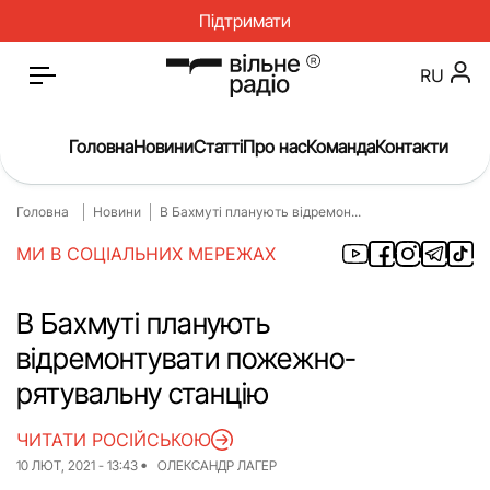
Підтримати
RU
Головна
Новини
Статті
Про нас
Команда
Контакти
Головна
Новини
В Бахмуті планують відремон...
Головна
Новини
МИ В СОЦІАЛЬНИХ МЕРЕЖАХ
Статті
Окупація
Про нас
Війна
В Бахмуті планують
відремонтувати пожежно-
Гроші
Освіта
рятувальну станцію
Інструкції
Медицина
ЧИТАТИ РОСІЙСЬКОЮ
ЖКГ
Історія
10 ЛЮТ, 2021 - 13:43
ОЛЕКСАНДР ЛАГЕР
Культура
Інтерв’ю