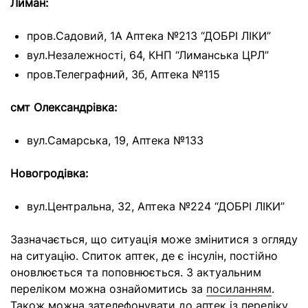
Лиман:
пров.Садовий, 1А Аптека №213 “ДОБРІ ЛІКИ”
вул.Незалежності, 64, КНП “Лиманська ЦРЛ”
пров.Телеграфний, 3б, Аптека №115
смт Олександрівка:
вул.Самарська, 19, Аптека №133
Новогродівка:
вул.Центральна, 32, Аптека №224 “ДОБРІ ЛІКИ”
Зазначається, що ситуація може змінитися з огляду
на ситуацію. Спиток аптек, де є інсулін, постійно
оновлюється та поповнюється. З актуальним
переліком можна ознайомитись за
посиланням
.
Також можна зателефонувати до аптек із переліку,