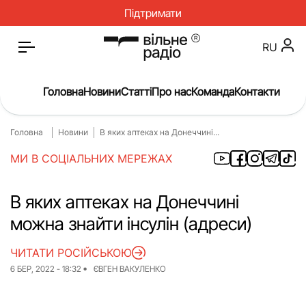
Підтримати
RU
Головна
Новини
Статті
Про нас
Команда
Контакти
Головна
Новини
В яких аптеках на Донеччині...
Головна
Новини
МИ В СОЦІАЛЬНИХ МЕРЕЖАХ
Статті
Окупація
Про нас
Війна
В яких аптеках на Донеччині
можна знайти інсулін (адреси)
Гроші
Освіта
Інструкції
Медицина
ЧИТАТИ РОСІЙСЬКОЮ
6 БЕР, 2022 - 18:32
ЄВГЕН ВАКУЛЕНКО
ЖКГ
Історія
Культура
Інтерв’ю