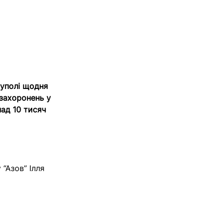
іуполі щодня
захоронень у
ад 10 тисяч
“Азов” Ілля