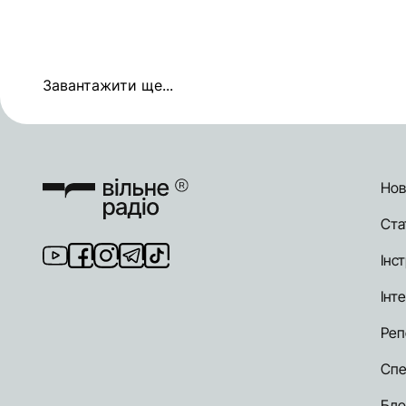
Завантажити ще...
Нов
Ста
Інст
Інт
Реп
Спе
Бло