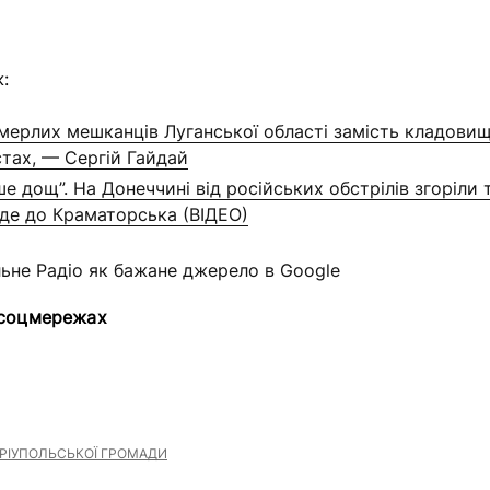
:
омерлих мешканців Луганської області замість кладови
стах, — Сергій Гайдай
е дощ”. На Донеччині від російських обстрілів згоріли 
 йде до Краматорська (ВІДЕО)
льне Радіо як бажане джерело в Google
 соцмережах
РІУПОЛЬСЬКОЇ ГРОМАДИ