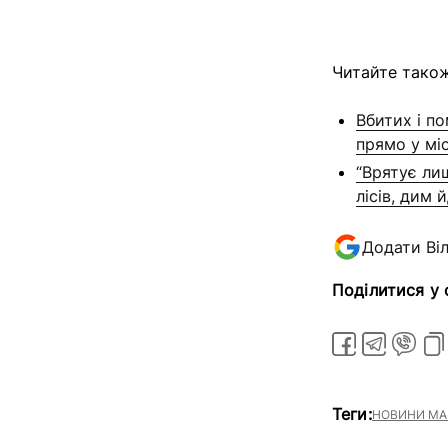
Читайте також
Вбитих і п
прямо у мі
“Врятує лиш
лісів, дим
Додати Ві
Поділитися у
Теги:
НОВИНИ МА