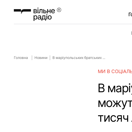
Г
Головна
Новини
В маріупольських братських ...
МИ В СОЦІАЛ
В мар
можуть
тисяч