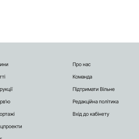
ини
Про нас
тті
Команда
рукції
Підтримати Вільне
ерв’ю
Редакційна політика
ортажі
Вхід до кабінету
цпроекти
г