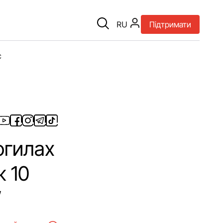
RU
Підтримати
є
огилах
ж 10
”