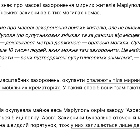
о знає про масові захоронення мирних жителів Маріупол
їнських захисників в тих могилах немає.
омо про масові захоронення вбитих жителів, але не війсь
уполя (по супутникових знімках та за даними від місцев
 — декількасот метрів довжиною — братські могили. Су
ьше 10 тисяч людей, яких можна там захоронити. Це май
факти — вони підтверджені супутниковими знімками
”, 
.
 масштабних захоронень, окупанти
спалюють тіла мирни
у мобільних крематоріях
. У такий спосіб вони “замітають
ія окупувала майже весь Маріуполь окрім заводу “Азовс
ься бійці полку “Азов”. Захисники буквально оточені й
 на швидкий порятунок, тож
у них залишається лише де