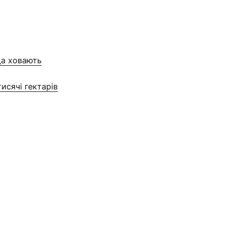
ща ховають
тисячі гектарів