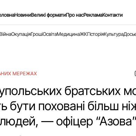
оловна
Новини
Великі формати
Про нас
Реклама
Контакти
Війна
Окупація
Гроші
Освіта
Медицина
ЖКГ
Історія
Культура
Дось
ЬНИХ МЕРЕЖАХ
іупольських братських м
 бути поховані більш ні
 людей, — офіцер “Азова