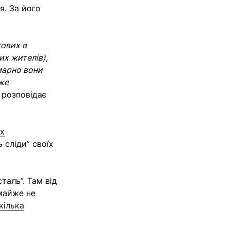
я. За його
кових в
их жителів),
марно вони
же
— розповідає
х
 сліди” своїх
таль”. Там від
 майже не
кілька