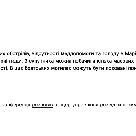
них обстрілів, відсутності меддопомоги та голоду в Мар
ні люди. З супутника можна побачити кілька масових 
сті. В цих братських могилах можуть бути поховані пон
сконференції
розповів
офіцер управління розвідки полку 