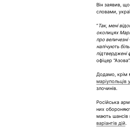
Він заявив, щ
словами, укра
“
Так, мені від
околицях Марі
про величезні
налічують біл
підтверджені 
офіцер “Азова”
Додамо, крім
маріупольців 
злочинів.
Російська арм
них обороняют
мають шансів
варіантів дій
.