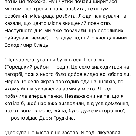
потім ця пожежа. Ну і чутки почали ширитися
містом, що третя школа розбита, технікум
розбитий, міськрада розбита. Люди панікували та
казали, що центр міста знищений повністю.
Наступного дня ми вже побачили, що особливих
руйнувань немає”, — згадує події 7-річної давнини
Володимир Єлець.
“Під час деокупації я була в селі Петрівка
(Торецький район — ред.). Це село знаходиться на
пагорбі, тож з нього було добре видно всі обстріли.
Через це село якраз проходив один зі шляхів, по
якому йшла українська армія у місто. Я тоді
побачила вперше танки. Незважаючи на те, що я
хотіла б, щоб нас вже визволили, від усвідомлення,
що от вона, власне, війна, було дуже моторошно”,
— розповідає Дар’я Грудкіна.
“Деокупацію міста я не застав. Я тоді лікувався