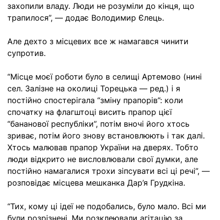
захопили владу. Люди не розуміли до кінця, що
трапилося”, — додає Володимир Єлець.
Але дехто з місцевих все ж намагався чинити
супротив.
“Місце моєї роботи було в селищі Артемово (нині
сел. Залізне на околиці Торецька — ред.) і я
постійно спостерігала “зміну прапорів”: коли
спочатку на флагштоці висить прапор цієї
“бананової республіки”, потім вночі його хтось
зриває, потім його знову встановлюють і так далі.
Хтось малював прапор України на дверях. Тобто
люди відкрито не висловлювали свої думки, але
постійно намагалися трохи зіпсувати всі ці речі”, —
розповідає місцева мешканка Дар’я Грудкіна.
“Тих, кому ці ідеї не подобались, було мало. Всі ми
були розрізнені. Ми розклеювали агітацію за