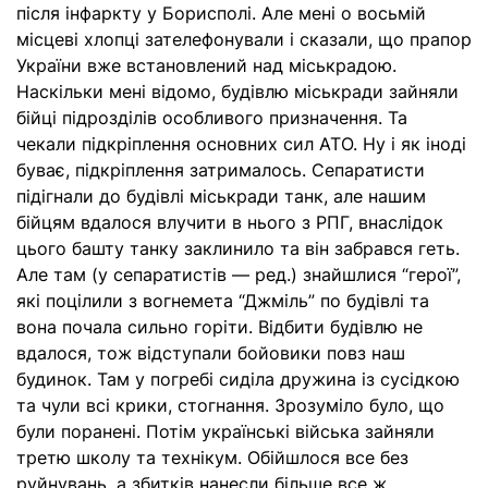
після інфаркту у Борисполі. Але мені о восьмій
місцеві хлопці зателефонували і сказали, що прапор
України вже встановлений над міськрадою.
Наскільки мені відомо, будівлю міськради зайняли
бійці підрозділів особливого призначення. Та
чекали підкріплення основних сил АТО. Ну і як іноді
буває, підкріплення затрималось. Сепаратисти
підігнали до будівлі міськради танк, але нашим
бійцям вдалося влучити в нього з РПГ, внаслідок
цього башту танку заклинило та він забрався геть.
Але там (у сепаратистів — ред.) знайшлися “герої”,
які поцілили з вогнемета “Джміль” по будівлі та
вона почала сильно горіти. Відбити будівлю не
вдалося, тож відступали бойовики повз наш
будинок. Там у погребі сиділа дружина із сусідкою
та чули всі крики, стогнання. Зрозуміло було, що
були поранені. Потім українські війська зайняли
третю школу та технікум. Обійшлося все без
руйнувань, а збитків нанесли більше все ж