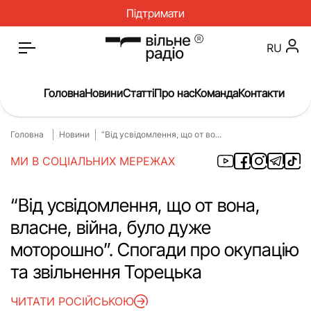
Підтримати
RU
Головна
Новини
Статті
Про нас
Команда
Контакти
Головна
Новини
“Від усвідомлення, що от во...
Головна
Новини
МИ В СОЦІАЛЬНИХ МЕРЕЖАХ
Статті
Окупація
Про нас
Війна
“Від усвідомлення, що от вона,
власне, війна, було дуже
Гроші
Освіта
моторошно”. Спогади про окупацію
Інструкції
Медицина
та звільнення Торецька
ЖКГ
Історія
ЧИТАТИ РОСІЙСЬКОЮ
Культура
Інтерв’ю