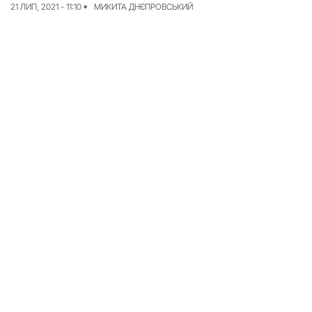
21 ЛИП, 2021 - 11:10
МИКИТА ДНЄПРОВСЬКИЙ
Досьє
Репортажі
Блог
Проєкти
Команда
Реклама
Редакційна політика