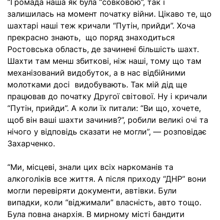
“Громада наша як була “совковою”, так і
залишилась на момент початку війни. Цікаво те, що
шахтарі наші теж кричали “Путін, прийди”. Хоча
прекрасно знають, що поряд знаходиться
Ростовська область, де зачинені більшість шахт.
Шахти там менш збиткові, ніж наші, тому що там
механізований видобуток, а в нас відбійними
молотками досі видобувають. Так мій дід ще
працював до початку Другої світової. Ну і кричали
“Путін, прийди”. А коли їх питали: “Ви що, хочете,
щоб він ваші шахти зачинив?”, робили великі очі та
нічого у відповідь сказати не могли”, — розповідає
Захарченко.
“Ми, місцеві, знали цих всіх наркоманів та
алкоголіків все життя. А після приходу “ДНР” вони
могли перевіряти документи, автівки. Були
випадки, коли “віджимали” власність, авто тощо.
Була повна анархія. В мирному місті бандити