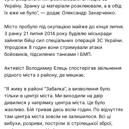
Україну. Зранку ці матеріали розклеювали, а в обід
їх вже не було”, — додає Олександр Захарченко.
Місто пробуло під окупацією майже до кінця липня.
З ранку 21 липня 2014 року будівлю міськради
зайняли бійці сил спеціальних операцій ЗС України.
Упродовж 8 годин вони стримували атаки
бойовиків, підсилених танками і БМП.
Активіст Володимир Єлець спостерігав звільнення
рідного міста з району, де мешкає.
“Я живу в районі “Забалка”, а визволення було
тільки в центрі міста. Ми виходили на двір
дивилися у напрямку центра міста. Це було
жахливо. Бій тривав десь вісім годин. По відчуттях
там центра міста зовсім не залишилося. Всі ці
вибухи, розриви, постріли зі стрілецької зброї,