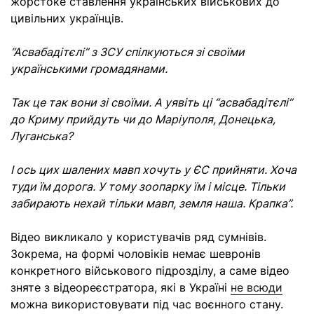
жорстоке ставлення українських військових до
цивільних українців.
“Асвабадітєлі” з ЗСУ спілкуються зі своїми
українськими громадянами.
Так це так вони зі своїми. А уявіть ці “асвабадітєлі”
до Криму прийдуть чи до Маріуполя, Донецька,
Луганська?
І ось цих шалених мавп хочуть у ЄС прийняти. Хоча
туди їм дорога. У тому зоопарку їм і місце. Тільки
забирають нехай тільки мавп, земля наша. Крапка”.
Відео викликало у користувачів ряд сумнівів.
Зокрема, на формі чоловіків немає шевронів
конкретного військового підрозділу, а саме відео
зняте з відеореєстратора,
які в Україні
не всюди
можна використовувати під час воєнного стану.