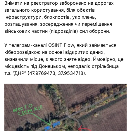
Знімати на реєстратор заборонено на дорогах
загального користування, біля об’єктів
інфраструктури, блокпостів, укріплень,
розташування, зосередження чи переміщення
військових частин (підрозділів) сил оборони.
У телеграм-каналі
OSINT Flow
, який займається
кіберрозвідкою на основі відкритих даних,
визначили місце, з якого зняте відео. Ймовірно, це
місцевість під Донецьком, неподалік стрільбища
т.з. “ДНР” (47.9769473, 37.9534718).