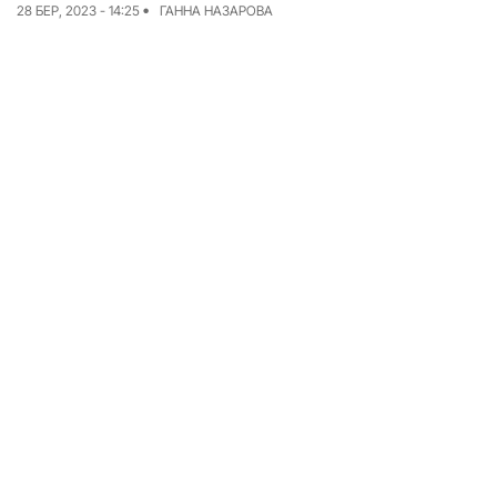
28 БЕР, 2023 - 14:25
ГАННА НАЗАРОВА
Досьє
Репортажі
Блог
Проєкти
Команда
Реклама
Редакційна політика