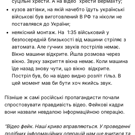
суцільні хрести. А на відео хрести Вермахту;
кузов автівки, на якій начебто їдуть українські
військові був виготовлений В РФ та ніколи не
поставлявся до України;
неякісний монтаж. На 1:35 військовий у
безпосередній близькості від машини стріляє з
автомата. Але гучних звуків пострілів немає.
Вікно машини відкрите. Йшла розмова через
вікно. Звуку закриття вікна немає. Коли машина
їде назад знову чути, що вікно відкрите.
Постріл був, бо на відео видно розліт гільз. В
цей момент мав би бути хоч якийсь звук.
Пізніше ж самі російські пропагандисти почали
спростовувати правдивість відео. Фейкові кадри
вони назвали невдалою інформаційною операцію.
“Відео фейк. Наші криво вправляються. У проведенні
подібних інформаційних операцій нам ще вчитися та