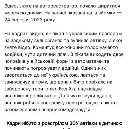
Відео
, зняте на автореєстратор, почало ширитися
мережею днями. На записі вказана дата зйомки —
24 березня 2023 року.
На кадрах видно, як пікап з українським прапором
на задньому склі обганяє та зупиняє автівку, з якої
зняте відео. Коментує все жіночий голос начебто
водійки, чути дитячий плач. З пікапа виходять двоє
чоловіків у військовій формі з автоматами та
починають погрожувати водійці. Один з них
звертається до неї українською, лається та
звинувачує в тому, що вона нібито проїхала на
заборонену територію. Водійка відповідає
чоловікові російською. Далі чути звуки ударів,
чоловік робить постріли у повітря, сідає в пікап і
разом зі своїм напарником їде звідти.
Кадри нібито з розстрілом ЗСУ автівки з дитиною