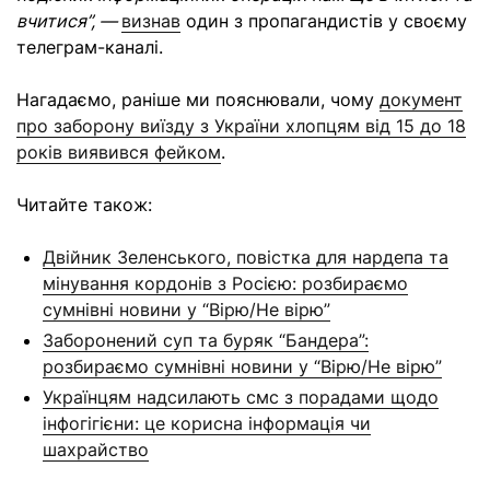
вчитися”,
—
визнав
один з пропагандистів у своєму
телеграм-каналі.
Нагадаємо, раніше ми пояснювали, чому
документ
про заборону виїзду з України хлопцям від 15 до 18
років виявився фейком
.
Читайте також:
Двійник Зеленського, повістка для нардепа та
мінування кордонів з Росією: розбираємо
сумнівні новини у “Вірю/Не вірю”
Заборонений суп та буряк “Бандера”:
розбираємо сумнівні новини у “Вірю/Не вірю”
Українцям надсилають смс з порадами щодо
інфогігієни: це корисна інформація чи
шахрайство