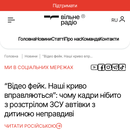
Підтримати
RU
Головна
Новини
Статті
Про нас
Команда
Контакти
Головна
Новини
“Відео фейк. Наші криво впр...
Головна
Новини
МИ В СОЦІАЛЬНИХ МЕРЕЖАХ
Статті
Окупація
Про нас
Війна
“Відео фейк. Наші криво
вправляються”: чому кадри нібито
Гроші
Освіта
з розстрілом ЗСУ автівки з
Інструкції
Медицина
дитиною неправдиві
ЖКГ
Історія
ЧИТАТИ РОСІЙСЬКОЮ
Культура
Інтерв’ю