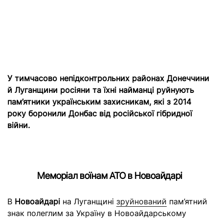
У тимчасово непідконтрольних районах Донеччини
й Луганщини росіяни та їхні найманці руйнують
пам’ятники українським захисникам, які з 2014
року боронили Донбас від російської гібридної
війни.
Меморіал воїнам АТО в Новоайдарі
В
Новоайдарі
на Луганщині
зруйнований
пам’ятний
знак полеглим за Україну в Новоайдарському