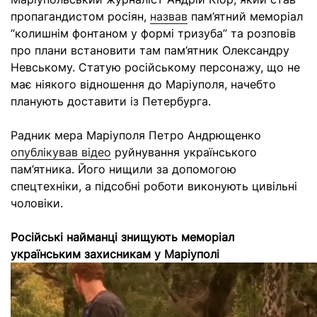
пропагандистом росіян,
назвав
пам’ятний меморіал
“колишнім фонтаном у формі тризуба” та розповів
про плани встановити там пам’ятник Олександру
Невському. Статую російському персонажу, що не
має ніякого відношення до Маріуполя, начебто
планують доставити із Петербурга.
Радник мера Маріуполя Петро Андрющенко
опублікував відео
руйнування українського
пам’ятника. Його нищили за допомогою
спецтехніки, а підсобні роботи виконують цивільні
чоловіки.
Російські найманці знищують меморіал
українським захисникам у Маріуполі