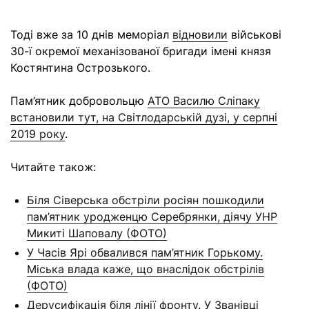
Тоді вже за 10 днів
меморіал
відновили
військові
30-ї окремої механізованої бригади імені князя
Костянтина Острозького.
Пам’ятник добровольцю
АТО Василю Сліпаку
встановили тут, на Світлодарській дузі, у серпні
2019 року
.
Читайте також:
Біля Сіверська обстріли росіян пошкодили
пам’ятник уродженцю Серебрянки, діячу УНР
Микиті Шаповалу (ФОТО)
У Часів Ярі обвалився пам’ятник Горькому.
Міська влада каже, що внаслідок обстрілів
(ФОТО)
Дерусифікація біля лінії фронту. У Званівці