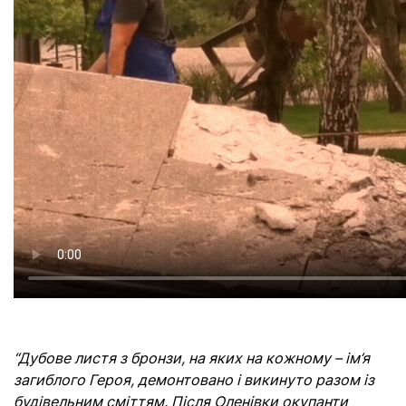
“Дубове листя з бронзи, на яких на кожному – ім’я
загиблого Героя, демонтовано і викинуто разом із
будівельним сміттям. Після Оленівки окупанти