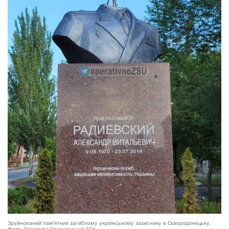
Зруйнований пам’ятник загиблому українському захиснику в Сєвєродонецьку.
Фото: Telegram/ Оперативний ЗСУ