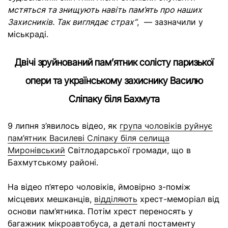
мстяться та знищують навіть пам’ять про наших
Захисників. Так виглядає страх”
, — зазначили у
міськраді.
Двічі зруйнований пам’ятник солісту паризької
опери та українському захиснику Василю
Сліпаку біля Бахмута
9 липня з’явилось відео, як
група чоловіків руйнує
пам’ятник Василеві Сліпаку біля селища
Миронівський
Світлодарської громади, що в
Бахмутському районі.
На відео п’ятеро чоловіків, ймовірно з-поміж
місцевих мешканців,
відділяють
хрест-меморіал від
основи пам’ятника. Потім хрест переносять у
багажник мікроавтобуса, а деталі постаменту