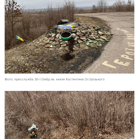
Фото: пресслужба 30-ї ОмБр ім. князя Костянтина Острозького