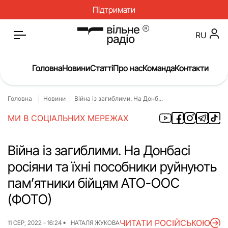
Підтримати
RU
Головна
Новини
Статті
Про нас
Команда
Контакти
Головна
Новини
Війна із загиблими. На Донб...
Головна
Н
МИ В СОЦІАЛЬНИХ МЕРЕЖАХ
Статті
О
Про нас
В
Війна із загиблими. На Донбасі
росіяни та їхні пособники руйнують
Гроші
О
пам’ятники бійцям АТО-ООС
Інструкції
М
(ФОТО)
ЖКГ
І
ЧИТАТИ РОСІЙСЬКОЮ
11 СЕР, 2022 - 16:24
НАТАЛЯ ЖУКОВА
Культура
І