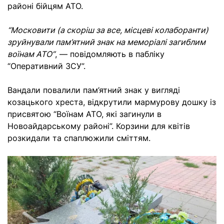
районі бійцям АТО.
“Московити (а скоріш за все, місцеві колаборанти)
зруйнували пам’ятний знак на меморіалі загиблим
воїнам АТО”
, — повідомляють в пабліку
“Оперативний ЗСУ”.
Вандали повалили пам’ятний знак у вигляді
козацького хреста, відкрутили мармурову дошку із
присвятою “Воїнам АТО, які загинули в
Новоайдарському районі”. Корзини для квітів
розкидали та спаплюжили сміттям.