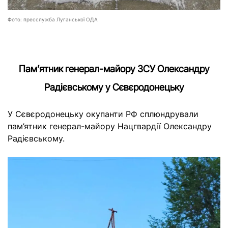
Фото: пресслужба Луганської ОДА
Пам’ятник генерал-майору ЗСУ Олександру
Радієвському у Сєвєродонецьку
У Сєвєродонецьку окупанти РФ сплюндрували
пам’ятник генерал-майору Нацгвардії Олександру
Радієвському.