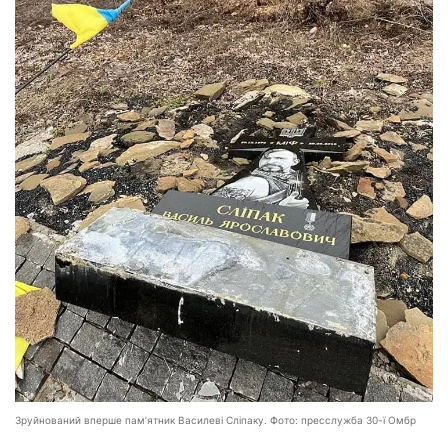
Зруйнований вперше пам’ятник Василеві Сліпаку. Фото: пресслужба 30-ї Омбр