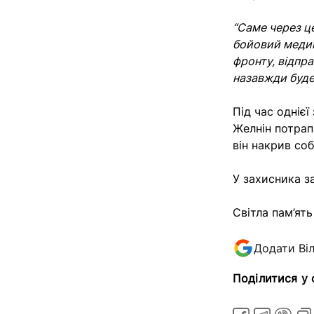
“Саме через це
бойовий медик
фронту, відпра
назавжди буде
Під час одніє
Желнін потрап
він накрив со
У захисника з
Світла пам’ять
Додати Ві
Поділитися у