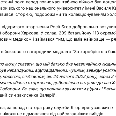
 останні роки перед повномасштабною війною був доце
Харківського національного університету імені Василя К
авився історією, подорожами та колекціонуванням холо
 відкритого вторгнення Росії Єгор добровільно вступив
ї оборони Харкова. У складі 209 батальйону 113 окремо
йовим медиком і займався тим, що вмів найкраще — ря
 військового нагородили медаллю “За хоробрість в бою
стю можу сказати, що мій батько був незвичайною людин
 був небайдужим, відповідальним, чуйним, завжди усміх
колегою, сім’янином, він 24 лютого 2022 року, через 2 
масштабного вторгнення, добровільно вступив до лав Ха
 оборони. Бо знав, що повинен захистити рідних і Батьк
ший син захисника Валерій.
на, за понад півтора року служби Єгор врятував життя
 ніколи не відмовлявся від найскладніших виїздів.