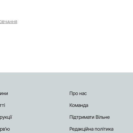
ОВЧАННЯ
ини
Про нас
тті
Команда
рукції
Підтримати Вільне
ерв’ю
Редакційна політика