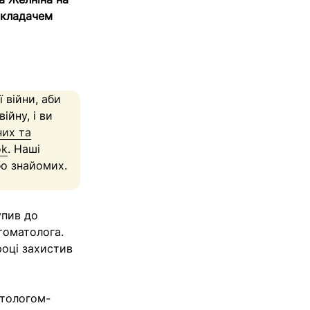
икладачем
 війни, аби
ійну, і ви
них та
ok
. Наші
бо знайомих.
упив до
томатолога.
році захистив
атологом-