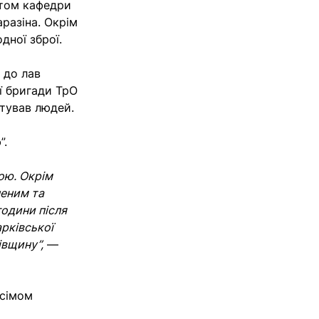
нтом кафедри
аразіна. Окрім
дної зброї.
 до лав
ї бригади ТрО
тував людей.
”.
ою. Окрім
неним та
години після
рківської
івщину”,
—
 сімом