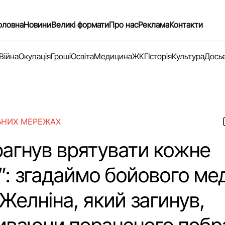
оловна
Новини
Великі формати
Про нас
Реклама
Контакти
Війна
Окупація
Гроші
Освіта
Медицина
ЖКГ
Історія
Культура
Дось
ЬНИХ МЕРЕЖАХ
рагнув врятувати кожне
”: згадаймо бойового ме
Желніна, який загинув,