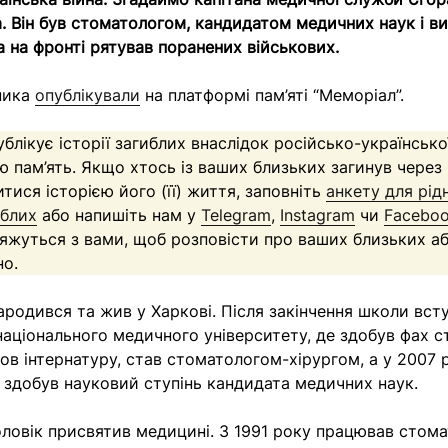
. Він був стоматологом, кандидатом медичних наук і в
а на фронті рятував поранених військових.
ника
опублікували
на платформі пам’яті “Меморіал”.
ублікує історії загиблих внаслідок російсько-української
 пам’ять. Якщо хтось із ваших близьких загинув через в
итися історією його (її) життя, заповніть
анкету для рід
иблих
або напишіть нам у
Telegram
,
Instagram
чи
Facebo
’яжуться з вами, щоб розповісти про ваших близьких а
но.
ародився та жив у Харкові. Після закінчення школи вст
національного медичного університету, де здобув фах с
ов інтернатуру, став стоматологом-хірургом, а у 2007 
 здобув науковий ступінь кандидата медичних наук.
ловік присвятив медицині. З 1991 року працював стом