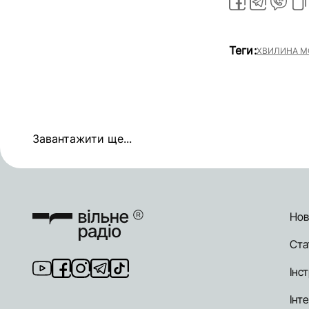
Теги:
ХВИЛИНА М
Завантажити ще...
Нов
Ста
Інст
Інт