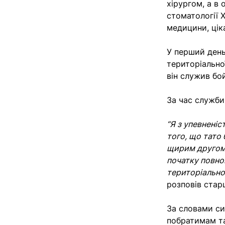
хірургом, а в
стоматології 
медицини, цік
У перший день
територіально
він служив бо
За час служби
“Я з упевнені
того, що тато
щирим другом, 
початку повно
територіальної
розповів стар
За словами си
побратимам та