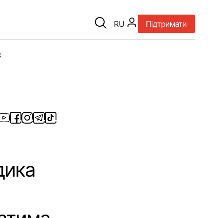
RU
Підтримати
є
дика