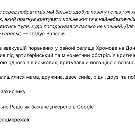
 серед побратимів мій батько здобув повагу і славу як 
, який прагнув врятувати кожне життя в найнебезпечні
витись туди, куди погоджувався далеко не кожний. Для у
 Героєм”,
— згадує Валерій.
ї з евакуацій поранених у районі селища Хромове на До
ив під артилерійський та мінометний обстріл. У крити
бою одного з військових, врятувавши його ціною власно
алишилися мама, дружина, двоє синів, рідні, друзі та п
 захиснику.
льне Радіо як бажане джерело в Google
 соцмережах