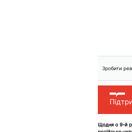
Зробити рез
Підтр
Щодня о 9-й 
російсько-укр