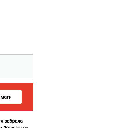
имати
тя забрала
а Желніна на