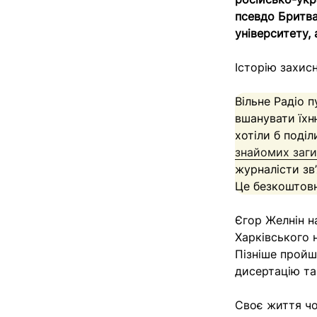
псевдо Бритва
університету, 
Історію захис
Вільне Радіо п
вшанувати їхню
хотіли б поділ
знайомих заг
журналісти зв
Це безкоштов
Єгор Желнін н
Харківського 
Пізніше пройш
дисертацію та
Своє життя чо