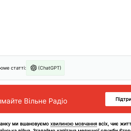
юме статті:
(ChatGPT)
Підтр
имайте Вільне Радіо
ранку ми вшановуємо
хвилиною мовчання
всіх, чиє жит
аїнська війна. Згадаймо капітана медичної служби Єгор