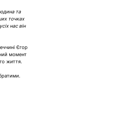
людина та
ших точках
сіх нас він
неччині Єгор
чний момент
го життя.
обратими.