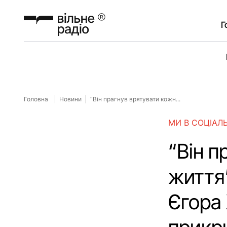
Г
Головна
Новини
“Він прагнув врятувати кожн...
МИ В СОЦІАЛ
“Він п
життя
Єгора 