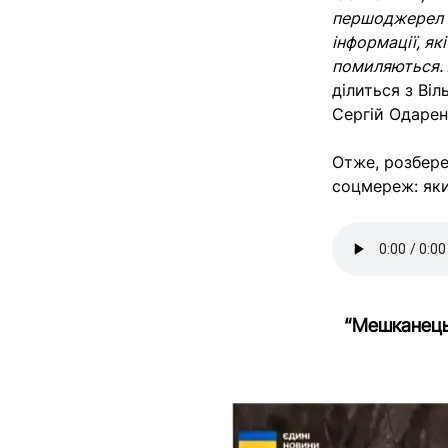
першоджерел н
інформації, як
помиляються. 
ділиться з Віл
Сергій Одаре
Отже, розбере
соцмереж: яки
“Мешканець 