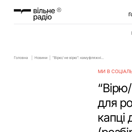
Г
Головна
Новини
“Вірю/ не вірю”: камуфляжні...
МИ В СОЦІАЛ
“Вірю/
для ро
капці 