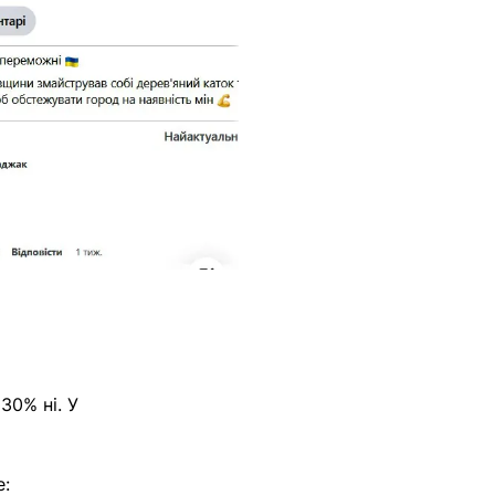
30% ні. У
е: