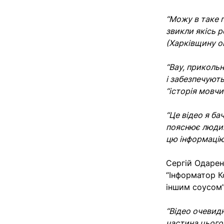
“Можу в таке 
звикли якісь р
(Харківщину ок
“Вау, прикольн
і забезпечують
“історія мовчи
“Це відео я ба
пояснює людин
цю інформацію 
Сергій Одарен
“Інформатор К
іншим соусом”
“Відео очевидн
частина цього 