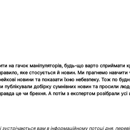
ити на гачок маніпуляторів, будь-що варто сприймати к
правило, яке стосується й новин. Ми прагнемо навчити 
фейкові новини та показати їхню небезпеку. Тож по будн
 публікували добірку сумнівних новин та просили люд
равда це чи брехня. А потім з експертом розібрали усі 
кі зустрічаються вам в інформаційному потоці дня, перев