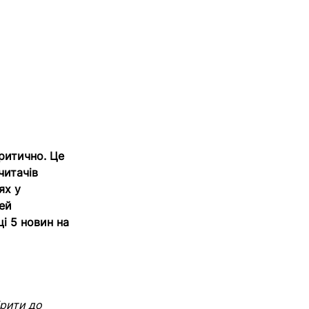
ритично. Це
читачів
ях у
ей
ці 5 новин на
ірити до