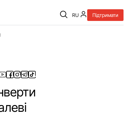
RU
Підтримати
є
онверти
алеві