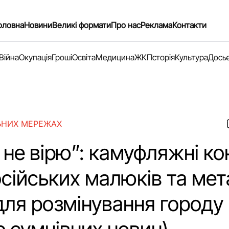
оловна
Новини
Великі формати
Про нас
Реклама
Контакти
Війна
Окупація
Гроші
Освіта
Медицина
ЖКГ
Історія
Культура
Дось
ЬНИХ МЕРЕЖАХ
 не вірю”: камуфляжні к
сійських малюків та мет
для розмінування городу