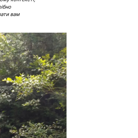
рібно
вати вам