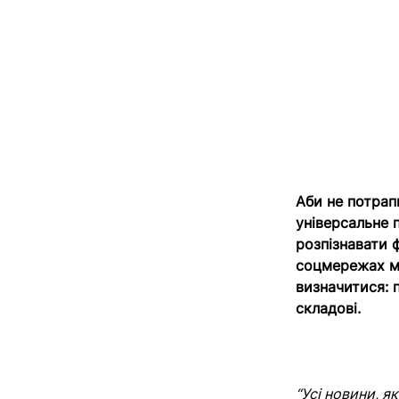
Аби не потрап
універсальне 
розпізнавати 
соцмережах ми
визначитися: п
складові.
“Усі новини, я