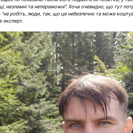
ці, незламні та непереможні”. Хоча очевидно, що тут пот
 “не робіть, люди, так, що це небезпечно та може кошту
 експерт.