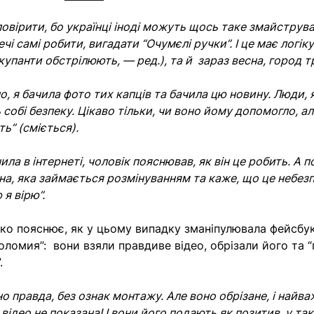
повірити, бо українці іноді можуть щось таке змайструв
ечі самі робити, вигадати “Очумєлі ручки”. І це має логік
упанти обстрілюють, — ред.), та й зараз весна, город т
о, я бачила фото тих капців та бачила цю новину. Люди, 
 собі безпеку. Цікаво тільки, чи воно йому допомогло, ал
ть” (сміється).
чила в інтернеті, чоловік пояснював, як він це робить. А п
а, яка займається розмінуванням та каже, що це небезп
я вірю”.
ко пояснює, як у цьому випадку зманіпулювала фейсбук
оломия”: вони взяли правдиве відео, обрізали його та “
.
о правда, без ознак монтажу. Але воно обрізане, і найв
відео не показана! І вони його подають як позитив, у та