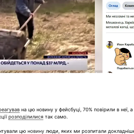
реагував
на цю новину у фейсбуці, 70% повірили в неї, а 
кції
розподілилися
так само.
ентували цю
новину
люди, яких ми розпитали докладніш