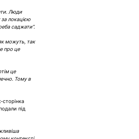
ати. Люди
у за локацією
реба саджати”.
як можуть, так
е про це
отім це
ечно. Тому в
-сторінка
подали під
ажливіша
кому контексті,