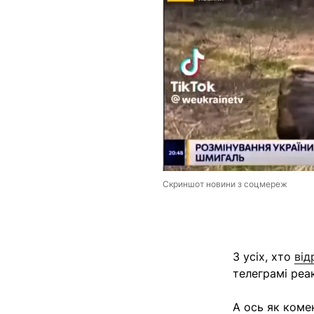
Скриншот новини з соцмереж
З усіх, хто
від
телеграмі реа
А ось як ком