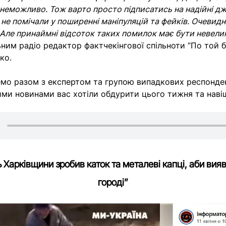
еможливо. Тож варто просто підписатись на надійні д
і не помічали у поширенні маніпуляцій та фейків. Очевидн
Але принаймні відсоток таких помилок має бути невели
ьним радіо редактор фактчекінгової спільноти “По той б
нко.
мо разом з експертом та групою випадкових респондент
ми новинами вас хотіли обдурити цього тижня та наві
Харківщини зробив каток та металеві капці, аби вияв
городі”