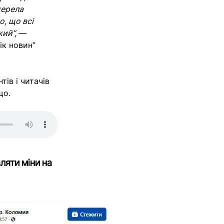
жерела
о, що всі
кий”,
—
ік новин”
ів і читачів
що.
ляти міни на