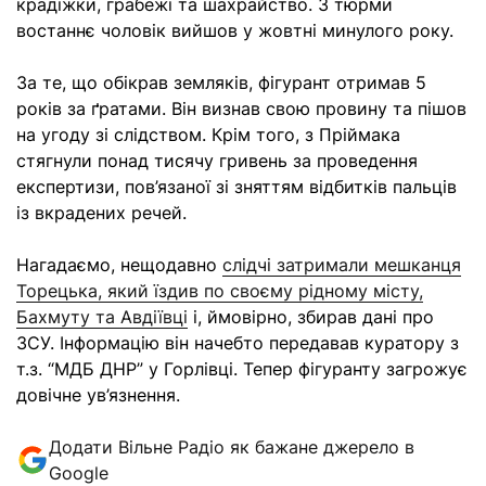
крадіжки, грабежі та шахрайство. З тюрми
востаннє чоловік вийшов у жовтні минулого року.
За те, що обікрав земляків, фігурант отримав 5
років за ґратами. Він визнав свою провину та пішов
на угоду зі слідством. Крім того, з Пріймака
стягнули понад тисячу гривень за проведення
експертизи, пов’язаної зі зняттям відбитків пальців
із вкрадених речей.
Нагадаємо, нещодавно
слідчі затримали мешканця
Торецька, який їздив по своєму рідному місту,
Бахмуту та Авдіївці
і, ймовірно, збирав дані про
ЗСУ. Інформацію він начебто передавав куратору з
т.з. “МДБ ДНР” у Горлівці. Тепер фігуранту загрожує
довічне ув’язнення.
Додати Вільне Радіо як бажане джерело в
Google