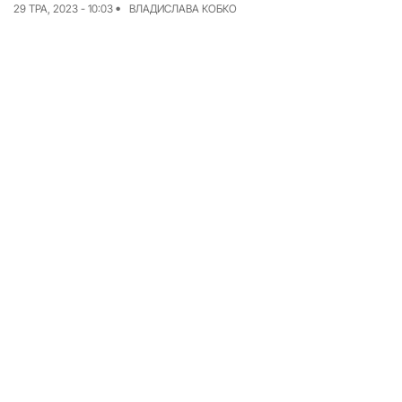
29 ТРА, 2023 - 10:03
ВЛАДИСЛАВА КОБКО
Досьє
Репортажі
Блог
Проєкти
Команда
Реклама
Редакційна політика