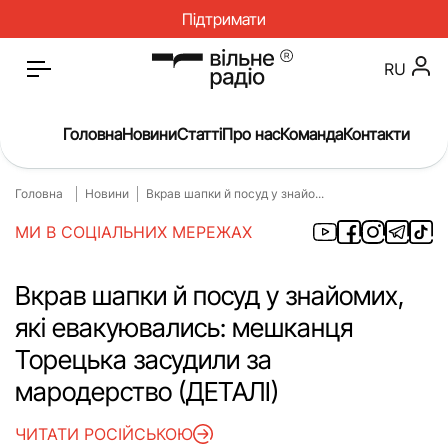
Підтримати
RU
Головна
Новини
Статті
Про нас
Команда
Контакти
Головна
Новини
Вкрав шапки й посуд у знайо...
Головна
Новини
МИ В СОЦІАЛЬНИХ МЕРЕЖАХ
Статті
Окупація
Про нас
Війна
Вкрав шапки й посуд у знайомих,
які евакуювались: мешканця
Гроші
Освіта
Торецька засудили за
Інструкції
Медицина
мародерство (ДЕТАЛІ)
ЖКГ
Історія
ЧИТАТИ РОСІЙСЬКОЮ
Культура
Інтерв’ю