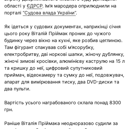
області у
ЄДРСР
. Ім’я мародера оприлюднили на
порталі
“Судова влада України”
.
Як ідеться у судових документах, наприкінці січня
цього року Віталій Пріймак проник до чужого
будинку через вікно на кухні, яке розбив цеглиною.
Там фігурант спакував собі м’ясорубку,
електробритву, дві норкові шапки, жіночу дублянку,
жіночі зимові кросівки, алюмінієву каструлю на 15 л
та кришку до неї, цифровий супутниковий
приймач, відеокамеру та сумку до неї, подовжувач,
апарат для вимірювання тиску, два DVD-диски та
два пульти.
Вартість усього награбованого склала понад 8300
грн.
Раніше Віталія Пріймака неодноразово судили за