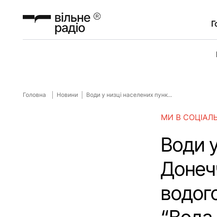
Г
Головна
Новини
Води у низці населених пунк...
МИ В СОЦІАЛ
Води у
Донеч
водого