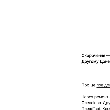
Скорочення — 
Другому Доне
Про це
повід
Через ремонтн
Олексієво-Друж
Плещіївці, Кле