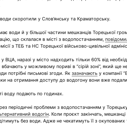
.
води скоротили у Слов’янську та Краматорську.
має води й у більшої частини мешканців Торецької гро
ацію, що склалася в місті з водопостачанням,
повідоми
омісії з ТЕБ та НС Торецької військово-цивільної адмініс
 у ВЦА, наразі у місто надходить тільки 60% від необхі
 вбачають у можливому пориві в “сірій зоні”, який ще н
уди потрібні письмові згоди. Як
зазначають
у компанії “
явки на отримання доступу до водогону вони вже подал
сті воду подають по годинах.
рез періодичні проблеми з водопостачанням у Торецьк
ьтернативний водогін
. Коли проєкт закінчать, мешканці
дітимуть без води. Адже не чекатимуть її з окупованих 