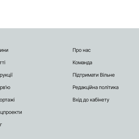
ини
Про нас
тті
Команда
рукції
Підтримати Вільне
ерв’ю
Редакційна політика
ортажі
Вхід до кабінету
цпроекти
г