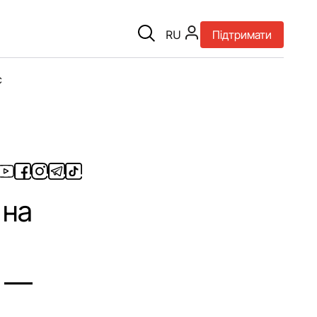
RU
Підтримати
є
 на
, —