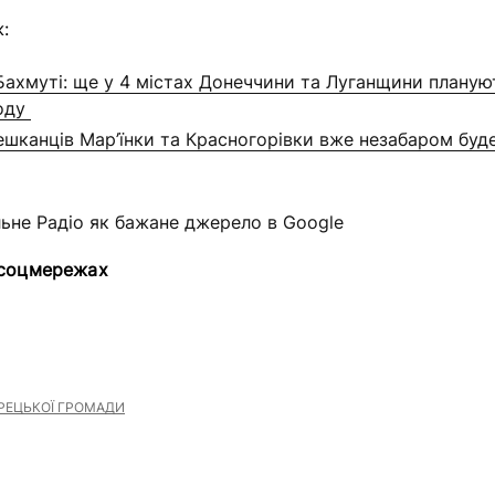
:
Бахмуті: ще у 4 містах Донеччини та Луганщини планую
воду
ешканців Мар’їнки та Красногорівки вже незабаром буде
льне Радіо як бажане джерело в Google
 соцмережах
РЕЦЬКОЇ ГРОМАДИ