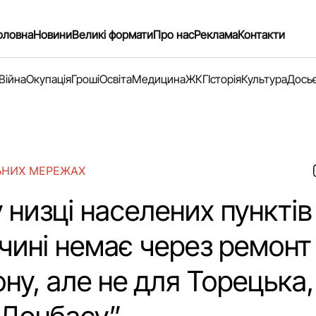
оловна
Новини
Великі формати
Про нас
Реклама
Контакти
Війна
Окупація
Гроші
Освіта
Медицина
ЖКГ
Історія
Культура
Дось
ЬНИХ МЕРЕЖАХ
 низці населених пунктів
чині немає через ремонт
ну, але не для Торецька