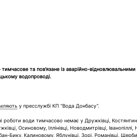
тимчасове та пов’язане із аварійно-відновлювальними
цькому водопроводі.
омляють
у пресслужбі КП “Вода Донбасу”.
і роботи води тимчасово немає у Дружківці, Костянтині
ківці, Осиновому, Іллінівці, Новодмитрівці, Іванопіллі, 
бан-Бику, Калиновому, Яблунівці, Зорі, Романівці, Щерби