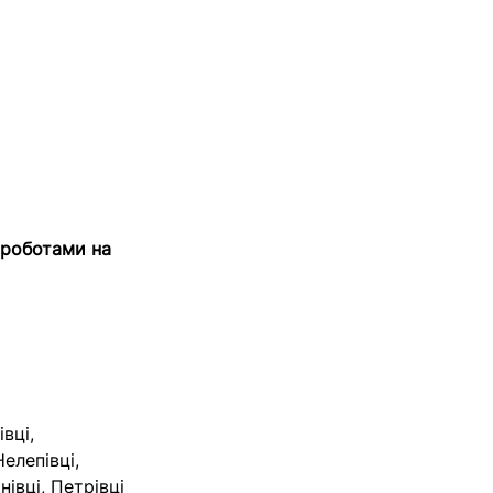
 роботами на
вці,
Нелепівці,
нівці, Петрівці