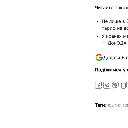
Читайте також
Не лише в 
тариф на 
У кранах м
— ДонОДА
Додати Ві
Поділитися у
Теги:
НОВИНИ ТО