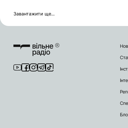
Завантажити ще...
Нов
Ста
Інст
Інт
Реп
Спе
Бло