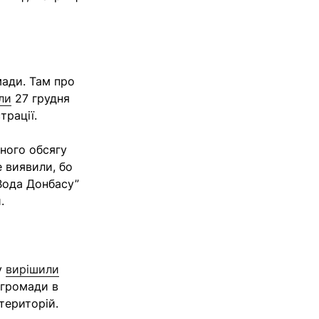
мади. Там про
ли
27 грудня
трації.
дного обсягу
е виявили, бо
Вода Донбасу”
и.
у
вирішили
 громади в
територій.