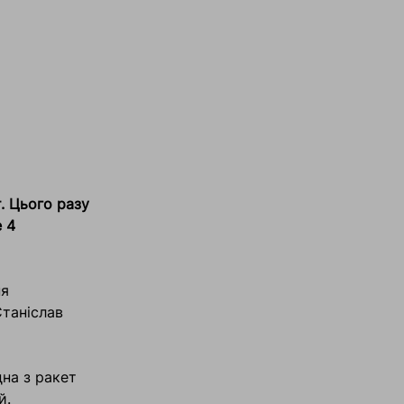
. Цього разу
 4
ня
таніслав
дна з ракет
й.