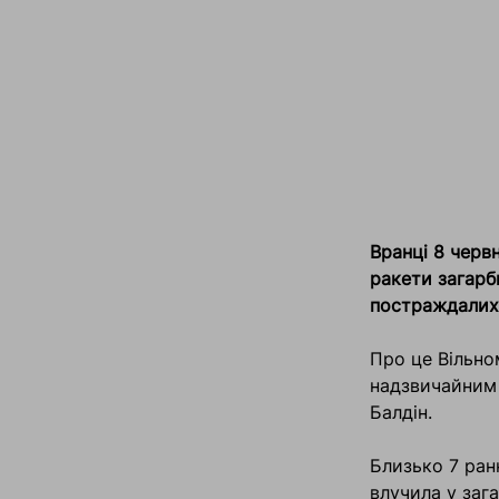
Вранці 8 черв
ракети загарб
постраждалих 
Про це Вільно
надзвичайним
Балдін.
Близько 7 ран
влучила у заг