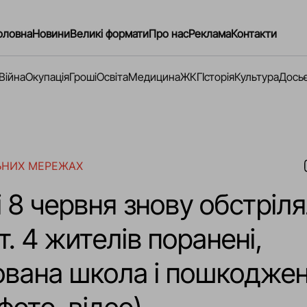
оловна
Новини
Великі формати
Про нас
Реклама
Контакти
Війна
Окупація
Гроші
Освіта
Медицина
ЖКГ
Історія
Культура
Дось
ЬНИХ МЕРЕЖАХ
 8 червня знову обстріл
. 4 жителів поранені,
ована школа і пошкодже