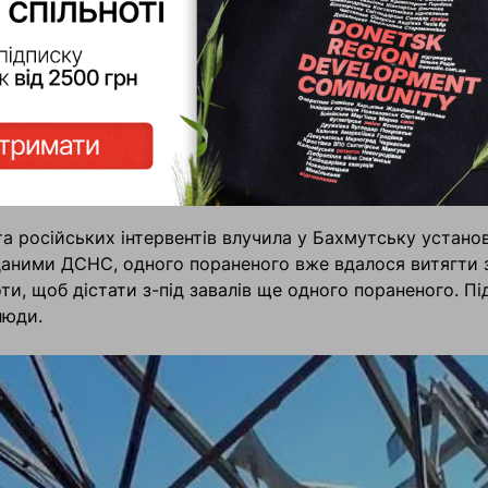
имали поранення, не працівники школи, вони проходили
а російських інтервентів влучила у Бахмутську устано
даними ДСНС, одного пораненого вже вдалося витягти з-
ти, щоб дістати з-під завалів ще одного пораненого. П
люди.