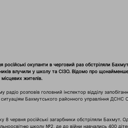
ня російські окупанти в черговий раз обстріляли Бахмут
ників влучили у школу та СІЗО. Відомо про щонайменше
місцевих жителів.
му радіо розповів головний інспектор відділу запобіган
 ситуаціям Бахмутського районного управління ДСНС С
ку 8 червня російські загарбники обстріляли Бахмут. О
альноосвітню школу №2, де до війни навчались 400 діте