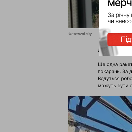
Фото:svoi.city
Люди, які отр
Ще одна ракет
покарань. За 
Ведуться робо
можуть бути 