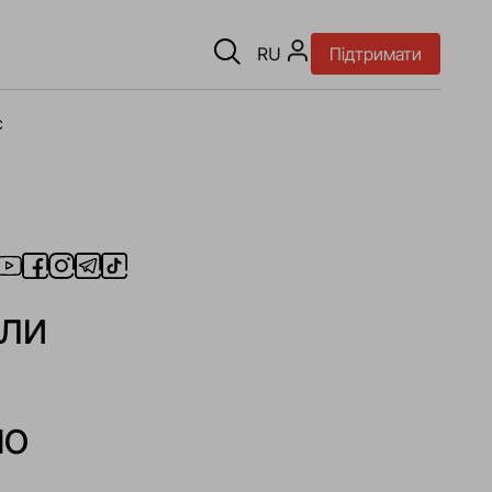
RU
Підтримати
є
яли
но