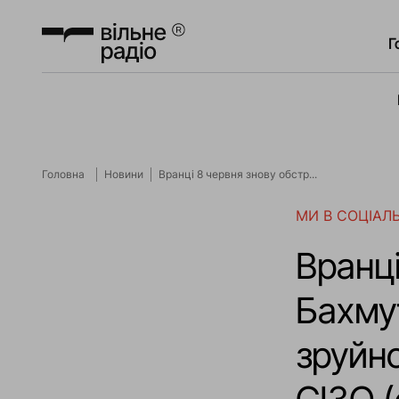
Г
Головна
Новини
Вранці 8 червня знову обстр...
МИ В СОЦІАЛ
Вранці
Бахмут
зруйн