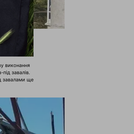
 повз.
ву виконання
під завалів.
ід завалами ще