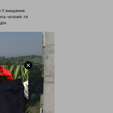
 її знищення.
сь чоловік та
дін.