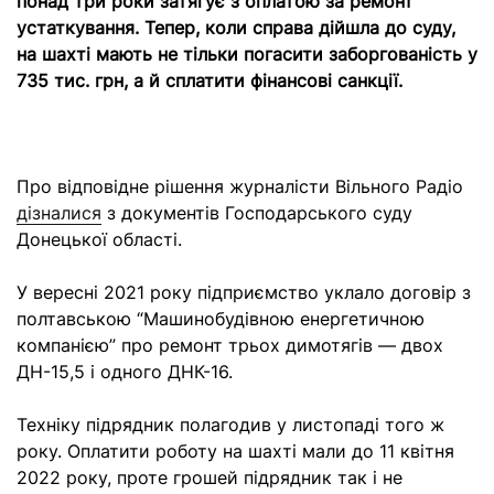
понад три роки затягує з оплатою за ремонт
устаткування. Тепер, коли справа дійшла до суду,
на шахті мають не тільки погасити заборгованість у
735 тис. грн, а й сплатити фінансові санкції.
Про відповідне рішення журналісти Вільного Радіо
дізналися
з документів Господарського суду
Донецької області.
У вересні 2021 року підприємство уклало договір з
полтавською “Машинобудівною енергетичною
компанією” про ремонт трьох димотягів — двох
ДН-15,5 і одного ДНК-16.
Техніку підрядник полагодив у листопаді того ж
року. Оплатити роботу на шахті мали до 11 квітня
2022 року, проте грошей підрядник так і не