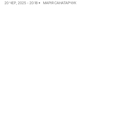
20 ЧЕР, 2025 - 20:18
МАРІЯ САНАТАРЧУК
Досьє
Репортажі
Блог
Проєкти
Команда
Реклама
Редакційна політика