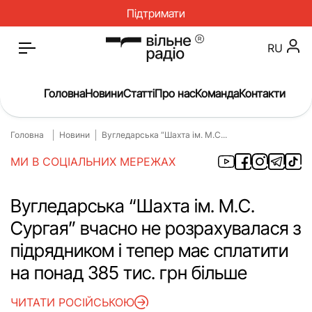
Підтримати
RU
Головна
Новини
Статті
Про нас
Команда
Контакти
Головна
Новини
Вугледарська “Шахта ім. М.С...
Головна
Новини
МИ В СОЦІАЛЬНИХ МЕРЕЖАХ
Статті
Окупація
Про нас
Війна
Вугледарська “Шахта ім. М.С.
Сургая” вчасно не розрахувалася з
Гроші
Освіта
підрядником і тепер має сплатити
Інструкції
Медицина
на понад 385 тис. грн більше
ЖКГ
Історія
ЧИТАТИ РОСІЙСЬКОЮ
Культура
Інтерв’ю