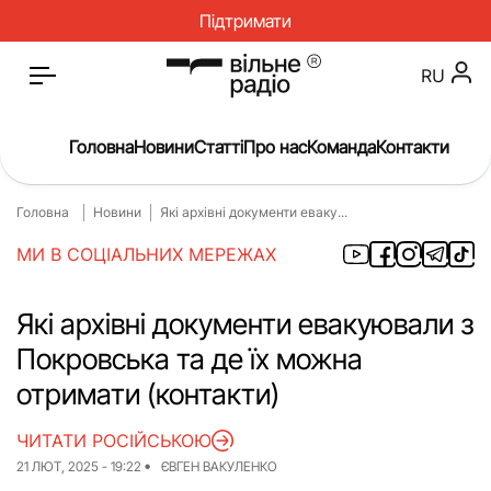
Підтримати
RU
Головна
Новини
Статті
Про нас
Команда
Контакти
Головна
Новини
Які архівні документи еваку...
Головна
Новини
МИ В СОЦІАЛЬНИХ МЕРЕЖАХ
Статті
Окупація
Про нас
Війна
Які архівні документи евакуювали з
Покровська та де їх можна
Гроші
Освіта
отримати (контакти)
Інструкції
Медицина
ЧИТАТИ РОСІЙСЬКОЮ
ЖКГ
Історія
21 ЛЮТ, 2025 - 19:22
ЄВГЕН ВАКУЛЕНКО
Культура
Інтерв’ю