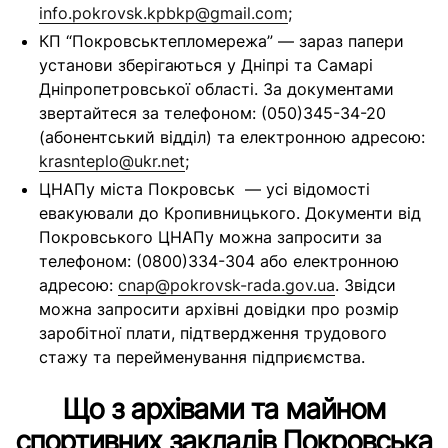
info.pokrovsk.kpbkp@gmail.com
;
КП “Покровськтепломережа” — зараз папери
установи зберігаються у Дніпрі та Самарі
Дніпропетровської області. За документами
звертайтеся за телефоном: (050)345-34-20
(абонентський відділ) та електронною адресою:
krasnteplo@ukr.net
;
ЦНАПу міста Покровськ — усі відомості
евакуювали до Кропивницького. Документи від
Покровського ЦНАПу можна запросити за
телефоном: (0800)334-304 або електронною
адресою:
cnap@pokrovsk-rada.gov.ua
. Звідси
можна запросити архівні довідки про розмір
заробітної плати, підтвердження трудового
стажу та перейменування підприємства.
Що з архівами та майном
спортивних закладів Покровська