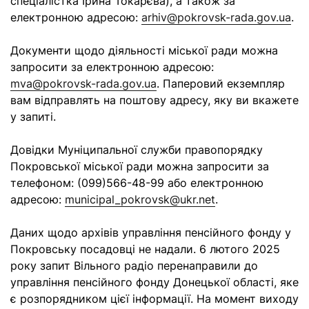
спеціалістка Ірина Токарєва), а також за
електронною адресою:
arhiv@pokrovsk-rada.gov.ua
.
Документи щодо діяльності міської ради можна
запросити за електронною адресою:
mva@pokrovsk-rada.gov.ua
. Паперовий екземпляр
вам відправлять на поштову адресу, яку ви вкажете
у запиті.
Довідки Муніципальної служби правопорядку
Покровської міської ради можна запросити за
телефоном: (099)566-48-99 або електронною
адресою:
municipal_pokrovsk@ukr.net
.
Даних щодо архівів управління пенсійного фонду у
Покровську посадовці не надали. 6 лютого 2025
року запит Вільного радіо перенаправили до
управління пенсійного фонду Донецької області, яке
є розпорядником цієї інформації. На момент виходу