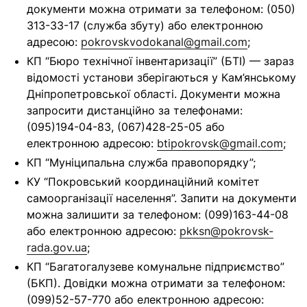
документи можна отримати за телефоном: (050)
313-33-17 (служба збуту) або електронною
адресою:
pokrovskvodokanal@gmail.com
;
КП “Бюро технічної інвентаризації” (БТІ) — зараз
відомості установи зберігаються у Кам’янському
Дніпропетровської області. Документи можна
запросити дистанційно за телефонами:
(095)194-04-83, (067)428-25-05 або
електронною адресою:
btipokrovsk@gmail.com
;
КП “Муніципальна служба правопорядку”;
КУ “Покровський координаційний комітет
самоорганізації населення”. Запити на документи
можна залишити за телефоном: (099)163-44-08
або електронною адресою:
pkksn@pokrovsk-
rada.gov.ua
;
КП “Багатогалузеве комунальне підприємство”
(БКП). Довідки можна отримати за телефоном:
(099)52-57-770 або електронною адресою: