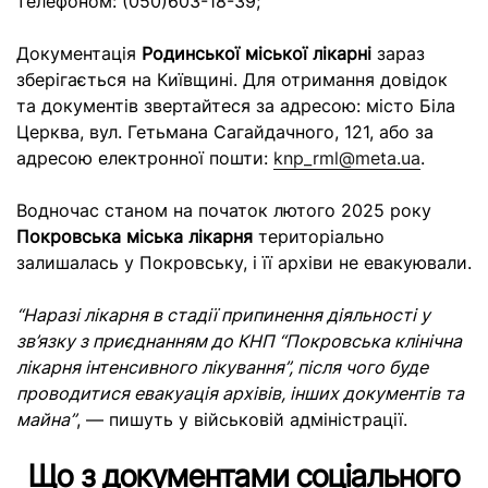
телефоном: (050)603-18-39;
Документація
Родинської міської лікарні
зараз
зберігається на Київщині. Для отримання довідок
та документів звертайтеся за адресою: місто Біла
Церква, вул. Гетьмана Сагайдачного, 121, або за
адресою електронної пошти:
knp_rml@meta.ua
.
Водночас станом на початок лютого 2025 року
Покровська міська лікарня
територіально
залишалась у Покровську, і її архіви не евакуювали.
“Наразі лікарня в стадії припинення діяльності у
зв’язку з приєднанням до КНП “Покровська клінічна
лікарня інтенсивного лікування”, після чого буде
проводитися евакуація архівів, інших документів та
майна”
, — пишуть у військовій адміністрації.
Що з документами соціального