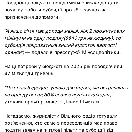
Посадовці
обіцяють
повідомити ближче до дати
початку роботи субсидії про збір заявок на
призначення допомоги.
“А якщо сім’я має доходи менші, ніж 2 прожиткових
мінімуми на одну людину(5840 грн на людину), то
субсидія покриватиме вищий відсоток вартості
оренди”,
— додали в пресслужбі Мінсоцполітики.
На ці потреби у бюджеті на 2025 рік передбачили
42 мільярди гривень.
“Ця опція буде доступною для родин, які витрачають
на оренду понад
30%
своїх сукупних доходів”,
—
уточнив премʼєр-міністр Денис Шмигаль.
Нагадаємо, журналісти Вільного радіо готували
роз’яснення, хто саме з переселенців має право
подати заяву на житлові пільги та субсидії
від