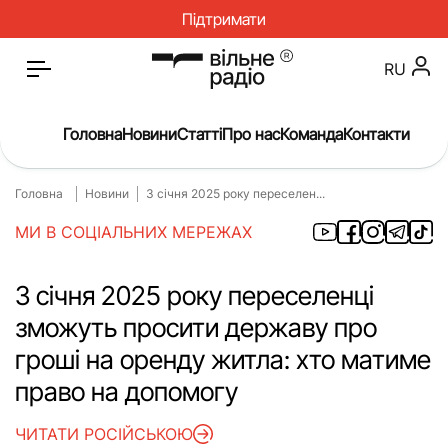
Підтримати
RU
Головна
Новини
Статті
Про нас
Команда
Контакти
Головна
Новини
З січня 2025 року переселен...
Головна
Новини
МИ В СОЦІАЛЬНИХ МЕРЕЖАХ
Статті
Окупація
Про нас
Війна
З січня 2025 року переселенці
зможуть просити державу про
Гроші
Освіта
гроші на оренду житла: хто матиме
Інструкції
Медицина
право на допомогу
ЖКГ
Історія
ЧИТАТИ РОСІЙСЬКОЮ
Культура
Інтерв’ю