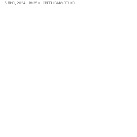
5 ЛИС, 2024 - 18:35
ЄВГЕН ВАКУЛЕНКО
Досьє
Репортажі
Блог
Проєкти
Команда
Реклама
Редакційна політика