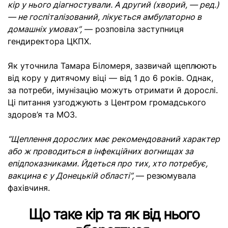
кір у нього діагностували. А другий (хворий, — ред.)
— не госпіталізований, лікується амбулаторно в
домашніх умовах”,
— розповіла заступниця
гендиректора ЦКПХ.
Як уточнила Тамара Біломеря, зазвичай щеплюють
від кору у дитячому віці — від 1 до 6 років. Однак,
за потреби, імунізацію можуть отримати й дорослі.
Ці питання узгоджують з Центром громадського
здоров’я та МОЗ.
“Щеплення дорослих має рекомендований характер
або ж проводиться в інфекційних вогнищах за
епідпоказниками. Йдеться про тих, хто потребує,
вакцина є у Донецькій області”,
— резюмувала
фахівчиня.
Що таке кір та як від нього