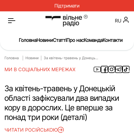
Підтримати
RU
Головна
Новини
Статті
Про нас
Команда
Контакти
Головна
Новини
За квітень-травень у Донець...
Головна
Новини
МИ В СОЦІАЛЬНИХ МЕРЕЖАХ
Статті
Окупація
Про нас
Війна
За квітень-травень у Донецькій
області зафіксували два випадки
Гроші
Освіта
кору в дорослих. Це вперше за
Інструкції
Медицина
понад три роки (деталі)
ЖКГ
Історія
ЧИТАТИ РОСІЙСЬКОЮ
Культура
Інтерв’ю