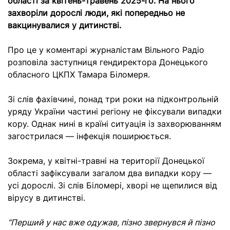
області за квітень-травень 2025-го. На нього
захворіли дорослі люди, які попередньо не
вакцинувалися у дитинстві.
Про це у коментарі журналістам Вільного Радіо
розповіла заступниця гендиректора Донецького
обласного ЦКПХ Тамара Біломеря.
Зі слів фахівчині, понад три роки на підконтрольній
уряду України частині регіону не фіксували випадки
кору. Однак нині в країні ситуація із захворюванням
загострилася — інфекція поширюється.
Зокрема, у квітні-травні на території Донецької
області зафіксували загалом два випадки кору —
усі дорослі. Зі слів Біломері, хворі не щепилися від
вірусу в дитинстві.
“Перший у нас вже одужав, пізно звернувся й пізно