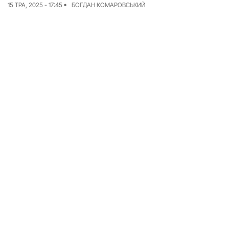
15 ТРА, 2025 - 17:45
БОГДАН КОМАРОВСЬКИЙ
Досьє
Репортажі
Блог
Проєкти
Команда
Реклама
Редакційна політика