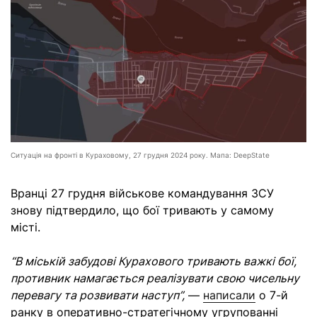
Ситуація на фронті в Кураховому, 27 грудня 2024 року. Мапа: DeepState
Вранці 27 грудня військове командування ЗСУ
знову підтвердило, що бої тривають у самому
місті.
“В міській забудові Курахового тривають важкі бої,
противник намагається реалізувати свою чисельну
перевагу та розвивати наступ”,
—
написали
о 7-й
ранку в оперативно-стратегічному угрупованні