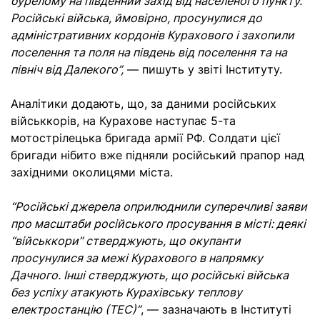
бурелому на південний захід від населеного пункту.
Російські війська, ймовірно, просунулися до
адміністративних кордонів Курахового і захопили
поселення та поля на південь від поселення та на
північ від Далекого”,
— пишуть у звіті Інституту.
Аналітики додають, що, за даними російських
військкорів, на Курахове наступає 5-та
мотострілецька бригада армії РФ. Солдати цієї
бригади нібито вже підняли російський прапор над
західними околицями міста.
“Російські джерела оприлюднили суперечливі заяви
про масштаби російського просування в місті: деякі
“військкори” стверджують, що окупанти
просунулися за межі Курахового в напрямку
Дачного. Інші стверджують, що російські війська
без успіху атакують Курахівську теплову
електростанцію (ТЕС)”
, — зазначають в Інституті