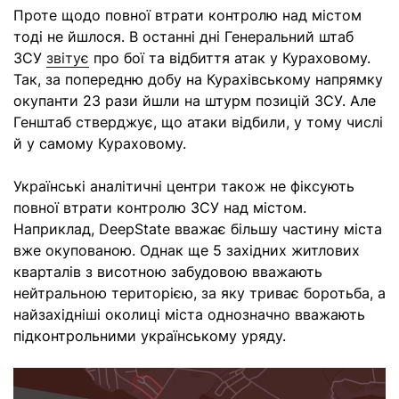
Проте щодо повної втрати контролю над містом
тоді не йшлося. В останні дні Генеральний штаб
ЗСУ
звітує
про бої та відбиття атак у Кураховому.
Так, за попередню добу на Курахівському напрямку
окупанти 23 рази йшли на штурм позицій ЗСУ. Але
Генштаб стверджує, що атаки відбили, у тому числі
й у самому Кураховому.
Українські аналітичні центри також не фіксують
повної втрати контролю ЗСУ над містом.
Наприклад, DeepState вважає більшу частину міста
вже окупованою. Однак ще 5 західних житлових
кварталів з висотною забудовою вважають
нейтральною територією, за яку триває боротьба, а
найзахідніші околиці міста однозначно вважають
підконтрольними українському уряду.