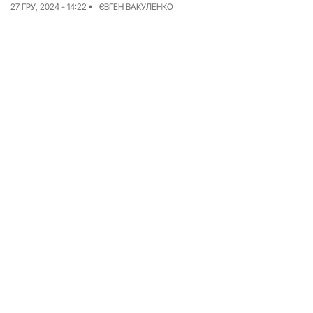
27 ГРУ, 2024 - 14:22
ЄВГЕН ВАКУЛЕНКО
Досьє
Репортажі
Блог
Проєкти
Команда
Реклама
Редакційна політика