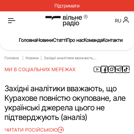
Підтримати
RU
Головна
Новини
Статті
Про нас
Команда
Контакти
Головна
Новини
Західні аналітики вважають,...
Головна
Новини
МИ В СОЦІАЛЬНИХ МЕРЕЖАХ
Статті
Окупація
Про нас
Війна
Західні аналітики вважають, що
Курахове повністю окуповане, але
Гроші
Освіта
українські джерела цього не
Інструкції
Медицина
підтверджують (аналіз)
ЖКГ
Історія
ЧИТАТИ РОСІЙСЬКОЮ
Культура
Інтерв’ю