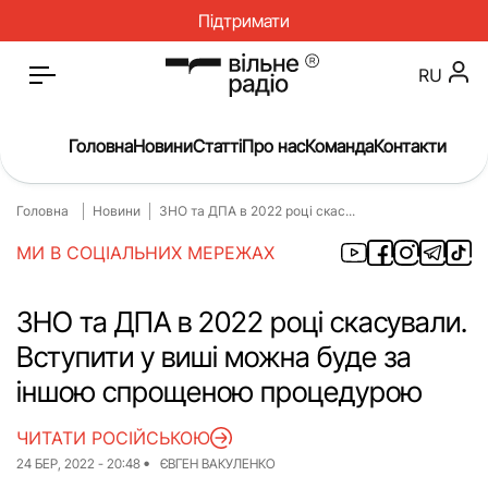
Підтримати
RU
Головна
Новини
Статті
Про нас
Команда
Контакти
Головна
Новини
ЗНО та ДПА в 2022 році скас...
Головна
Новини
МИ В СОЦІАЛЬНИХ МЕРЕЖАХ
Статті
Окупація
Про нас
Війна
ЗНО та ДПА в 2022 році скасували.
Вступити у виші можна буде за
Гроші
Освіта
іншою спрощеною процедурою
Інструкції
Медицина
ЧИТАТИ РОСІЙСЬКОЮ
ЖКГ
Історія
24 БЕР, 2022 - 20:48
ЄВГЕН ВАКУЛЕНКО
Культура
Інтерв’ю