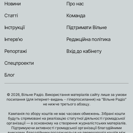
Новини
Про нас
Статті
Команда
Інструкції
Підтримати Вільне
Інтерв’ю
Редакційна політика
Репортажі
Вхід до кабінету
Спецпроекти
Блог
© 2026, Вільне Радіо. Використання матеріалів сайту лише за умови
посилання (для інтернет-видань - гіперпосилання) на "Вільне Радіо"
не нижче третього абзацу.
Кампанія по збору коштів не має часових обмежень. Зібрані кошти
будуть спрямовані на реалізацію статутної діяльності громадської
організації — в основному на створення журналістських матеріалів.
Підтримуючи активності громадської організації благодійними
внесками, благодійники погоджуються на перерозподіл коштів між