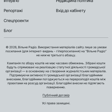
Інтерв’ю
Редакційна політика
Репортажі
Вхід до кабінету
Спецпроекти
Блог
© 2026, Вільне Радіо. Використання матеріалів сайту лише за умови
посилання (для інтернет-видань - гіперпосилання) на "Вільне Радіо"
не нижче третього абзацу.
Кампанія по збору коштів не має часових обмежень. Зібрані кошти
будуть спрямовані на реалізацію статутної діяльності громадської
організації — в основному на створення журналістських матеріалів.
Підтримуючи активності громадської організації благодійними
внесками, благодійники погоджуються на перерозподіл коштів між
проєктами на розсуд організації. Благодійні внески не підлягають
поверненню.
Публічний договір
Усі права захищені.