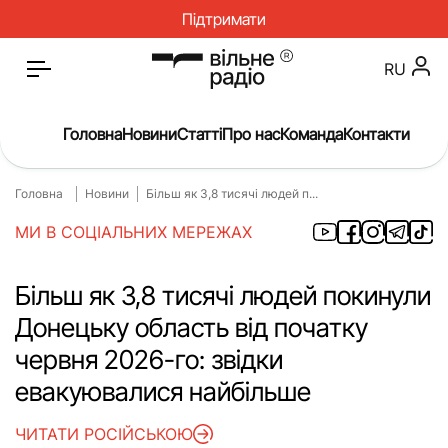
Підтримати
RU
Головна
Новини
Статті
Про нас
Команда
Контакти
Головна
Новини
Більш як 3,8 тисячі людей п...
Головна
Новини
МИ В СОЦІАЛЬНИХ МЕРЕЖАХ
Статті
Окупація
Про нас
Війна
Більш як 3,8 тисячі людей покинули
Донецьку область від початку
Гроші
Освіта
червня 2026-го: звідки
Інструкції
Медицина
евакуювалися найбільше
ЖКГ
Історія
ЧИТАТИ РОСІЙСЬКОЮ
Культура
Інтерв’ю