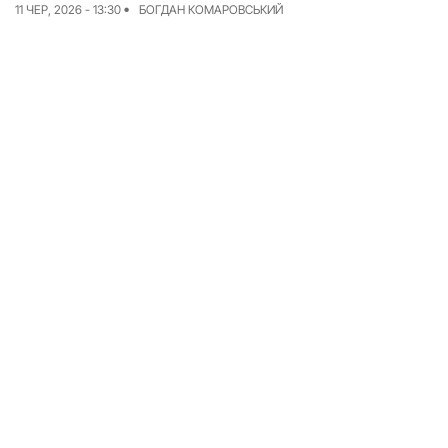
11 ЧЕР, 2026 - 13:30
БОГДАН КОМАРОВСЬКИЙ
Досьє
Репортажі
Блог
Проєкти
Команда
Реклама
Редакційна політика