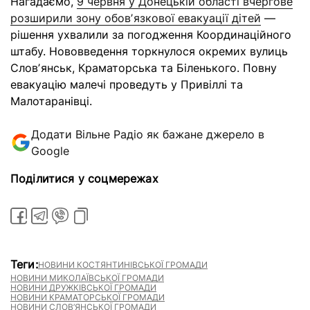
Нагадаємо,
9 червня у Донецькій області вчергове
розширили зону обовʼязкової евакуації дітей
—
рішення ухвалили за погодження Координаційного
штабу. Нововведення торкнулося окремих вулиць
Словʼянськ, Краматорська та Біленького. Повну
евакуацію малечі проведуть у Привіллі та
Малотаранівці.
Додати Вільне Радіо як бажане джерело в
Google
Поділитися у соцмережах
Теги:
НОВИНИ КОСТЯНТИНІВСЬКОЇ ГРОМАДИ
НОВИНИ МИКОЛАЇВСЬКОЇ ГРОМАДИ
НОВИНИ ДРУЖКІВСЬКОЇ ГРОМАДИ
НОВИНИ КРАМАТОРСЬКОЇ ГРОМАДИ
НОВИНИ СЛОВ’ЯНСЬКОЇ ГРОМАДИ