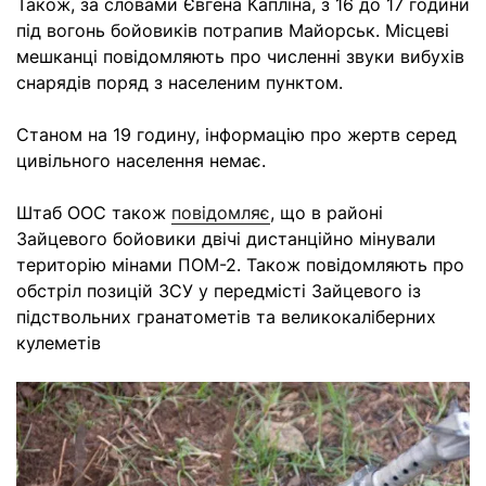
Також, за словами Євгена Капліна, з 16 до 17 години
під вогонь бойовиків потрапив Майорськ. Місцеві
мешканці повідомляють про численні звуки вибухів
снарядів поряд з населеним пунктом.
Станом на 19 годину, інформацію про жертв серед
цивільного населення немає.
Штаб ООС також
повідомляє
, що в районі
Зайцевого бойовики двічі дистанційно мінували
територію мінами ПОМ-2. Також повідомляють про
обстріл позицій ЗСУ у передмісті Зайцевого і
з
підствольних гранатометів та великокаліберних
кулеметів