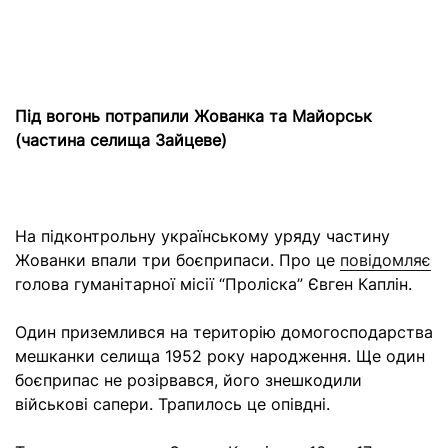
Під вогонь потрапили Жованка та Майорськ
(частина селища Зайцеве)
На підконтрольну українському уряду частину
Жованки впали три боєприпаси. Про це
повідомляє
голова гуманітарної місії “Проліска” Євген Каплін.
Один приземлився на територію домогосподарства
мешканки селища 1952 року народження. Ще один
боєприпас не розірвався, його знешкодили
військові сапери. Трапилось це опівдні.