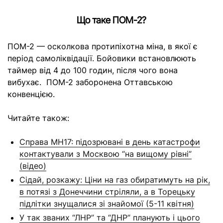
Що таке ПОМ-2?
ПОМ-2 — осколкова протипіхотна міна, в якої є
період самоліквідації. Бойовики встановлюють
таймер від 4 до 100 годин, після чого вона
вибухає. ПОМ-2 заборонена Оттавською
конвенцією.
Читайте також:
Справа МН17: підозрювані в день катастрофи
контактували з Москвою “на вищому рівні”
(відео)
Сідай, розкажу: Ціни на газ обиратимуть на рік,
в потязі з Донеччини стріляли, а в Торецьку
підлітки знущалися зі знайомої (5-11 квітня)
У так званих “ЛНР” та “ДНР” планують і цього