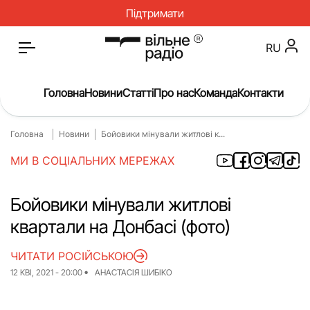
Підтримати
RU
Головна
Новини
Статті
Про нас
Команда
Контакти
Головна
Новини
Бойовики мінували житлові к...
Головна
Новини
МИ В СОЦІАЛЬНИХ МЕРЕЖАХ
Статті
Окупація
Про нас
Війна
Бойовики мінували житлові
квартали на Донбасі (фото)
Гроші
Освіта
Інструкції
Медицина
ЧИТАТИ РОСІЙСЬКОЮ
12 КВІ, 2021 - 20:00
АНАСТАСІЯ ШИБІКО
ЖКГ
Історія
Культура
Інтерв’ю