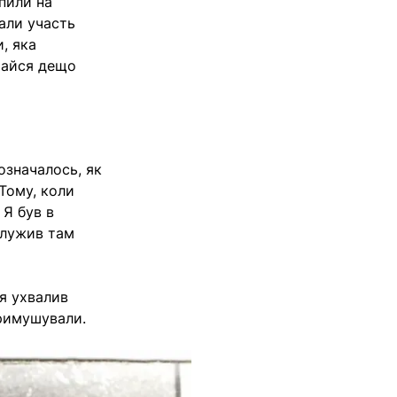
упили на
рали участь
и, яка
ймайся дещо
означалось, як
Тому, коли
 Я був в
ослужив там
 я ухвалив
примушували.