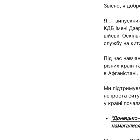
Звісно, я добр
Я ㅡ випускник
КДБ імені Дзе
військ. Оскіль
службу на кит
Під час навча
різних країн т
в Афганістані.
Ми підтримува
непроста ситу
у країні почал
“Донецько-
намагалися