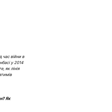
 час війни в
нбасі у 2014
, як лінія
атимів
ан? Як