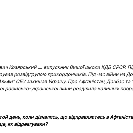
вич Козярський ㅡ випускник Вищої школи КДБ СРСР. Під
рував розвідгрупою прикордонників. Під час війни на До
“Альфи” СБУ захищав Україну. Про Афганістан, Донбас та те
ої російсько-української війни розділила колишніх побр
той день, коли дізнались, що відправляєтесь в Афганіст
це, як відреагували?