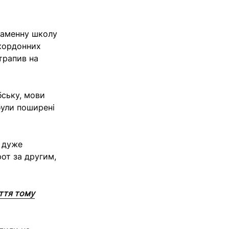
наменну школу
икордонних
отрапив на
бську, мови
 були поширені
і дуже
от за другим,
іття тому