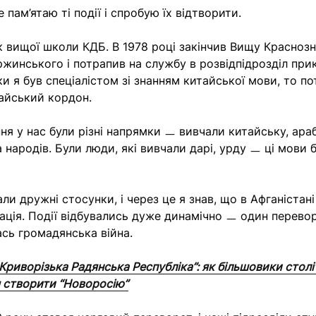
е пам’ятаю ті події і спробую їх відтворити.
 вищої школи КДБ. В 1978 році закінчив Вищу Красноз
ржинського і потрапив на службу в розвідпідрозділ пр
ки я був спеціалістом зі знанням китайської мови, то п
айський кордон.
ння у нас були різні напрямки ㅡ вивчали китайську, ара
а народів. Були люди, які вивчали дарі, урду ㅡ ці мови
ли дружні стосунки, і через це я знав, що в Афганістан
ація. Події відбувались дуже динамічно ㅡ один перевор
ась громадянська війна.
Криворізька Радянська Республіка”: як більшовики стол
 створити “Новоросію”