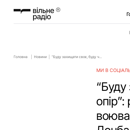
Г
Головна
Новини
“Буду захищати своє, буду ч...
МИ В СОЦІАЛ
“Буду 
опір”:
воював