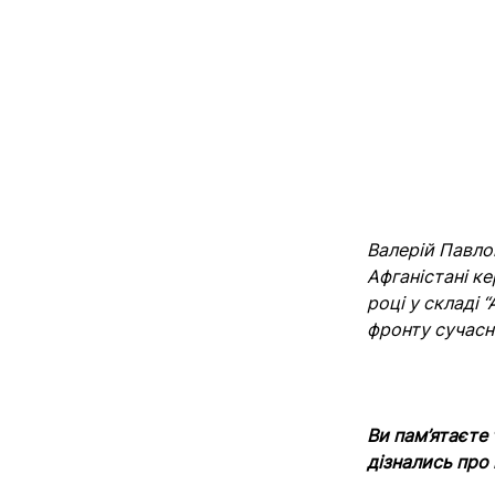
Валерій Павло
Афганістані ке
році у складі 
фронту сучасн
Ви пам’ятаєте 
дізнались про 