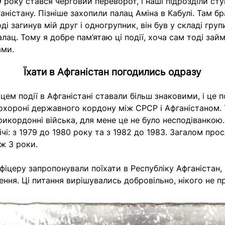
9 року стався черговий переворот, і наші підрозділи ст
аністану. Пізніше захопили палац Аміна в Кабулі. Там б
оді загинув мій друг і одногрупник, він був у складі груп
лац. Тому я добре пам’ятаю ці події, хоча сам тоді за
ами.
Їхати в Афганістан погодились одразу
ем події в Афганістані ставали більш знаковими, і це п
 охороні державного кордону між СРСР і Афганістаном. 
рикордонні війська, для мене це не було несподіванкою.
ічі: з 1979 до 1980 року та з 1982 до 1983. Загалом пр
іж 3 роки.
офіцеру запропонували поїхати в Республіку Афганістан,
ення. Ці питання вирішувались добровільно, нікого не 