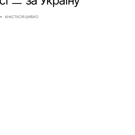
і ㅡ за Україну
АНАСТАСІЯ ШИБІКО