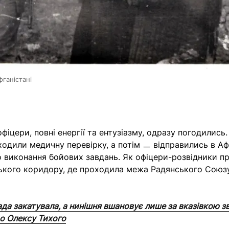
фганістані
фіцери, повні енергії та ентузіазму, одразу погодились
одили медичну перевірку, а потім ㅡ відправились в Афг
 виконання бойових завдань. Як офіцери-розвідники п
ького коридору, де проходила межа Радянського Союзу
да закатувала, а нинішня вшановує лише за вказівкою з
ро Олексу Тихого