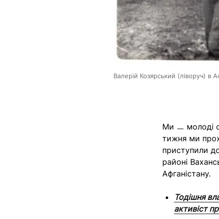
Валерій Козярський (ліворуч) в А
Ми ㅡ молоді о
тижня ми прох
приступили до
районі Ваханс
Афганістану.
Тодішня вла
активіст п