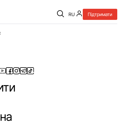
RU
Підтримати
є
ити
 на