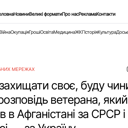
оловна
Новини
Великі формати
Про нас
Реклама
Контакти
Війна
Окупація
Гроші
Освіта
Медицина
ЖКГ
Історія
Культура
Дось
ЬНИХ МЕРЕЖАХ
захищати своє, буду чин
 розповідь ветерана, який
 в Афганістані за СРСР і