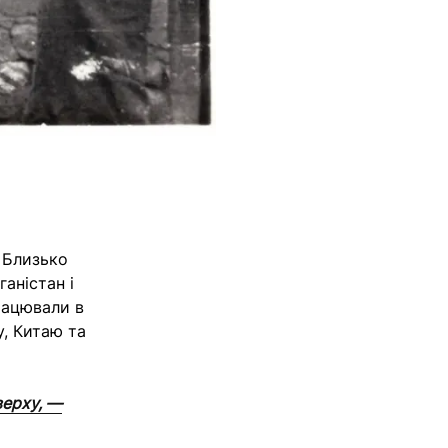
. Близько
аністан і
рацювали в
, Китаю та
верху, —