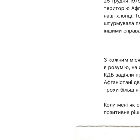
25 грудня 197
територію Афг
наші хлопці. Т
штурмувала па
іншими справ
З кожним місяц
я розумію, на
КДБ задіяли п
Афганістані дв
трохи більш н
Коли мені як 
позитивне ріш