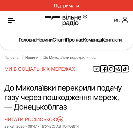
Підтримати
RU
Головна
Новини
Статті
Про нас
Команда
Контакти
Головна
Новини
До Миколаївки перекрили под...
Головна
Новини
МИ В СОЦІАЛЬНИХ МЕРЕЖАХ
Статті
Окупація
Про нас
Війна
До Миколаївки перекрили подачу
газу через пошкодження мереж,
Гроші
Освіта
— Донецькоблгаз
Інструкції
Медицина
ЧИТАТИ РОСІЙСЬКОЮ
ЖКГ
Історія
29 КВІ, 2026 - 08:47
В'ЯЧЕСЛАВ ПОПОВИЧ
Культура
Інтерв’ю