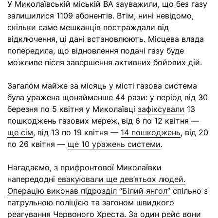
У Миколаївській міській ВА
зауважили
, що без газу
залишилися 1109 абонентів. Втім, нині невідомо,
скільки саме мешканців постраждали від
відключення, ці дані встановлюють. Місцева влада
попередила, що відновлення подачі газу буде
можливе після завершення активних бойових дій.
Загалом майже за місяць у місті газова система
була уражена щонайменше 44 рази: у період від 30
березня по 5 квітня у Миколаївці
зафіксували
13
пошкоджень газових мереж, від 6 по 12 квітня —
ще сім
, від 13 по 19 квітня —
14 пошкоджень
, від 20
по 26 квітня —
ще 10 уражень системи
.
Нагадаємо, з прифронтової Миколаївки
напередодні
евакуювали ще дев’ятьох людей.
Операцію виконав підрозділ “Білий янгол”
спільно з
патрульною поліцією та загоном швидкого
реагування Червоного Хреста. За один рейс вони