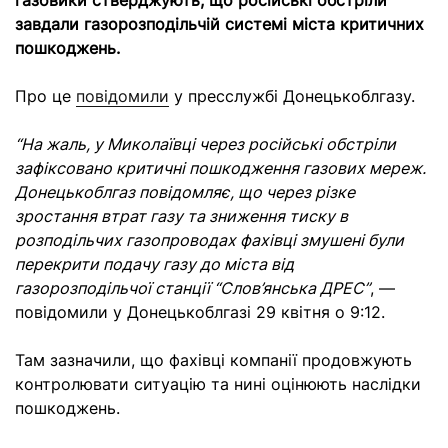
газовики стверджують, що російські обстріли
завдали газорозподільчій системі міста критичних
пошкоджень.
Про це
повідомили
у пресслужбі Донецькоблгазу.
“На жаль, у Миколаївці через російські обстріли
зафіксовано критичні пошкодження газових мереж.
Донецькоблгаз повідомляє, що через різке
зростання втрат газу та зниження тиску в
розподільчих газопроводах фахівці змушені були
перекрити подачу газу до міста від
газорозподільчої станції “Слов’янська ДРЕС”
, —
повідомили у Донецькоблгазі 29 квітня о 9:12.
Там зазначили, що фахівці компанії продовжують
контролювати ситуацію та нині оцінюють наслідки
пошкоджень.