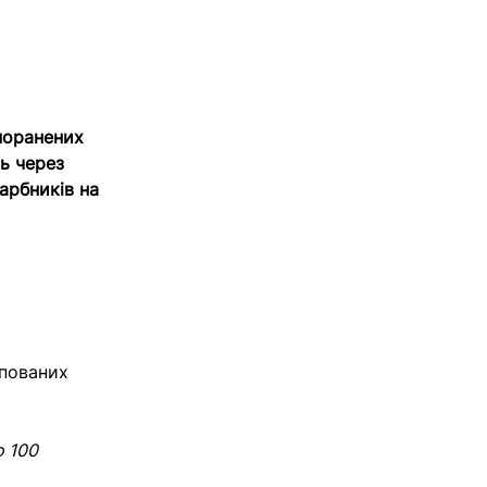
 поранених
ь через
арбників на
упованих
о 100