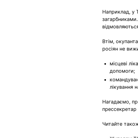
Наприклад, у Т
загарбниками.
відмовляютьс
Втім, окупант
росіян не виж
місцеві лік
допомоги;
командуван
лікування н
Нагадаємо, пр
прессекретар 
Читайте також