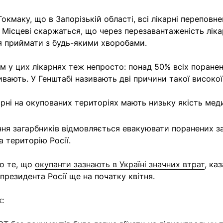
окмаку, що в Запорізькій області, всі лікарні переповн
 Місцеві скаржаться, що через перезавантаженість ліка
я приймати з будь-якими хворобами.
ам у цих лікарнях теж непросто: понад 50% всіх поранен
ивають. У Генштабі називають дві причини такої високої
арні на окупованих територіях мають низьку якість мед
ня загарбників відмовляється евакуювати поранених за
а територію Росії.
о те, що
окупанти зазнають в Україні значних втрат
, ка
президента Росії ще на початку квітня.
: