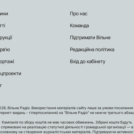
ини
Про нас
тті
Команда
рукції
Підтримати Вільне
ерв’ю
Редакційна політика
ортажі
Вхід до кабінету
цпроекти
г
026, Вільне Радіо. Використання матеріалів сайту лише за умови посилання 
нтернет-видань - гіперпосилання) на "Вільне Радіо" не нижче третього абзац
Кампанія по збору коштів не має часових обмежень. Зібрані кошти будуть
спрямовані на реалізацію статутної діяльності громадської організації — в
основному на створення журналістських матеріалів. Підтримуючи активност