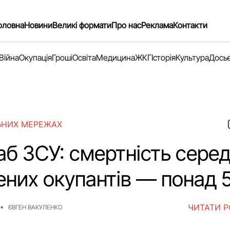
оловна
Новини
Великі формати
Про нас
Реклама
Контакти
Війна
Окупація
Гроші
Освіта
Медицина
ЖКГ
Історія
Культура
Дось
ЬНИХ МЕРЕЖАХ
аб ЗСУ: смертність сере
ених окупантів — понад 
ЧИТАТИ 
ЄВГЕН ВАКУЛЕНКО