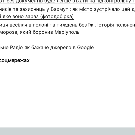
Т без документів буде легше в’їхати на підконтрольну 
иків та захисниць у Бахмуті: як місто зустрічало цей д
і яке воно зараз (фотодобірка)
ця весілля в полоні та тиждень без їжі. Історія полоне
рмороза, який боронив Маріуполь
льне Радіо як бажане джерело в Google
 соцмережах