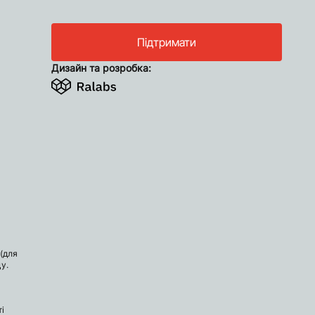
Підтримати
Дизайн та розробка:
(для
у.
і