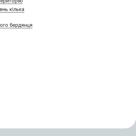
територію
ень кілька
ного бердянця