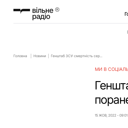
Г
Головна
Новини
Генштаб ЗСУ: смертність сер...
МИ В СОЦІАЛ
Геншт
поран
15 ЖОВ, 2022 - 09:01