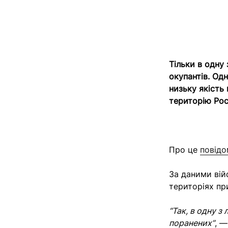
Тільки в одну
окупантів. Од
низьку якість
територію Росі
Про це
повідо
За даними вій
територіях пр
“Так, в одну з
поранених”
, —