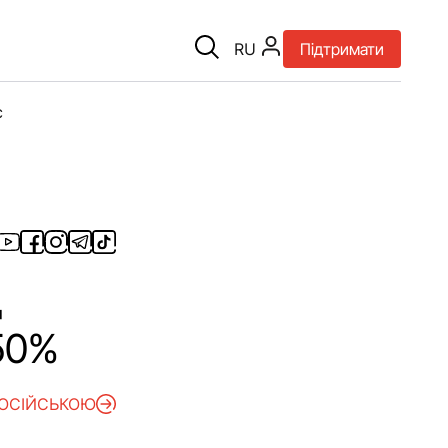
RU
Підтримати
є
д
50%
РОСІЙСЬКОЮ