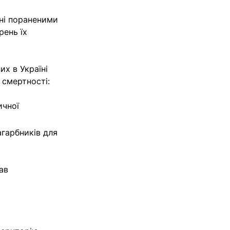
ені пораненими
рень їх
их в Україні
 смертності:
ичної
гарбників для
зав