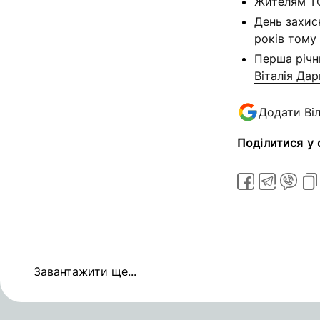
Жителям ТО
День захисн
років тому 
Перша річни
Віталія Да
Додати Ві
Поділитися у
Завантажити ще...