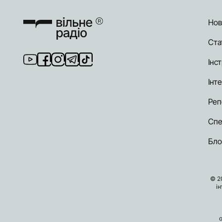
Нов
Ста
Інст
Інт
Реп
Спе
Бло
© 2
і