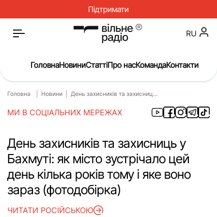
Підтримати
RU
Головна
Новини
Статті
Про нас
Команда
Контакти
Головна
Новини
День захисників та захисниц...
Головна
Новини
МИ В СОЦІАЛЬНИХ МЕРЕЖАХ
Статті
Окупація
Про нас
Війна
День захисників та захисниць у
Бахмуті: як місто зустрічало цей
Гроші
Освіта
день кілька років тому і яке воно
Інструкції
Медицина
зараз (фотодобірка)
ЖКГ
Історія
ЧИТАТИ РОСІЙСЬКОЮ
Культура
Інтерв’ю