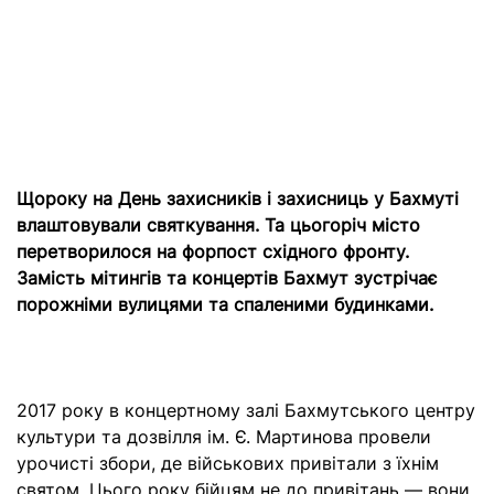
Щороку на День захисників і захисниць у Бахмуті
влаштовували святкування. Та цьогоріч місто
перетворилося на форпост східного фронту.
Замість мітингів та концертів Бахмут зустрічає
порожніми вулицями та спаленими будинками.
2017 року в концертному залі Бахмутського центру
культури та дозвілля ім. Є. Мартинова провели
урочисті збори, де військових привітали з їхнім
святом. Цього року бійцям не до привітань — вони