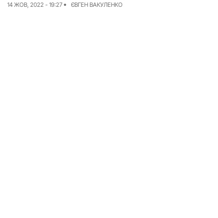
14 ЖОВ, 2022 - 19:27
ЄВГЕН ВАКУЛЕНКО
Досьє
Репортажі
Блог
Проєкти
Команда
Реклама
Редакційна політика