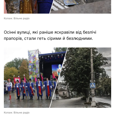
Колаж: Вільне радіо
Осінні вулиці, які раніше яскравіли від безлічі
прапорів, стали геть сірими й безлюдними.
Колаж: Вільне радіо