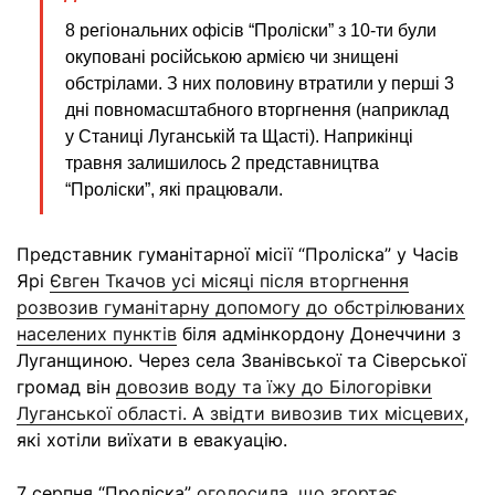
8 регіональних офісів “Проліски” з 10-ти були
окуповані російською армією чи знищені
обстрілами. З них половину втратили у перші 3
дні повномасштабного вторгнення (наприклад
у Станиці Луганській та Щасті). Наприкінці
травня залишилось 2 представництва
“Проліски”, які працювали.
Представник гуманітарної місії “Проліска” у Часів
Ярі
Євген Ткачов усі місяці після вторгнення
розвозив гуманітарну допомогу до обстрілюваних
населених пунктів
біля адмінкордону Донеччини з
Луганщиною. Через села Званівської та Сіверської
громад він
довозив воду та їжу до Білогорівки
Луганської області. А звідти вивозив тих місцевих
,
які хотіли виїхати в евакуацію.
7 серпня “Проліска”
оголосила, що згортає