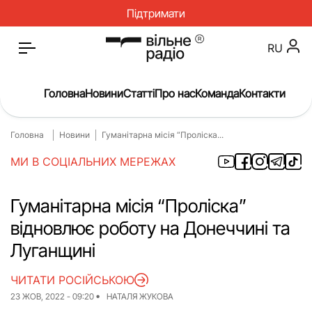
Підтримати
RU
Головна
Новини
Статті
Про нас
Команда
Контакти
Головна
Новини
Гуманітарна місія “Проліска...
Головна
Новини
МИ В СОЦІАЛЬНИХ МЕРЕЖАХ
Статті
Окупація
Про нас
Війна
Гуманітарна місія “Проліска”
відновлює роботу на Донеччині та
Гроші
Освіта
Луганщині
Інструкції
Медицина
ЧИТАТИ РОСІЙСЬКОЮ
ЖКГ
Історія
23 ЖОВ, 2022 - 09:20
НАТАЛЯ ЖУКОВА
Культура
Інтерв’ю