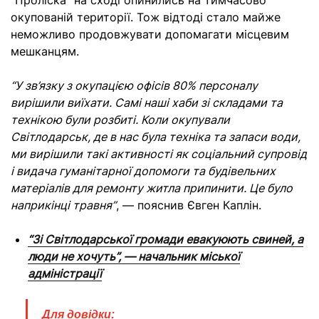
“Проліска” на сході опинились на тимчасово
окупованій території. Тож відтоді стало майже
неможливо продовжувати допомагати місцевим
мешканцям.
“У зв’язку з окупацією офісів 80% персоналу
вирішили виїхати. Самі наші хаби зі складами та
технікою були розбиті. Коли окупували
Світлодарськ, де в нас була техніка та запаси води,
ми вирішили такі активності як соціальний супровід
і видача гуманітарної допомоги та будівельних
матеріалів для ремонту житла припинити. Це було
наприкінці травня”
, — пояснив Євген Каплін.
“Зі Світлодарської громади евакуюють свиней, а
люди не хочуть”, — начальник міської
адміністрації
Для довідки: