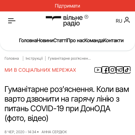
Підтримати
RU
Головна
Новини
Статті
Про нас
Команда
Контакти
Головна
Інструкції
Гуманітарне роз’яснен...
Головна
Новини
МИ В СОЦІАЛЬНИХ МЕРЕЖАХ
Статті
Окупація
Про нас
Війна
Гуманітарне роз’яснення. Коли вам
варто дзвонити на гарячу лінію з
Гроші
Освіта
питань COVID-19 при ДонОДА
Інструкції
Медицина
(фото, відео)
ЖКГ
Історія
8 ЧЕР, 2020 - 14:34
АННА СЕРДЮК
Культура
Інтерв’ю