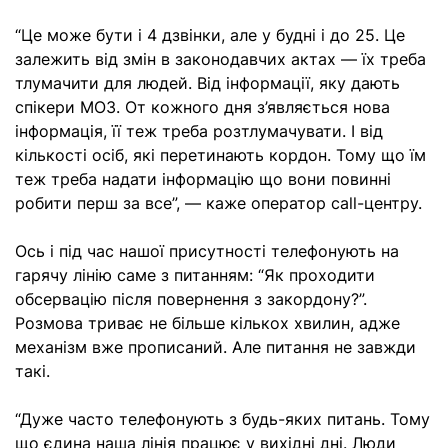
“Це може бути і 4 дзвінки, але у будні і до 25. Це
залежить від змін в законодавчих актах — їх треба
тлумачити для людей. Від інформації, яку дають
спікери МОЗ. От кожного дня з’являється нова
інформація, її теж треба розтлумачувати. І від
кількості осіб, які перетинають кордон. Тому що їм
теж треба надати інформацію що вони повинні
робити перш за все”, — каже оператор call-центру.
Ось і під час нашої присутності телефонують на
гарячу лінію саме з питанням: “Як проходити
обсервацію після повернення з закордону?”.
Розмова триває не більше кількох хвилин, адже
механізм вже прописаний. Але питання не завжди
такі.
“Дуже часто телефонують з будь-яких питань. Тому
що єдина наша лінія працює у вихідні дні. Люди