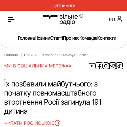
Підтримати
RU
Головна
Новини
Статті
Про нас
Команда
Контакти
Головна
Новини
Їх позбавили майбутнього: з...
Головна
Новини
МИ В СОЦІАЛЬНИХ МЕРЕЖАХ
Статті
Окупація
Про нас
Війна
Їх позбавили майбутнього: з
початку повномасштабного
Гроші
Освіта
вторгнення Росії загинула 191
Інструкції
Медицина
дитина
ЖКГ
Історія
ЧИТАТИ РОСІЙСЬКОЮ
Культура
Інтерв’ю