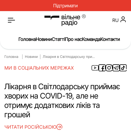
Підтримати
RU
Головна
Новини
Статті
Про нас
Команда
Контакти
Головна
Новини
Лікарня в Світлодарську при...
Головна
Новини
МИ В СОЦІАЛЬНИХ МЕРЕЖАХ
Статті
Окупація
Про нас
Війна
Лікарня в Світлодарську приймає
хворих на СOVID-19, але не
Гроші
Освіта
отримує додаткових ліків та
Інструкції
Медицина
грошей
ЖКГ
Історія
ЧИТАТИ РОСІЙСЬКОЮ
Культура
Інтерв’ю