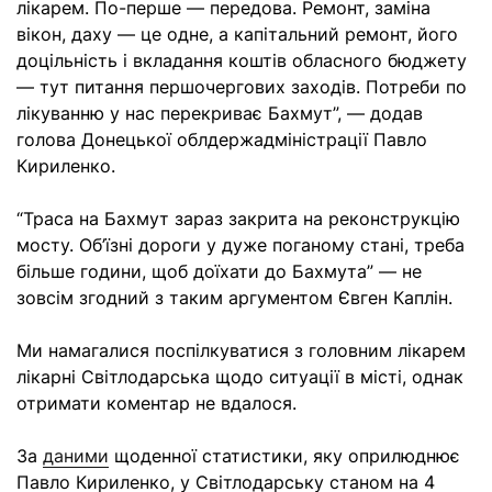
лікарем. По-перше — передова. Ремонт, заміна
вікон, даху — це одне, а капітальний ремонт, його
доцільність і вкладання коштів обласного бюджету
— тут питання першочергових заходів. Потреби по
лікуванню у нас перекриває Бахмут”, — додав
голова Донецької облдержадміністрації Павло
Кириленко.
“Траса на Бахмут зараз закрита на реконструкцію
мосту. Об’їзні дороги у дуже поганому стані, треба
більше години, щоб доїхати до Бахмута” — не
зовсім згодний з таким аргументом Євген Каплін.
Ми намагалися поспілкуватися з головним лікарем
лікарні Світлодарська щодо ситуації в місті, однак
отримати коментар не вдалося.
За
даними
щоденної статистики, яку оприлюднює
Павло Кириленко, у Світлодарську станом на 4