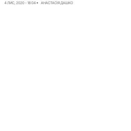
4 ЛИС, 2020 - 18:04
АНАСТАСІЯ ДАШКО
Досьє
Репортажі
Блог
Проєкти
Команда
Реклама
Редакційна політика