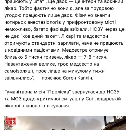
працюють у штаті, ще двоє — це інтерн та воєнний
лікар. Тобто фактично вони є, але за трудовою
угодою працюють лише двоє. Фізично знайти
чотирьох анестезіологів у прифронтовому місті
неможливо, багато фахівців виїхали. НСЗУ через це
не дає “ковідний пакет”. Лікарі та медсестри
отримують стандартні зарплати, наче не працюють
з ковідними пацієнтами. Медсестра отримує
близько 5 тисяч гривень, лікар — 7-8 тисяч.
Навантаження велике, троє медсестр на
самоізоляції, троє лише на минулому тижні
звільнились”, — пояснює Євген Каплін.
Гуманітарна місія “Проліска” звернулася до НСЗУ
та МОЗ щодо критичної ситуації у Світлодарській
лікарні планового лікування.