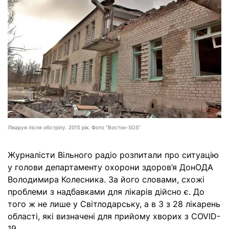
Лікарyя після обстрілу. 2015 рік. Фото “Восток-SОS”
Журналісти Вільного радіо розпитали про ситуацію
у голови департаменту охорони здоров’я ДонОДА
Володимира Колесника. За його словами, схожі
проблеми з надбавками для лікарів дійсно є. До
того ж не лише у Світлодарську, а в 3 з 28 лікарень
області, які визначені для прийому хворих з СOVID-
19.