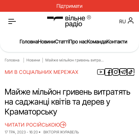
Підтримати
RU
Головна
Новини
Статті
Про нас
Команда
Контакти
Головна
Новини
Майже мільйон гривень витра...
Головна
Новини
МИ В СОЦІАЛЬНИХ МЕРЕЖАХ
Статті
Окупація
Про нас
Війна
Майже мільйон гривень витратять
на саджанці квітів та дерев у
Гроші
Освіта
Краматорську
Інструкції
Медицина
ЧИТАТИ РОСІЙСЬКОЮ
ЖКГ
Історія
17 ТРА, 2023 - 16:20
ВІКТОРІЯ ЖУРАВЕЛЬ
Культура
Інтерв’ю