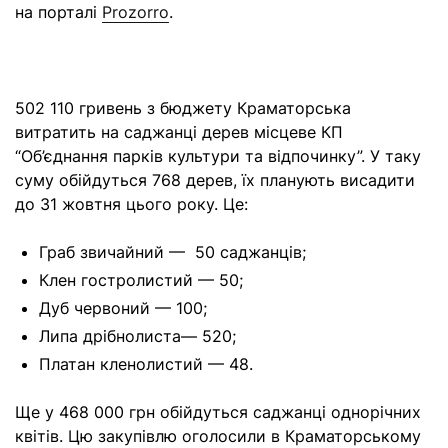
на порталі
Prozorro
.
502 110 гривень з бюджету Краматорська
витратить на саджанці дерев місцеве КП
“Об’єднання парків культури та відпочинку”. У таку
суму обійдуться 768 дерев, їх планують висадити
до 31 жовтня цього року. Це:
Граб звичайний — 50 саджанців;
Клен гостролистий — 50;
Дуб червоний — 100;
Липа дрібнолиста— 520;
Платан кленолистий — 48.
Ще у 468 000 грн обійдуться саджанці однорічних
квітів. Цю закупівлю оголосили в Краматорському