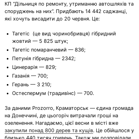
КП “Дільниця по ремонту, утриманню автошляхів та
споруджень на них”. Придбають 14 442 саджанці,
які хочуть висадити до 20 червня. Це:
Тагетіс (це вид чоринобривця) гібридний
жовтий — 5 825 штук;
Тагетіс помаранчевий — 836;
Петунія гібридна — 2342;
Цинерарія — 829;
Газанія — 700;
Герань — 3 210;
Остеспермум (традивінс) — 700.
За даними Prozorro, Краматорськ — єдина громада
на Донеччині, де цьогоріч витрачали гроші на
озеленення. Нагадаємо, цієї весни в місті вже
закупили понад 800 дерев та кущів
. Це обійшлося у
близько 440 тисяч гривень. Також ми розповідали