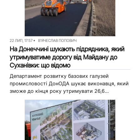
22 ЛИП, 17:57
В'ЯЧЕСЛАВ ПОПОВИЧ
На Донеччині шукають підрядника, який
утримуватиме дорогу від Майдану до
Суханівки: що відомо
Департамент розвитку базових галузей
промисловості ДонОДА шукає виконавця, який
зможе до кінця року утримувати 26,6
кілометра дороги від Майдану Черкаської
громади до Суханівки Слов’янської громади. За
ці роботи з обласного...