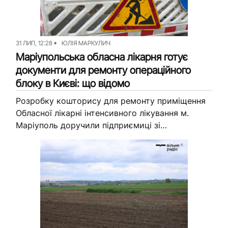
31 ЛИП, 12:28
ЮЛІЯ МАРКУЛИЧ
Маріупольська обласна лікарня готує
документи для ремонту операційного
блоку в Києві: що відомо
Розробку кошторису для ремонту приміщення
Обласної лікарні інтенсивного лікування м.
Маріуполь доручили підприємиці зі
Слов’янська. Частину приміщення у столиці,
яке орендує заклад, планують капітально
відремонтувати. На підготовку проєкту та
проходження...