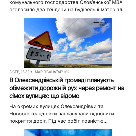
комунального господарства Слов’янської МВА
оголосило два тендери на будівельні матеріали.
За одним планують купити OSB-плити, за іншим
— тенти. Їх мають спрямувати на ліквідацію
наслідків...
3 СЕР, 12:32
МАРІЯ САНАТАРЧУК
В Олександрівській громаді планують
обмежити дорожній рух через ремонт на
сімох вулицях: що відомо
На окремих вулицях Олександрівки та
Новоолександрівки запланували відновити
покриття доріг. Під час робіт повністю
перекривати проїзд не планують, але можуть
дозволити рух лише однією смугою. Про це