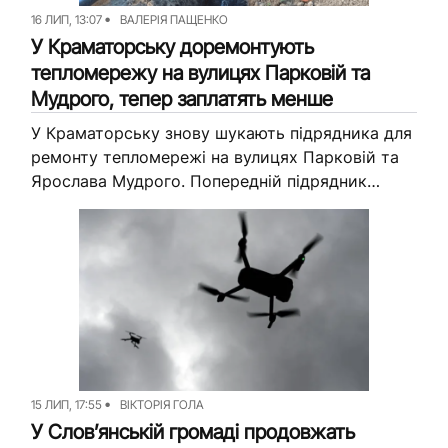
16 ЛИП, 13:07
ВАЛЕРІЯ ПАЩЕНКО
У Краматорську доремонтують
тепломережу на вулицях Парковій та
Мудрого, тепер заплатять менше
У Краматорську знову шукають підрядника для
ремонту тепломережі на вулицях Парковій та
Ярослава Мудрого. Попередній підрядник
виконав лише частину робіт, тому решту
обсягу винесли в нову закупівлю. На неї
планують...
15 ЛИП, 17:55
ВІКТОРІЯ ГОЛА
У Словʼянській громаді продовжать