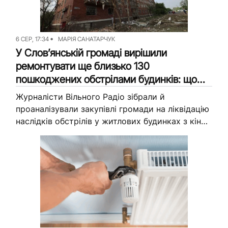
Досьє
Репортажі
Блог
Проєкти
6 СЕР, 17:34
МАРІЯ САНАТАРЧУК
У Словʼянській громаді вирішили
Команда
Реклама
ремонтувати ще близько 130
пошкоджених обстрілами будинків: що
Редакційна політика
відомо
Журналісти Вільного Радіо зібрали й
проаналізували закупівлі громади на ліквідацію
наслідків обстрілів у житлових будинках з кінця
червня 2026-го.