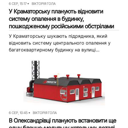
6 СЕР, 15:17
ВІКТОРІЯ ГОЛА
У Краматорську планують відновити
систему опалення в будинку,
пошкодженому російськими обстрілами
У Краматорську шукають підрядника, який
відновить систему центрального опалення у
багатоквартирному будинку на вулиці
Катеринича, 29. Обладнання зазнало
пошкоджень через російські обстріли, тож
ремонт планують провести в межах ліквідації
наслідків...
6 СЕР, 10:45
ВІКТОРІЯ ГОЛА
В Олександрівці планують встановити ще
одну блочно-модульну котельню: деталі