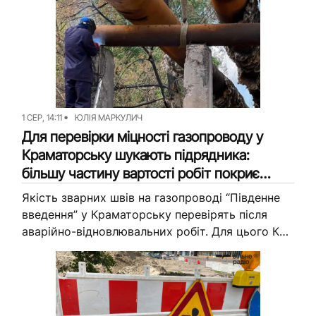
1 СЕР, 14:11
ЮЛІЯ МАРКУЛИЧ
Для перевірки міцності газопроводу у
Краматорську шукають підрядника:
більшу частину вартості робіт покриє
ЮНІСЕФ
Якість зварних швів на газопроводі “Південне
введення” у Краматорську перевірять після
аварійно-відновлювальних робіт. Для цього КП
“Міст” шукає підрядника, який проведе
радіографічний та механічний контроль
з’єднань. На закупівлю цих послуг...