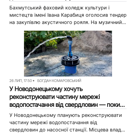
Бахмутський фаховий коледж культури і
мистецтв імені Івана Карабиця оголосив тендер
на закупівлю акустичного рояля. На музичний
інструмент готові витратити до 873,3 тисячі
гривень з місцевого бюджету. Про це
журналісти...
26 ЛИП, 17:50
БОГДАН КОМАРОВСЬКИЙ
У Новодонецькому хочуть
реконструювати частину мережі
водопостачання від свердловин — поки
готують проєкт за майже 2 млн грн
У Новодонецькому планують реконструювати
частину мережі водопостачання від
свердловин до насосної станції. Місцева влада