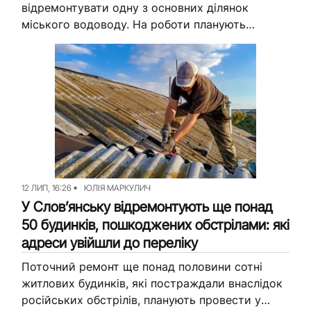
відремонтувати одну з основних ділянок
міського водоводу. На роботи планують
спрямувати майже 12 млн грн, які надасть
Дитячий фонд ООН (ЮНІСЕФ). За ці гроші
мають оновити...
12 ЛИП, 16:26
ЮЛІЯ МАРКУЛИЧ
У Слов’янську відремонтують ще понад
50 будинків, пошкоджених обстрілами: які
адреси увійшли до переліку
Поточний ремонт ще понад половини сотні
житлових будинків, які постраждали внаслідок
російських обстрілів, планують провести у