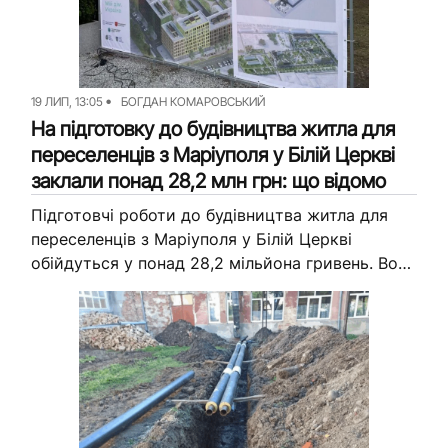
19 ЛИП, 13:05
БОГДАН КОМАРОВСЬКИЙ
На підготовку до будівництва житла для
переселенців з Маріуполя у Білій Церкві
заклали понад 28,2 млн грн: що відомо
Підготовчі роботи до будівництва житла для
переселенців з Маріуполя у Білій Церкві
обійдуться у понад 28,2 мільйона гривень. Вони
передбачатимуть облаштування майданчика,
розчистку території та геодезичні роботи.
Підрядника поки шукають,...