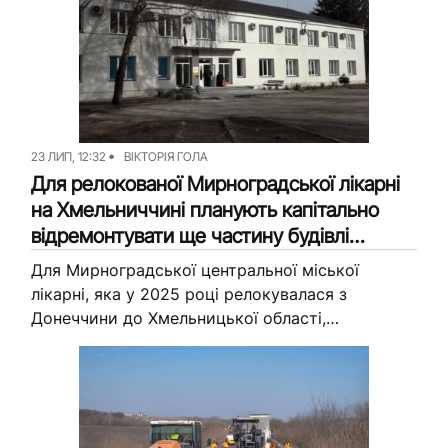
щонайменше до кінця 2026 року....
23 ЛИП, 12:32
ВІКТОРІЯ ГОЛА
Для релокованої Мирноградської лікарні
на Хмельниччині планують капітально
відремонтувати ще частину будівлі
(деталі)
Для Мирноградської центральної міської
лікарні, яка у 2025 році релокувалася з
Донеччини до Хмельницької області,
підготують проєкт капітального ремонту
додаткових приміщень. Про підбір виконавця
для розробки плану ремонту журналісти
Вільного...