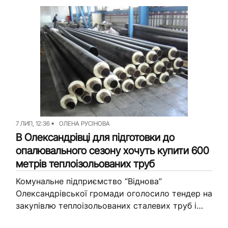
Слов’янську. Йдеться як про багатоквартирні,
так і про приватні будинки. Про це журналісти
Вільного...
7 ЛИП, 12:36
ОЛЕНА РУСІНОВА
В Олександрівці для підготовки до
опалювального сезону хочуть купити 600
метрів теплоізольованих труб
Комунальне підприємство “Віднова”
Олександрівської громади оголосило тендер на
закупівлю теплоізольованих сталевих труб і
комплектуючих до них. На це з місцевого