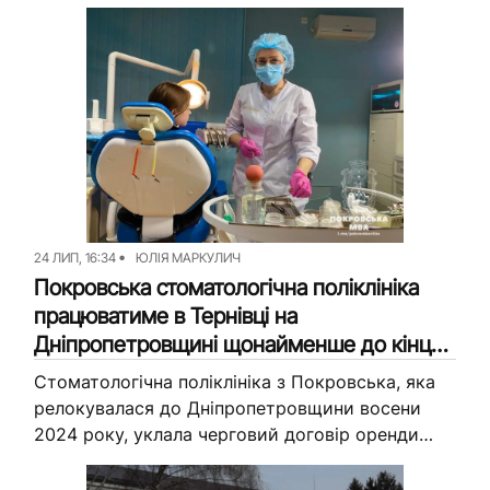
поки не почала втілювати задум — шукають
фахівця, який підготує проєктно-кошторисну
документацію. Вона обійдеться у майже...
24 ЛИП, 16:34
ЮЛІЯ МАРКУЛИЧ
Покровська стоматологічна поліклініка
працюватиме в Тернівці на
Дніпропетровщині щонайменше до кінця
2026 року: деталі
Стоматологічна поліклініка з Покровська, яка
релокувалася до Дніпропетровщини восени
2024 року, уклала черговий договір оренди
нежитлового приміщення. Лікарі закладу
прийматимуть пацієнтів за тією ж адресою