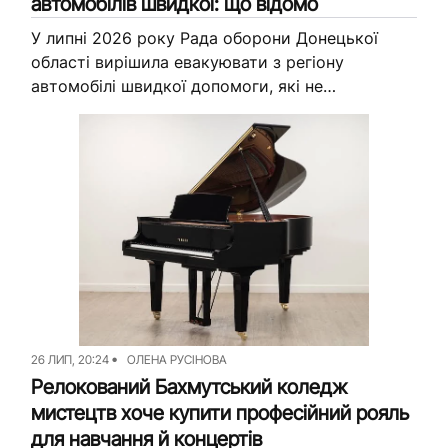
автомобілів швидкої: що відомо
У липні 2026 року Рада оборони Донецької
області вирішила евакуювати з регіону
автомобілі швидкої допомоги, які не
використовують за призначенням. Підрядника
для перевезення вже знайшли. Про це
журналісти Вільного...
26 ЛИП, 20:24
ОЛЕНА РУСІНОВА
Релокований Бахмутський коледж
мистецтв хоче купити професійний рояль
для навчання й концертів