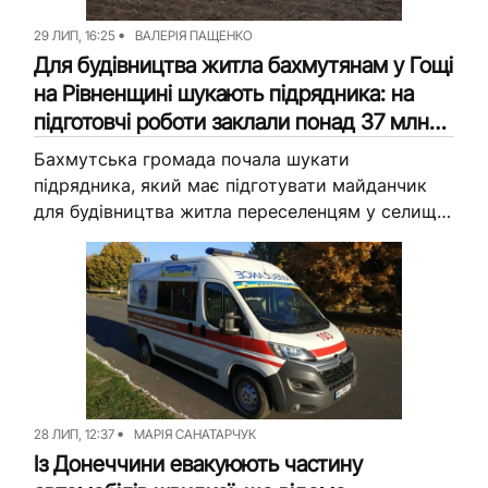
29 ЛИП, 16:25
ВАЛЕРІЯ ПАЩЕНКО
Для будівництва житла бахмутянам у Гощі
на Рівненщині шукають підрядника: на
підготовчі роботи заклали понад 37 млн
грн
Бахмутська громада почала шукати
підрядника, який має підготувати майданчик
для будівництва житла переселенцям у селищі
Гоща на Рівненщині. На ці підготовчі роботи
готові витратити понад 37 млн грн. Після
цього...
28 ЛИП, 12:37
МАРІЯ САНАТАРЧУК
Із Донеччини евакуюють частину