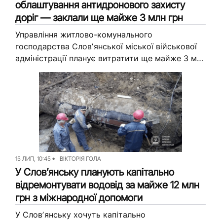
облаштування антидронового захисту
доріг — заклали ще майже 3 млн грн
Управління житлово-комунального
господарства Словʼянської міської військової
адміністрації планує витратити ще майже 3 млн
грн на облаштування, утримання та ремонт
антидронового захисту на ділянках
автомобільних доріг громади, якими
користуються для евакуації...
15 ЛИП, 10:45
ВІКТОРІЯ ГОЛА
У Словʼянську планують капітально
відремонтувати водовід за майже 12 млн
грн з міжнародної допомоги
У Словʼянську хочуть капітально