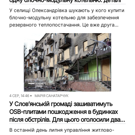
У селищі Олександрівка шукають у кого купити
блочно-модульну котельню для забезпечення
резервного теплопостачання. Це вже друга
така закупівля КП “Віднова” цього літа, однак
тепер підприємство планує придбати
потужніше обладнання. Зросла...
4 СЕР, 14:46
МАРІЯ САНАТАРЧУК
У Словʼянській громаді зашиватимуть
OSB-плитами пошкодження в будинках
після обстрілів. Для цього оголосили два
тендери (деталі)
В останній день липня управління житлово-