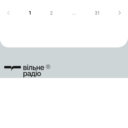
бюджету готові спрямувати близько 1,7 млн
грн. Закуплені матеріали планують...
1
2
…
31
Підтримати
Новини
Про нас
Статті
Команда