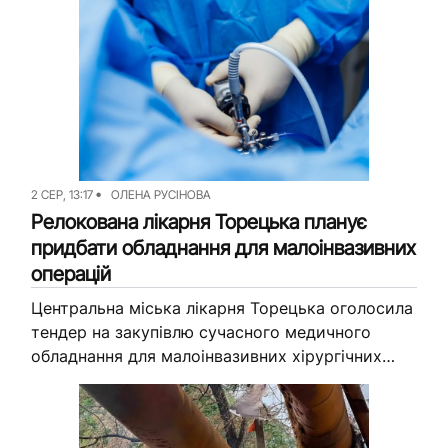
журналісти Вільного...
2 СЕР, 13:17
ОЛЕНА РУСІНОВА
Релокована лікарня Торецька планує
придбати обладнання для малоінвазивних
операцій
Центральна міська лікарня Торецька оголосила
тендер на закупівлю сучасного медичного
обладнання для малоінвазивних хірургічних
втручань. За кошти місцевого бюджету
планують придбати лазерну систему для
дроблення каменів у сечовидільній системі та...