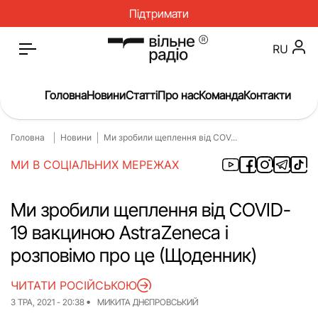
Підтримати
RU
Головна
Новини
Статті
Про нас
Команда
Контакти
Головна
Новини
Ми зробили щеплення від COV...
Головна
Новини
МИ В СОЦІАЛЬНИХ МЕРЕЖАХ
Статті
Окупація
Про нас
Війна
Ми зробили щеплення від COVID-
19 вакциною AstraZeneca і
Гроші
Освіта
розповімо про це (Щоденник)
Інструкції
Медицина
ЧИТАТИ РОСІЙСЬКОЮ
ЖКГ
Історія
3 ТРА, 2021 - 20:38
МИКИТА ДНЄПРОВСЬКИЙ
Культура
Інтерв’ю