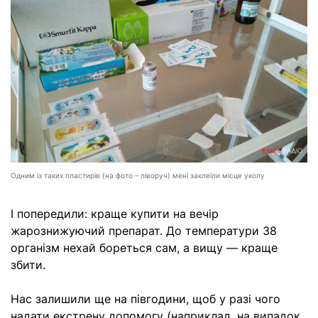
Одним із таких пластирів (на фото – ліворуч) мені заклеїли місце уколу
І попередили: краще купити на вечір
жарознижуючий препарат. До температури 38
організм нехай бореться сам, а вищу — краще
збити.
Нас залишили ще на півгодини, щоб у разі чого
надати екстрену допомогу (наприклад, на випадок