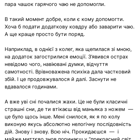
пара чашок гарячого чаю не допомогли.
В такий момент добре, коли є кому допомогти.
Хоча б подати додаткову ковдру або заварити чаю.
А ще краще просто бути поряд.
Наприклад, в однієї з колег, яка щепилася зі мною,
на додаток загострилися емоції. З’явився острах
невідомо чого, навіювані думки, відчуття
самотності. Врівноважена психіка дала частковий
збій. І це продовжувалося й далі. Заснути не
вдавалося годинами.
А вже уві сні почалися жахи. Це не були класичні
страшні сни, де ти втікаєш від маньяка з ножем —
це було щось інше. Мені снилося, як я по колу
виконую якусь абсолютно нелогічну послідовність
дій. Знову і знову. Всю ніч. Прокидаєшся — і
майже миттєво знов поринаєш у “прекрасний світ