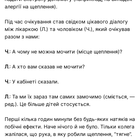
алергії на щеплення).
Під час очікування став свідком цікавого діалогу
між лікаркою (Л.) та чоловіком (Ч.), який очікував
разом з нами:
Ч
.: А чому не можна мочити (місце щеплення)?
Л
.: А хто вам сказав не мочити?
Ч
.: У кабінеті сказали.
Л
.: Та ми їх зараз там самих замочимо (сміється, —
ред.). Це більше дітей стосується.
Перші кілька годин минули без будь-яких натяків на
побічні ефекти. Наче нічого й не було. Тільки колега
жалілася, що рука, в яку робили щеплення, “тягне”.