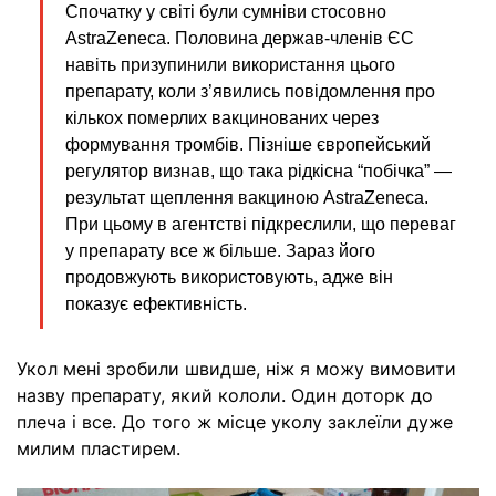
Спочатку у світі були сумніви стосовно
AstraZeneca. Половина держав-членів ЄС
навіть призупинили використання цього
препарату, коли з’явились повідомлення про
кількох померлих вакцинованих через
формування тромбів. Пізніше європейський
регулятор визнав, що така рідкісна “побічка” —
результат щеплення вакциною AstraZeneca.
При цьому в агентстві підкреслили, що переваг
у препарату все ж більше. Зараз його
продовжують використовують, адже він
показує ефективність.
Укол мені зробили швидше, ніж я можу вимовити
назву препарату, який кололи. Один доторк до
плеча і все.
До того ж місце уколу заклеїли дуже
милим пластирем.