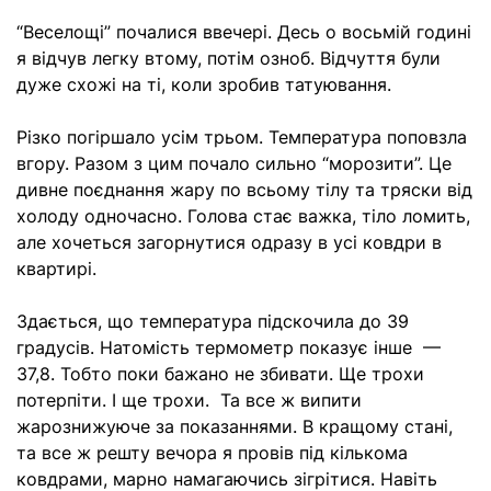
“Веселощі” почалися ввечері. Десь о восьмій годині
я відчув легку втому, потім озноб. Відчуття були
дуже схожі на ті, коли зробив татуювання.
Різко погіршало усім трьом. Температура поповзла
вгору. Разом з цим почало сильно “морозити”. Це
дивне поєднання жару по всьому тілу та тряски від
холоду одночасно. Голова стає важка, тіло ломить,
але хочеться загорнутися одразу в усі ковдри в
квартирі.
Здається, що температура підскочила до 39
градусів. Натомість термометр показує інше —
37,8. Тобто поки бажано не збивати. Ще трохи
потерпіти. І ще трохи. Та все ж випити
жарознижуюче за показаннями. В кращому стані,
та все ж решту вечора я провів під кількома
ковдрами, марно намагаючись зігрітися. Навіть