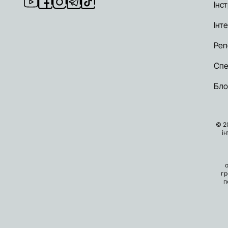
Інст
Інт
Реп
Спе
Бло
© 2
і
гр
п