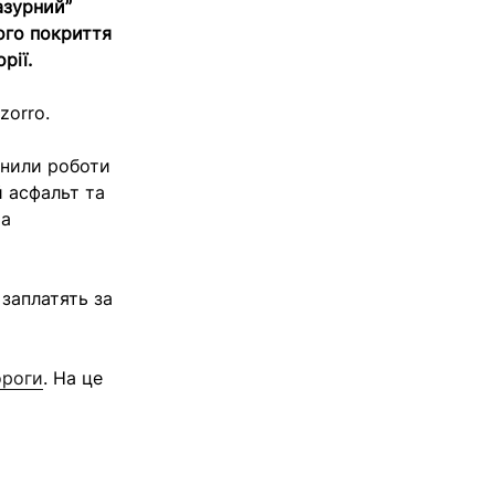
азурний”
ого покриття
рії.
zorro.
інили роботи
 асфальт та
та
заплатять за
ороги
. На це