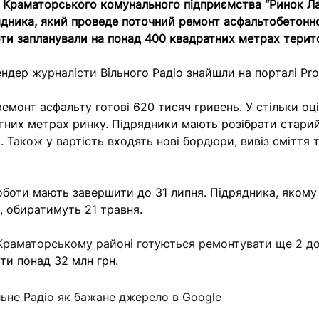
 Краматорського комунального підприємства “Ринок Л
дника, який проведе поточний ремонт асфальтобетонн
оти запланували на понад 400 квадратних метрах терито
тендер
журналісти
Вільного Радіо знайшли на порталі Pro
ремонт асфальту готові 620 тисяч гривень. У стільки оц
тних метрах ринку. Підрядники мають розібрати старий
. Також у вартість входять нові бордюри, вивіз сміття 
оботи мають завершити до 31 липня. Підрядника, якому 
, обиратимуть 21 травня.
Краматорському районі готуються ремонтувати ще 2 д
ити понад 32 млн грн.
льне Радіо як бажане джерело в Google