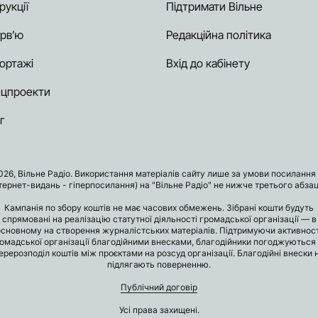
рукції
Підтримати Вільне
ерв’ю
Редакційна політика
ортажі
Вхід до кабінету
цпроекти
г
026, Вільне Радіо. Використання матеріалів сайту лише за умови посилання 
нтернет-видань - гіперпосилання) на "Вільне Радіо" не нижче третього абзац
Кампанія по збору коштів не має часових обмежень. Зібрані кошти будуть
спрямовані на реалізацію статутної діяльності громадської організації — в
основному на створення журналістських матеріалів. Підтримуючи активност
омадської організації благодійними внесками, благодійники погоджуються
ерерозподіл коштів між проєктами на розсуд організації. Благодійні внески 
підлягають поверненню.
Публічний договір
Усі права захищені.