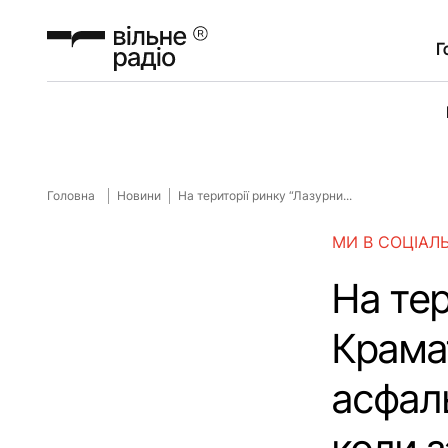
Г
Головна
Новини
На території ринку “Лазурни...
МИ В СОЦІАЛ
На тер
Крама
асфаль