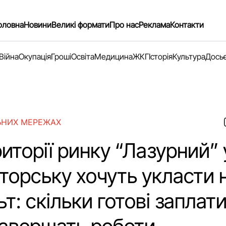
оловна
Новини
Великі формати
Про нас
Реклама
Контакти
Війна
Окупація
Гроші
Освіта
Медицина
ЖКГ
Історія
Культура
Дось
ЬНИХ МЕРЕЖАХ
иторії ринку “Лазурний” 
торську хочуть укласти 
т: скільки готові заплат