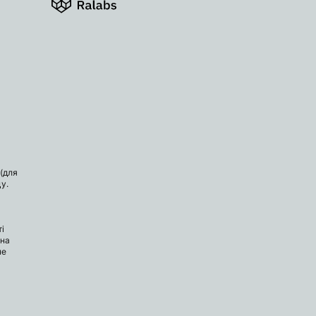
(для
у.
і
 на
не