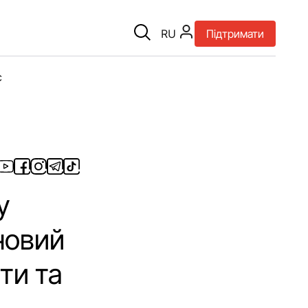
RU
Підтримати
є
у
новий
ити та