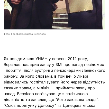
Фото: Facebook Дмитра Верзілова
Як повідомляло УНІАН у вересні 2012 року,
Верзілов поширив заяву у ЗМІ про
напад
невідомих
і побиття після зустрічі з пенсіонерами Ленінського
району. За його словами, в той вечір лікарі
відмовились госпіталізувати його через відсутність
тяжких травм, а міліція — приймати заяву про
напад. Верзілов пов’язував це з політичною
діяльністю та заявляв, що “його заказала влада”.
“Союз порятунку Донбасу” та Донецька міська