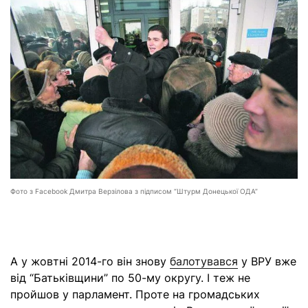
Фото з Facebook Дмитра Верзілова з підписом “Штурм Донецької ОДА”
А у жовтні 2014-го він знову
балотувався
у ВРУ вже
від “Батьківщини” по 50-му округу. І теж не
пройшов у парламент. Проте на громадських