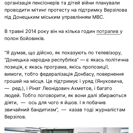
організація пенсіонерів та дітей війни планували
проводити мітинг протесту на підтримку Верзілова
під Донецьким міським управлінням МВС.
В травні 2014 року він на кілька годин
потрапив
у
полон бойовиків.
“Я думав, що дійсно, як показують по телевізору,
“Донецька народна республіка” — є якась політична
позиція, є якась програма, якісь пропозиції,
вимоги, тобто федералізація Донбасу, повернення
грошей на місця. Це підтримує і уряд (Януковича,
— ред.), і Рінат Леонідович Ахметов, і багато
людей. Тобто поговорити, як вони далі збираються
діяти, — ось для чого я йшов. І я побачив
звичайний бандитизм”, — казав тоді журналістам
Верзілов.