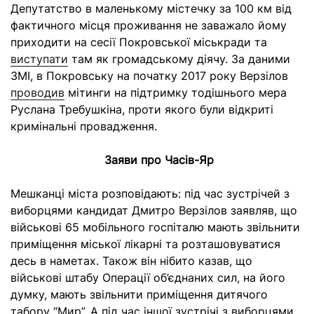
Депутатство в маленькому містечку за 100 км від
фактичного місця проживання не заважало йому
приходити на сесії Покровської міськради та
виступати
там як громадському діячу. За даними
ЗМІ, в Покровську на початку 2017 року Верзілов
проводив
мітинги на підтримку тодішнього мера
Руслана Требушкіна, проти якого були відкриті
кримінальні провадження.
Заяви про Часів-Яр
Мешканці міста розповідають: під час зустрічей з
виборцями кандидат Дмитро Верзілов заявляв, що
військові 65 мобільного госпіталю мають звільнити
приміщення міської лікарні та розташовуватися
десь в наметах. Також він нібито казав, що
військові штабу Операції об’єднаних сил, на його
думку, мають звільнити приміщення дитячого
табору “Мир”. А під час іншої зустрічі з виборцями