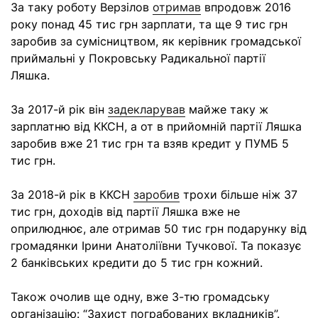
За таку роботу Верзілов
отримав
впродовж 2016
року понад 45 тис грн зарплати, та ще 9 тис грн
заробив за сумісництвом, як керівник громадської
приймальні у Покровську Радикальної партії
Ляшка.
За 2017-й рік він
задекларував
майже таку ж
зарплатню від ККСН, а от в прийомній партії Ляшка
заробив вже 21 тис грн та взяв кредит у ПУМБ 5
тис грн.
За 2018-й рік в ККСН
заробив
трохи більше ніж 37
тис грн, доходів від партії Ляшка вже не
оприлюднює, але отримав 50 тис грн подарунку від
громадянки Ірини Анатоліївни Тучкової. Та показує
2 банківських кредити до 5 тис грн кожний.
Також очолив ще одну, вже 3-тю громадську
організацію: “Захист пограбованих вкладників”.