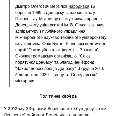
Дмитро Олегович Верзілов
народився
16
березня 1989 в Донецьку, зараз мешкає у
Покровську. Має вищу освіту, вивчав право в
Донецькому університеті ім. В. Стуса, закінчив
аспірантуру з публічного управління
Міжнародного науково-технічного університету
ім. академіка Юрія Бугая. Є членом політичної
партії “Опозиційна платформа — За життя”.
Очолює громадську організацію “Союз
порятунку Донбасу” та благодійний фонд
“Захист переселенців Донбасу”. З грудня 2016
й до жовтня 2020 — депутат Соледарської
міськради.
Політична кар’єра
У 2012-му 23-річний Верзілов вже був депутатом
Ленінської райради Донецька та невдало