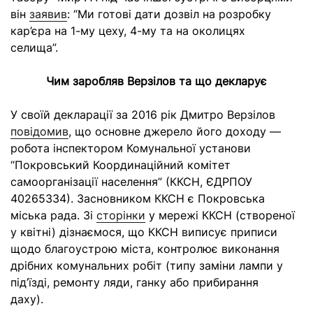
він
заявив
: “Ми готові дати дозвіл на розробку
кар’єра на 1-му цеху, 4-му та на околицях
селища”.
Чим заробляв Верзілов та що декларує
У своїй декларації за 2016 рік Дмитро Верзілов
повідомив
, що основне джерело його доходу —
робота інспектором Комунальної установи
“Покровський Координаційний комітет
самоорганізації населення” (ККСН, ЄДРПОУ
40265334). Засновником ККСН є Покровська
міська рада. Зі
сторінки
у мережі ККСН (створеної
у квітні) дізнаємося, що ККСН виписує приписи
щодо благоустрою міста, контролює виконання
дрібних комунальних робіт (типу заміни лампи у
під’їзді, ремонту ляди, ганку або прибирання
даху).