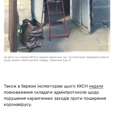
Це фото на сторінці ККСН в мережі підписане так: “Інспектором перевірені роботи
щодо заміни лампочки біля підїзду, Таманова буд. 6”
Також в березні інспекторам цього ККСН
надали
повноваження складати адмінпротоколи щодо
порушення карантинних заходів проти поширення
коронавірусу.