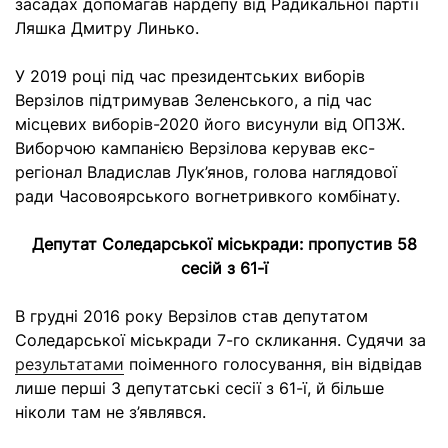
засадах допомагав нардепу від Радикальної партії
Ляшка Дмитру Линько.
У 2019 році під час президентських виборів
Верзілов підтримував Зеленського, а під час
місцевих виборів-2020 його висунули від ОПЗЖ.
Виборчою кампанією Верзілова керував екс-
регіонал Владислав Лук’янов, голова наглядової
ради Часовоярського вогнетривкого комбінату.
Депутат Соледарської міськради: пропустив 58
сесій з 61-ї
В грудні 2016 року Верзілов став депутатом
Соледарської міськради 7-го скликання. Судячи за
результатами
поіменного голосування, він відвідав
лише перші 3 депутатські сесії з 61-ї, й більше
ніколи там не з’являвся.