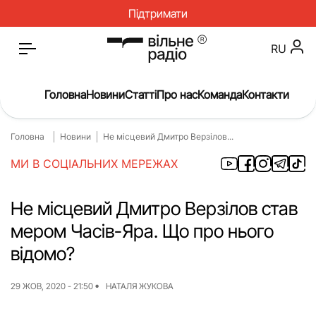
Підтримати
RU
Головна
Новини
Статті
Про нас
Команда
Контакти
Головна
Новини
Не місцевий Дмитро Верзілов...
Головна
Новини
МИ В СОЦІАЛЬНИХ МЕРЕЖАХ
Статті
Окупація
Про нас
Війна
Не місцевий Дмитро Верзілов став
мером Часів-Яра. Що про нього
Гроші
Освіта
відомо?
Інструкції
Медицина
ЖКГ
Історія
29 ЖОВ, 2020 - 21:50
НАТАЛЯ ЖУКОВА
Культура
Інтерв’ю