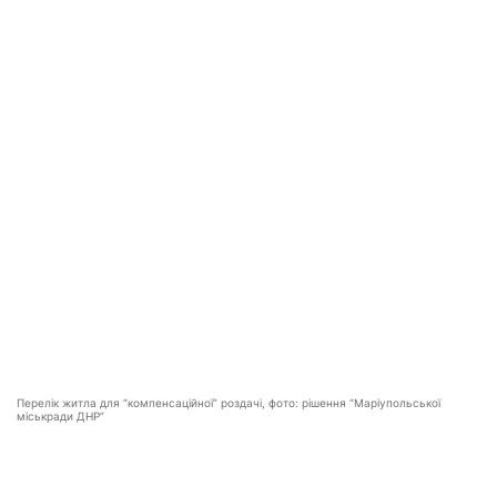
Перелік житла для “компенсаційної” роздачі, фото: рішення “Маріупольської
міськради ДНР”