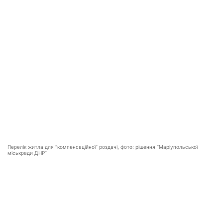
Перелік житла для “компенсаційної” роздачі, фото: рішення “Маріупольської
міськради ДНР”