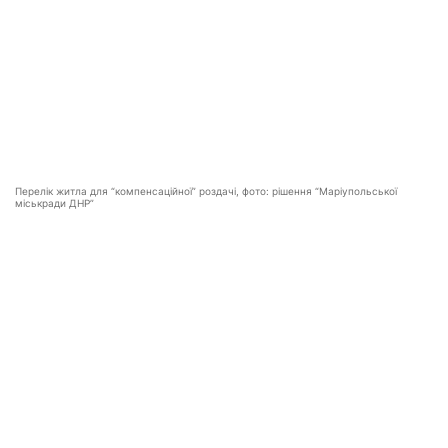
Перелік житла для “компенсаційної” роздачі, фото: рішення “Маріупольської
міськради ДНР”