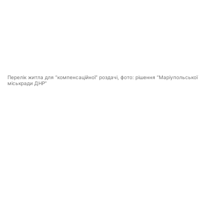
Перелік житла для “компенсаційної” роздачі, фото: рішення “Маріупольської
міськради ДНР”