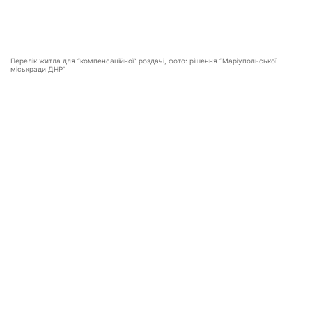
Перелік житла для “компенсаційної” роздачі, фото: рішення “Маріупольської
міськради ДНР”