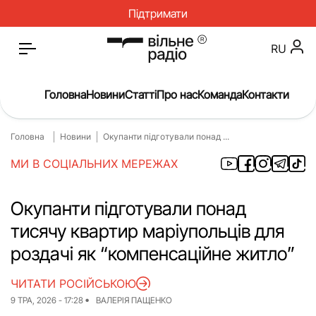
Підтримати
RU
Головна
Новини
Статті
Про нас
Команда
Контакти
Головна
Новини
Окупанти підготували понад ...
Головна
Новини
МИ В СОЦІАЛЬНИХ МЕРЕЖАХ
Статті
Окупація
Про нас
Війна
Окупанти підготували понад
тисячу квартир маріупольців для
Гроші
Освіта
роздачі як “компенсаційне житло”
Інструкції
Медицина
ЧИТАТИ РОСІЙСЬКОЮ
ЖКГ
Історія
9 ТРА, 2026 - 17:28
ВАЛЕРІЯ ПАЩЕНКО
Культура
Інтерв’ю