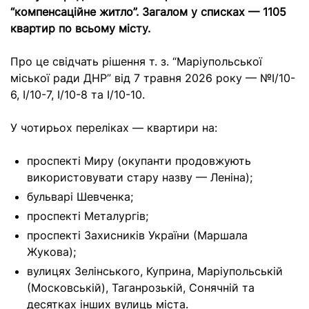
“компенсаційне житло”. Загалом у списках — 1105
квартир по всьому місту.
Про це свідчать рішення т. з. “Маріупольської
міської ради ДНР” від 7 травня 2026 року — №І/10-
6, І/10-7, І/10-8 та І/10-10.
У чотирьох переліках — квартири на:
проспекті Миру (окупанти продовжують
використовувати стару назву — Леніна);
бульварі Шевченка;
проспекті Металургів;
проспекті Захисників України (Маршала
Жукова);
вулицях Зелінського, Куприна, Маріупольській
(Московській), Таганрозькій, Сонячній та
десятках інших вулиць міста
.