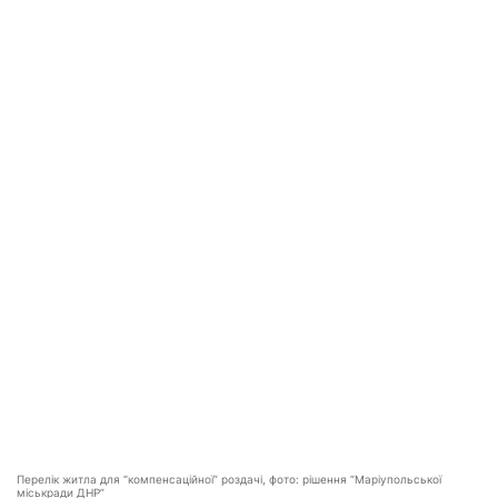
Перелік житла для “компенсаційної” роздачі, фото: рішення “Маріупольської
міськради ДНР”