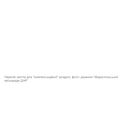
Перелік житла для “компенсаційної” роздачі, фото: рішення “Маріупольської
міськради ДНР”