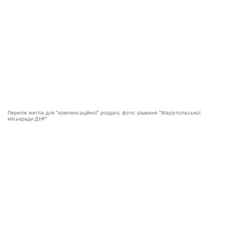
Перелік житла для “компенсаційної” роздачі, фото: рішення “Маріупольської
міськради ДНР”