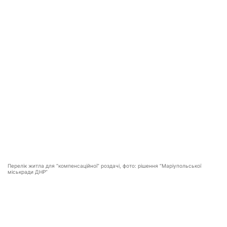
Перелік житла для “компенсаційної” роздачі, фото: рішення “Маріупольської
міськради ДНР”