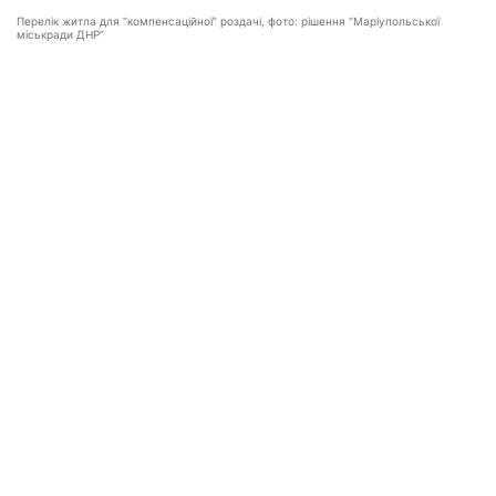
Перелік житла для “компенсаційної” роздачі, фото: рішення “Маріупольської
міськради ДНР”