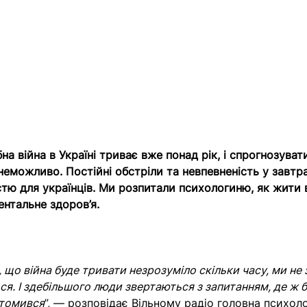
а війна в Україні триває вже понад рік, і спрогнозуват
неможливо. Постійні обстріли та невпевненість у завтр
стю для українців. Ми розпитали психологиню, як жити в
ентальне здоров’я.
 що війна буде тривати незрозуміло скільки часу, ми не
ся. І здебільшого люди звертаються з запитанням, де ж б
втомився
”, — розповідає Вільному радіо головна психол