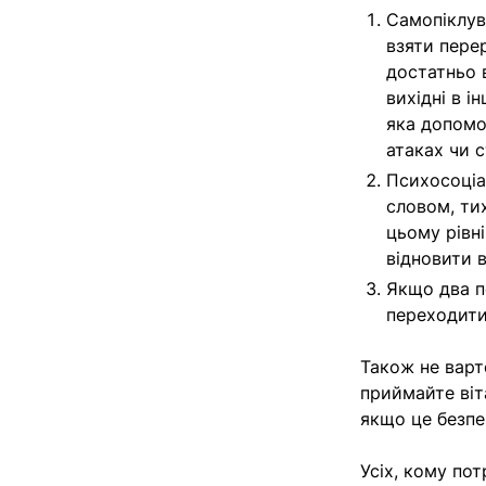
Самопіклув
взяти пере
достатньо 
вихідні в 
яка допомо
атаках чи с
Психосоціа
словом, ти
цьому рівн
відновити в
Якщо два по
переходити
Також не варт
приймайте віт
якщо це безпе
Усіх, кому по