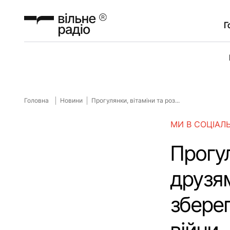
Г
Головна
Новини
Прогулянки, вітаміни та роз...
МИ В СОЦІАЛ
Прогул
друзям
зберег