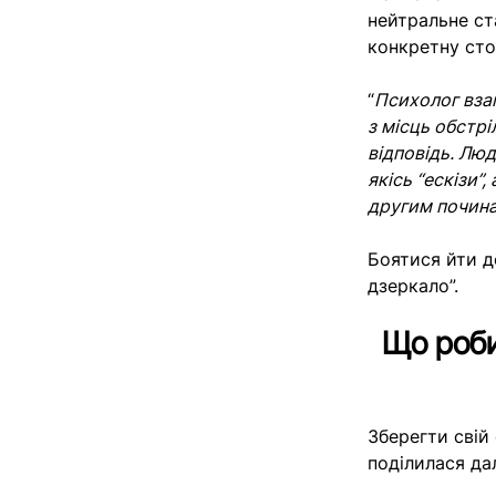
нейтральне ст
конкретну ст
“
Психолог взаг
з місць обстрі
відповідь. Люд
якісь “ескізи”
другим починає
Боятися йти д
дзеркало”.
Що роби
Зберегти свій
поділилася дал