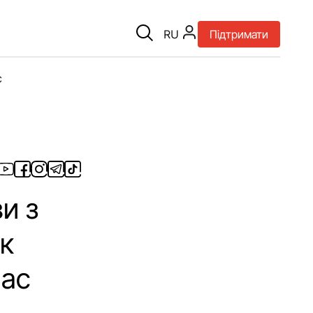
RU
Підтримати
є
и з
як
час