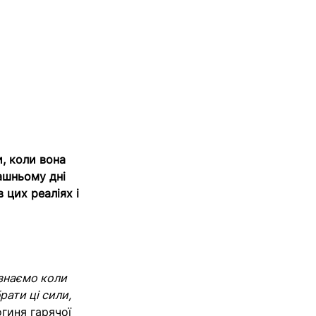
и, коли вона
ашньому дні
 цих реаліях і
 знаємо коли
рати ці сили,
огиня гарячої