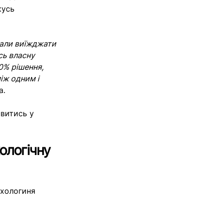
кусь
кали виїжджати
сь власну
0% рішення,
між одним і
а.
ивитись у
ологічну
ихологиня