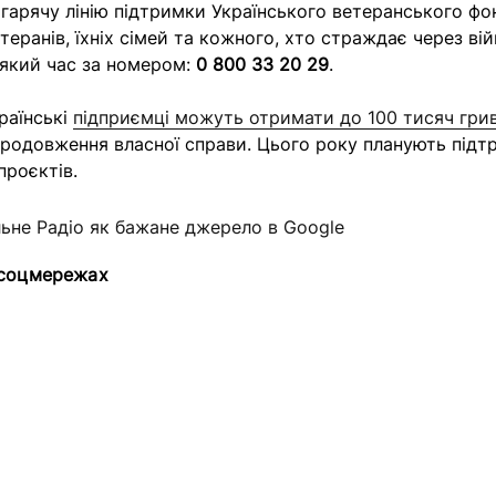
 гарячу лінію підтримки Українського ветеранського фон
теранів, їхніх сімей та кожного, хто страждає через ві
який час за номером:
0 800 33 20 29
.
раїнські
підприємці можуть отримати до 100 тисяч гри
продовження власної справи. Цього року планують підт
проєктів.
льне Радіо як бажане джерело в Google
 соцмережах