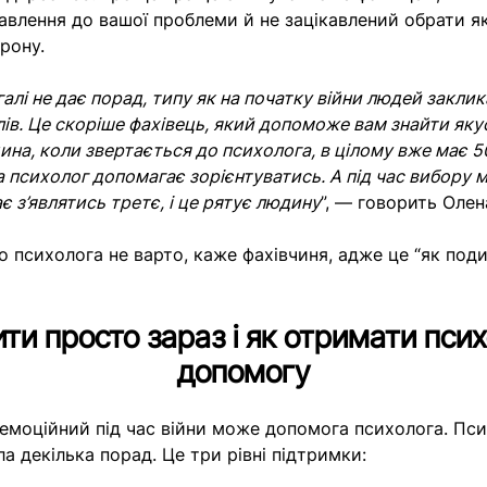
авлення до вашої проблеми й не зацікавлений обрати я
орону.
алі не дає порад, типу як на початку війни людей закли
лів. Це скоріше фахівець, який допоможе вам знайти яку
ина, коли звертається до психолога, в цілому вже має 5
, а психолог допомагає зорієнтуватись. А під час вибору 
 з’являтись третє, і це рятує людину
”, — говорить Олен
о психолога не варто, каже фахівчиня, адже це “як под
ти просто зараз і як отримати псих
допомогу
 емоційний під час війни може допомога психолога. Пс
а декілька порад. Це три рівні підтримки: