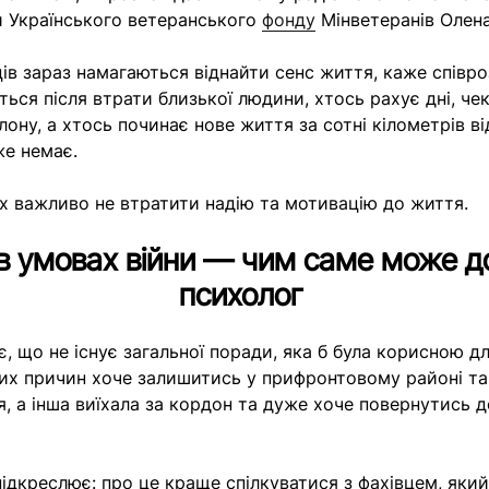
ки Українського ветеранського
фонду
Мінветеранів Олен
ців зараз намагаються віднайти сенс життя, каже співр
ться після втрати близької людини, хтось рахує дні, че
лону, а хтось починає нове життя за сотні кілометрів ві
же немає.
х важливо не втратити надію та мотивацію до життя.
в умовах війни — чим саме може 
психолог
, що не існує загальної поради, яка б була корисною дл
их причин хоче залишитись у прифронтовому районі та
я, а інша виїхала за кордон та дуже хоче повернутись д
ідкреслює: про це краще спілкуватися з фахівцем, яки