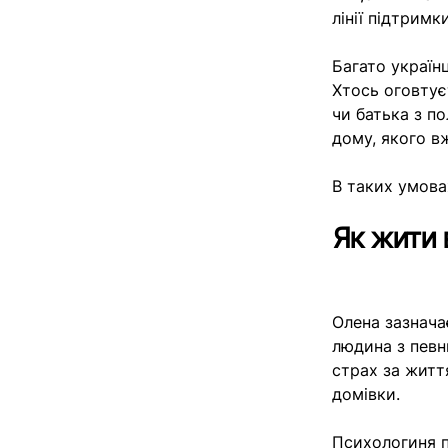
лінії підтрим
Багато україн
Хтось оговтує
чи батька з по
дому, якого в
В таких умова
Як жити 
Олена зазначає
людина з певн
страх за житт
домівки.
Психологиня п