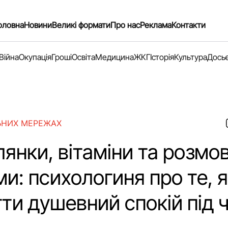
оловна
Новини
Великі формати
Про нас
Реклама
Контакти
Війна
Окупація
Гроші
Освіта
Медицина
ЖКГ
Історія
Культура
Дось
ЬНИХ МЕРЕЖАХ
янки, вітаміни та розмов
и: психологиня про те, 
ти душевний спокій під 