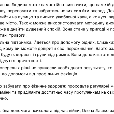
ання. Людина може самостійно визначити, що саме їй
рву, перепочити та набратись нових сил йти вперед. Де
вийти на вулицю та випити улюбленої кави, а комусь ва
інше місто. Також можна використовувати методику дих
же віднайти душевний спокій. Вона стане у пригоді й п
тані тривоги.
льна підтримка. Йдеться про допомогу рідних, близьки
х, кому ви можете довірити свої переживання. Варто за
і будуть корисні і групи підтримки. Вони допомагають 
ідчуття причетності.
передніх рівні не принесли необхідного результату, то
 до допомоги від профільних фахівців.
о забувати про фізичне здоров’я: проходьте регулярні м
аміни та приділяйте достатньо часу прогулянкам на сві
чно.
трібна допомога психолога під час війни, Олена Лашко з