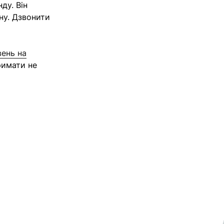
ду. Він
йну. Дзвонити
вень на
римати не