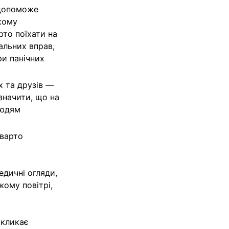
 допоможе
кому
рто поїхати на
альних вправ,
ри панічних
х та друзів —
значити, що на
людям
 варто
едичні огляди,
жому повітрі,
акликає