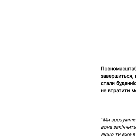
Повномасштабн
завершиться, 
стали буденні
не втратити м
“
Ми зрозуміли,
вона закінчить
якщо ти вже 