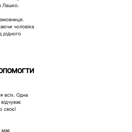
а Лашко.
озмовниця.
каючи чоловіка
д рідного
допомогти
я всіх. Одна
 відчуває
о своєї
й має