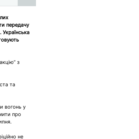
блих
сти передачу
. Українська
стовують
акцію” з
ста та
и вогонь у
омити про
ипня.
іційно не