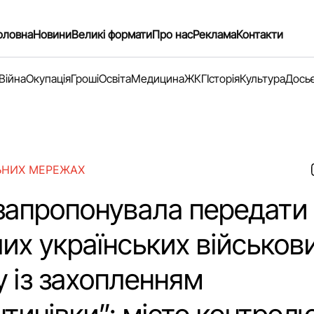
оловна
Новини
Великі формати
Про нас
Реклама
Контакти
Війна
Окупація
Гроші
Освіта
Медицина
ЖКГ
Історія
Культура
Дось
ЬНИХ МЕРЕЖАХ
запропонувала передати 
их українських військови
у із захопленням