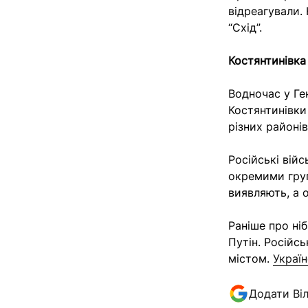
відреагували.
“Схід”.
Костянтинівка
Водночас у Ге
Костянтинівки
різних районів
Російські вій
окремими груп
виявляють, а 
Раніше про ні
Путін. Російс
містом.
Україн
Додати Ві