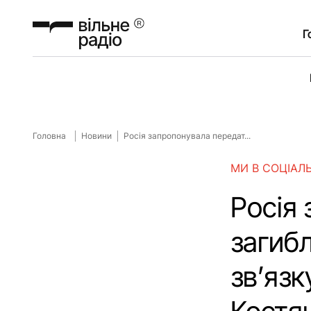
Г
Головна
Новини
Росія запропонувала передат...
МИ В СОЦІАЛ
Росія 
загибл
зв’язк