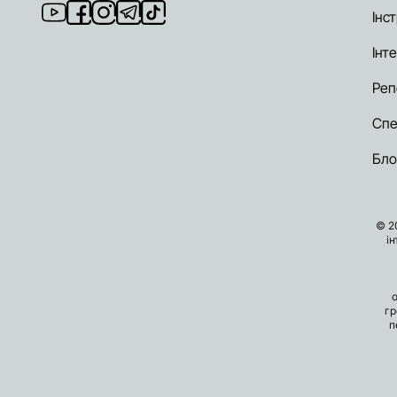
Інст
Інт
Реп
Спе
Бло
© 2
і
гр
п