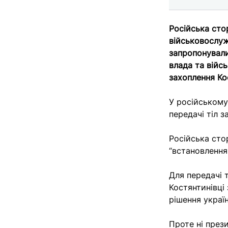
Російська сто
військовослуж
запропонували 
влада та війс
захоплення Ко
У російськом
передачі тіл з
Російська сто
“встановлення
Для передачі 
Костянтинівці
рішення украї
Проте ні през