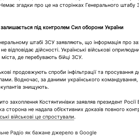
 Немає згадки про це на сторінках Генерального штабу 
 залишається під контролем Сил оборони України
неральному штабі ЗСУ заявляють, що інформація про з
 не відповідає дійсності. Українські військові оприлюд
 міста, де перебувають бійці ЗСУ.
ськові продовжують спроби інфільтрації та просування д
ами. Водночас, за даними українського командування, т
окупантів знищують.
бито захоплення Костянтинівки заявляв президент Росі
ька сторона не надала об’єктивних доказів повного кон
ські військові це спростували
.
льне Радіо як бажане джерело в Google