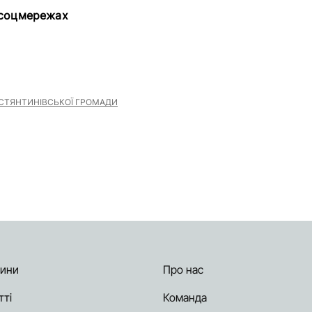
 соцмережах
СТЯНТИНІВСЬКОЇ ГРОМАДИ
ини
Про нас
тті
Команда