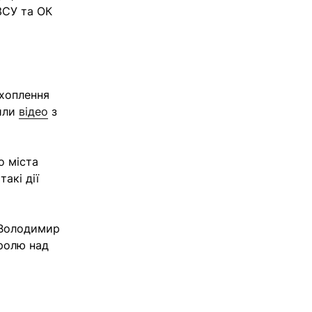
ЗСУ та ОК
ахоплення
нили
відео
з
о міста
акі дії
ї Володимир
тролю над