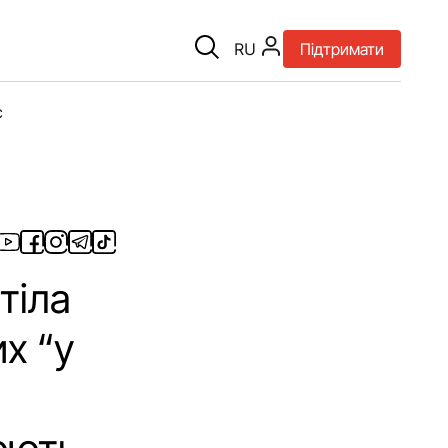
RU
Підтримати
є
тіла
х “у