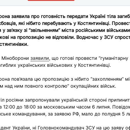
рона заявила про готовність передати Україні тіла заги
бовців, які нібито перебувають у Костянтинівці. Прове
у зв’язку зі “звільненням” міста російськими військами
ькові на пропозицію не відповіли. Водночас у ЗСУ спро
стянтинівки.
у Міноборони
заявили
, що готові провести “гуманітарну 
агиблих українських військових у Костянтинівці.
рона пов’язала цю пропозицію з нібито “захопленням” мі
м над ним повного контролю” окупаційних військ.
тіл росіяни запропонували українській стороні припинит
 з 12:00 до 18:00 за московським часом 6 липня. Повід
нське командування, за заявою РФ, мало до полудня 5 л
идент України, ні Головнокомандувач ЗСУ на цю заяву оф