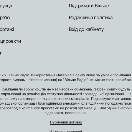
рукції
Підтримати Вільне
ерв’ю
Редакційна політика
ортажі
Вхід до кабінету
цпроекти
г
026, Вільне Радіо. Використання матеріалів сайту лише за умови посилання 
нтернет-видань - гіперпосилання) на "Вільне Радіо" не нижче третього абзац
Кампанія по збору коштів не має часових обмежень. Зібрані кошти будуть
спрямовані на реалізацію статутної діяльності громадської організації — в
основному на створення журналістських матеріалів. Підтримуючи активност
омадської організації благодійними внесками, благодійники погоджуються
ерерозподіл коштів між проєктами на розсуд організації. Благодійні внески 
підлягають поверненню.
Публічний договір
Усі права захищені.