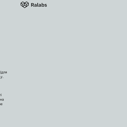
(для
у.
і
 на
не