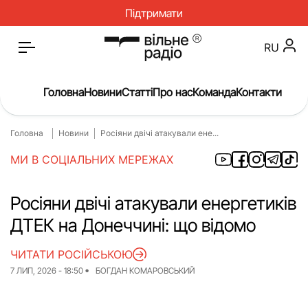
Підтримати
RU
Головна
Новини
Статті
Про нас
Команда
Контакти
Головна
Новини
Росіяни двічі атакували ене...
Головна
Новини
МИ В СОЦІАЛЬНИХ МЕРЕЖАХ
Статті
Окупація
Про нас
Війна
Росіяни двічі атакували енергетиків
ДТЕК на Донеччині: що відомо
Гроші
Освіта
Інструкції
Медицина
ЧИТАТИ РОСІЙСЬКОЮ
7 ЛИП, 2026 - 18:50
БОГДАН КОМАРОВСЬКИЙ
ЖКГ
Історія
Культура
Інтерв’ю