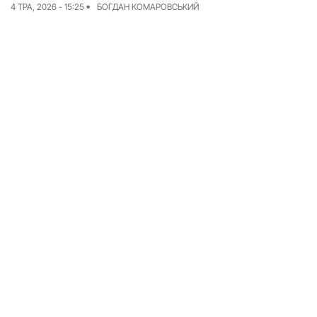
4 ТРА, 2026 - 15:25
БОГДАН КОМАРОВСЬКИЙ
Досьє
Репортажі
Блог
Проєкти
Команда
Реклама
Редакційна політика