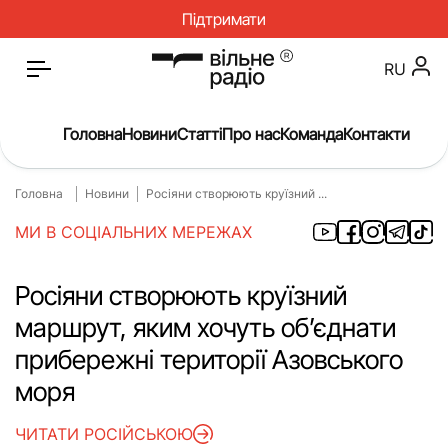
Підтримати
RU
Головна
Новини
Статті
Про нас
Команда
Контакти
Головна
Новини
Росіяни створюють круїзний ...
Головна
Новини
МИ В СОЦІАЛЬНИХ МЕРЕЖАХ
Статті
Окупація
Про нас
Війна
Росіяни створюють круїзний
маршрут, яким хочуть об’єднати
Гроші
Освіта
прибережні території Азовського
Інструкції
Медицина
моря
ЖКГ
Історія
ЧИТАТИ РОСІЙСЬКОЮ
Культура
Інтерв’ю