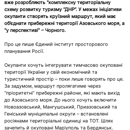
вже розробляють “комплексну територіальну
схему розвитку туризму “ДНР”. У межах ініціативи
окупанти створять круїзний маршрут, який має
об’єднати прибережні території Азовського моря, а
“у перспективі” – Чорного.
Про це пише Єдиний інститут просторового
планування Росії.
Окупанти хочуть інтегрувати тимчасово окуповані
території України у свій економічний та
туристичний простір – поки лише говорять про це.
За задумом, маршрут пролягатиме через
“пріоритетні” прибережні райони, які мають вихід
до Азовського моря. До нього хочуть включити
Новоазовський, Мангушський, Приазовський та
Геніський муніципальні округи – встановлені
росіянами територіальні одиниці на ТОТ. Шлях
зачепить й окуповані Маріуполь та Бердянськ.